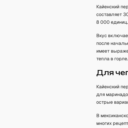
Кайенский пе
составляет 3
8 000 единиц.
Вкус включае
после началь
имеет выраже
тепла в горле
Для че
Кайенский пе
для маринадов
острые вариан
В мексиканско
многих рецепт