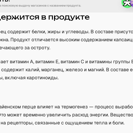
 поисковую выдачу магазинов с названием продукта.
держится в продукте
рец содержит белки, жиры и углеводы. В составе присут
кна. Продукт отличается высоким содержанием капсаиц
ечающего за остроту.
ет витамин A, витамин E, витамин C и витамины группы B
содержит калий, марганец, железо и магний. В составе 
ы, включая каротиноиды.
а
кайенском перце влияет на термогенез — процесс вырабо
Это может временно увеличить расход энергии. Веществ
 на рецепторы, связанные с ощущением тепла и боли.