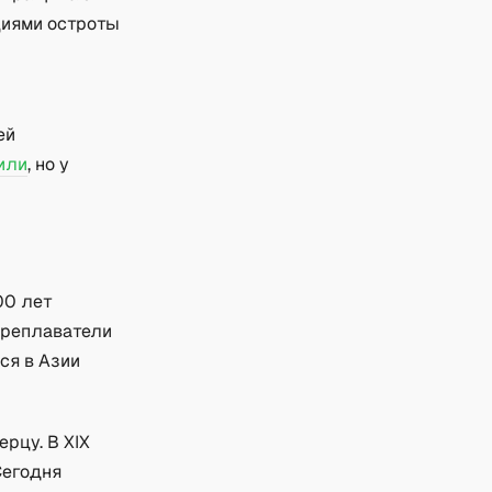
циями остроты
ей
или
, но у
00 лет
ореплаватели
ся в Азии
рцу. В XIX
Сегодня