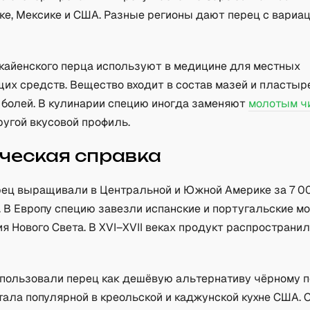
ике, Мексике и США. Разные регионы дают перец с вариа
 кайенского перца используют в медицине для местных
их средств. Вещество входит в состав мазей и пластыр
болей. В кулинарии специю иногда заменяют
молотым ч
ругой вкусовой профиль.
ческая справка
рец выращивали в Центральной и Южной Америке за 7 0
. В Европу специю завезли испанские и португальские м
я Нового Света. В XVI–XVII веках продукт распространил
пользовали перец как дешёвую альтернативу чёрному пе
тала популярной в креольской и каджунской кухне США. 