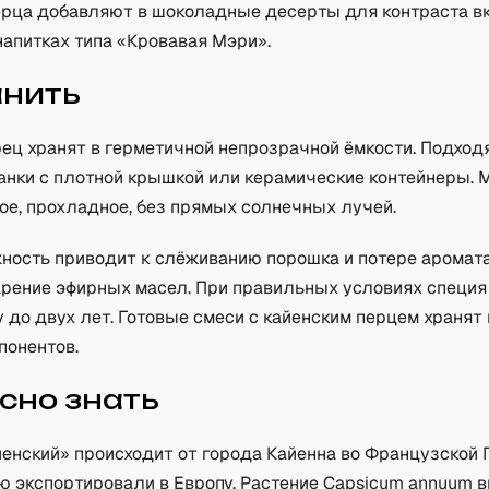
ерца добавляют в шоколадные десерты для контраста в
напитках типа «Кровавая Мэри».
анить
рец хранят в герметичной непрозрачной ёмкости. Подход
анки с плотной крышкой или керамические контейнеры. 
ое, прохладное, без прямых солнечных лучей.
ность приводит к слёживанию порошка и потере аромата
арение эфирных масел. При правильных условиях специя
у до двух лет. Готовые смеси с кайенским перцем хранят
понентов.
сно знать
енский» происходит от города Кайенна во Французской Г
ю экспортировали в Европу. Растение Capsicum annuum