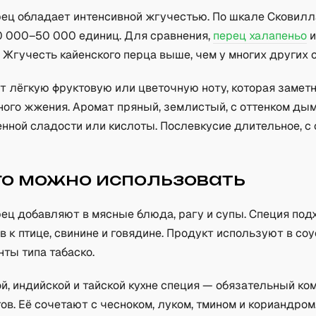
рец обладает интенсивной жгучестью. По шкале Сковилл
0 000–50 000 единиц. Для сравнения,
перец халапеньо
и
 Жгучесть кайенского перца выше, чем у многих других 
т лёгкую фруктовую или цветочную ноту, которая замет
ного жжения. Аромат пряный, землистый, с оттенком дым
нной сладости или кислоты. Послевкусие длительное, 
.
го можно использовать
рец добавляют в мясные блюда, рагу и супы. Специя под
 к птице, свинине и говядине. Продукт используют в со
ты типа табаско.
й, индийской и тайской кухне специя — обязательный ко
ов. Её сочетают с чесноком, луком, тмином и кориандро