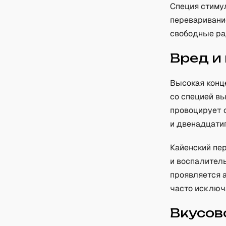
Специя стиму
переваривани
свободные ра
Вред и
Высокая конц
со специей вы
провоцирует 
и двенадцати
Кайенский пе
и воспалител
проявляется 
часто исключ
Вкусов