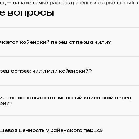
рец — одна из самых распространённых острых специй в
е вопросы
чается кайенский перец от перца чили?
рец острее: чили или кайенский?
вильно использовать молотый кайенский перец
арии?
щевая ценность у кайенского перца?