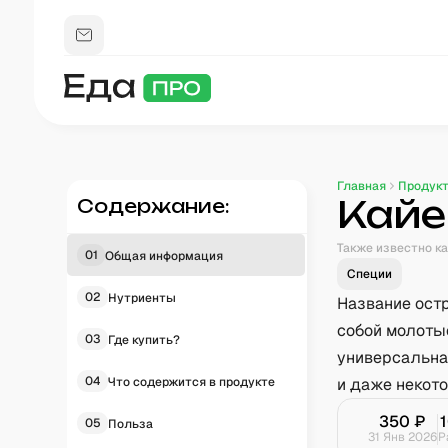
Главная
Продук
Кайе
Содержание:
Также известно ка
01
Общая информация
Специи
02
Нутриенты
Название ост
собой молоты
03
Где купить?
универсальна
04
Что содержится в продукте
и даже некото
350
₽
05
Польза
31 Янв 2026
Р