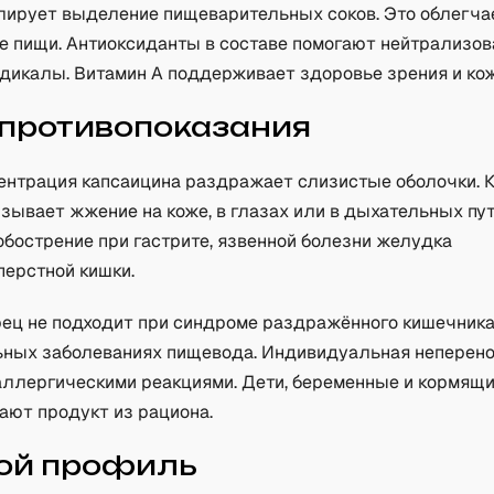
лирует выделение пищеварительных соков. Это облегча
е пищи. Антиоксиданты в составе помогают нейтрализов
дикалы. Витамин A поддерживает здоровье зрения и кож
 противопоказания
ентрация капсаицина раздражает слизистые оболочки. К
зывает жжение на коже, в глазах или в дыхательных пу
обострение при гастрите, язвенной болезни желудка
перстной кишки.
рец не подходит при синдроме раздражённого кишечника
ьных заболеваниях пищевода. Индивидуальная неперен
аллергическими реакциями. Дети, беременные и кормя
ают продукт из рациона.
ой профиль