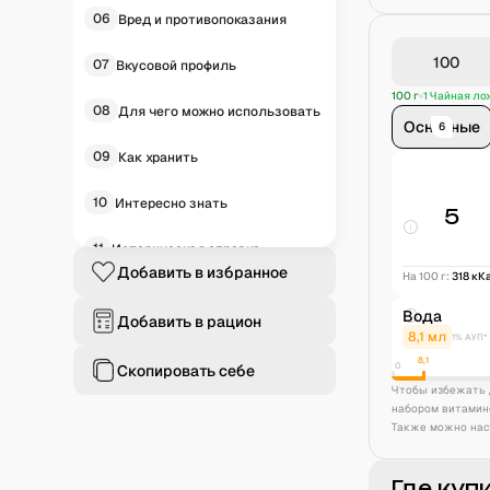
06
Вред и противопоказания
07
Вкусовой профиль
100 г
1 Чайная лож
08
Для чего можно использовать
Основные
6
09
Как хранить
10
Интересно знать
5
11
Историческая справка
Добавить в избранное
На 100 г:
318
кК
12
Частые вопросы
Вода
Добавить в рацион
8,1
мл
1% АУП*
8,1
0
Скопировать себе
Чтобы избежать 
набором витамин
Также можно нас
Где куп