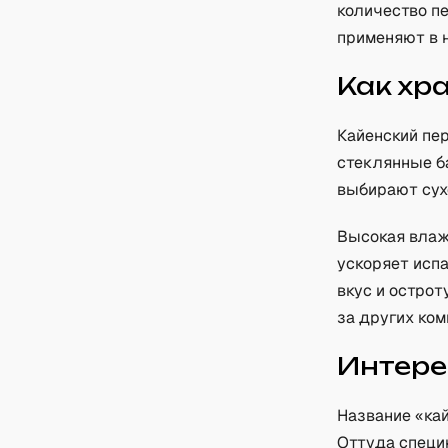
количество п
применяют в 
Как хр
Кайенский пе
стеклянные б
выбирают сух
Высокая влаж
ускоряет исп
вкус и острот
за других ком
Интере
Название «кай
Оттуда специ