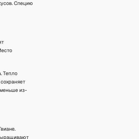
кусов. Специю
ят
Место
. Тепло
 сохраняет
 меньше из-
виане.
 выращивают