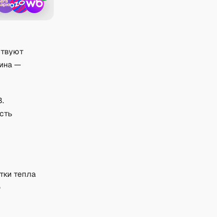
ствуют
ина —
.
есть
тки тепла
о