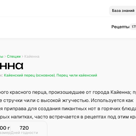
База знаний
Рецепты
17
ты
Специи
Кайенна
нна
к:
Кайенский перец (основное)
,
Перец чили кайенский
рого красного перца, произошедшее от города Кайенна; 
е стручки чили с высокой жгучестью. Используется как
я приправа для создания пикантных нот в горячих блюда
рых напитках, часто встречается в рецептах под этим кр
100
г
720
азмер
Дней годности