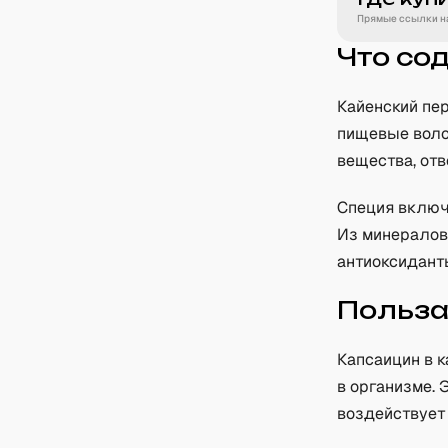
Прямые ссылки на
Что со
Кайенский пе
пищевые воло
вещества, отв
Специя включа
Из минералов 
антиоксидант
Польз
Капсаицин в 
в организме. 
воздействует