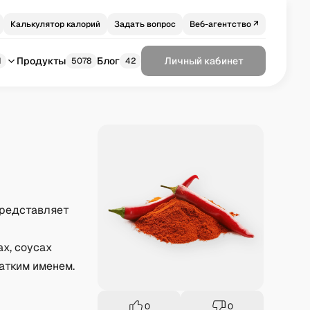
Калькулятор калорий
Задать вопрос
Веб-агентство ↗
Продукты
Блог
Личный кабинет
1
5078
42
представляет
х, соусах
атким именем.
0
0