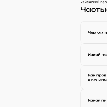
кайенский пе
Часты
Чем отли
Какой пе
Как пра
в кулин
Какая пи