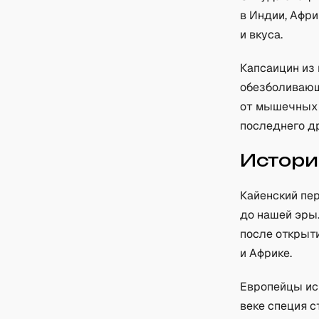
в Индии, Афр
и вкуса.
Капсаицин из
обезболивающ
от мышечных 
последнего д
Истори
Кайенский пе
до нашей эры
после открыти
и Африке.
Европейцы ис
веке специя с