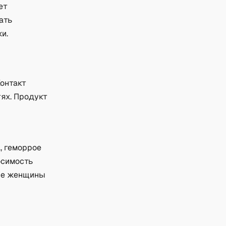
ет
ать
и.
онтакт
тях. Продукт
, геморрое
осимость
щие женщины