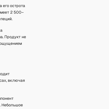
а его острота
меет 2 500–
специй.
на
а. Продукт не
с ощущением
ходит
усах, включая
мпонент
м. Небольшое