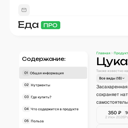
Главная
Продук
Цука
Содержание:
Также известно ка
01
Общая информация
Все виды (
18
)
02
Нутриенты
Засахаренная
сохраняет нат
03
Где купить?
самостоятель
04
Что содержится в продукте
350
₽
1
2 Июн 2026
Р
05
Польза