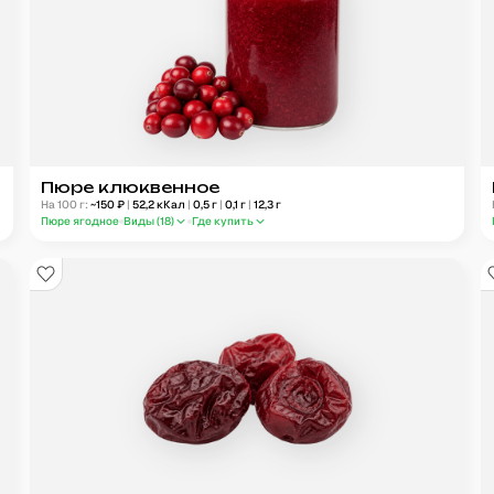
Пюре клюквенное
На 100 г:
~
150
₽
|
52,2
кКал
|
0,5
г
|
0,1
г
|
12,3
г
Пюре ягодное
Виды (
18
)
Где купить