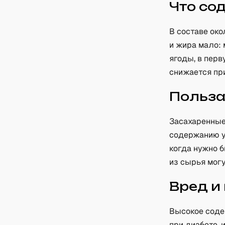
Что со
В составе око
и жира мало: 
ягоды, в перв
снижается при
Польз
Засахаренные
содержанию у
когда нужно 
из сырья могу
Вред и
Высокое содер
при диабете,