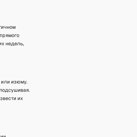
тичном
 прямого
их недель,
 или изюму.
 подсушивая.
азвести их
сии