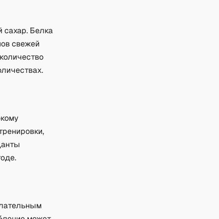
й сахар. Белка
нов свежей
 количество
оличествах.
окому
тренировки,
данты
оде.
желательным
ебление может