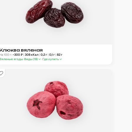
Клюква вяленая
На 100 г:
~
300
₽
|
308
кКал
|
0,2
г
|
0,1
г
|
82
г
Вяленые ягоды
Виды (
18
)
Где купить