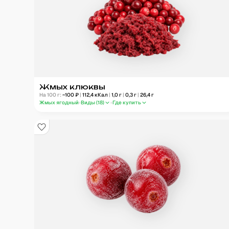
Жмых клюквы
На 100 г:
~
100
₽
|
112,4
кКал
|
1,0
г
|
0,3
г
|
26,4
г
Жмых ягодный
Виды (
18
)
Где купить