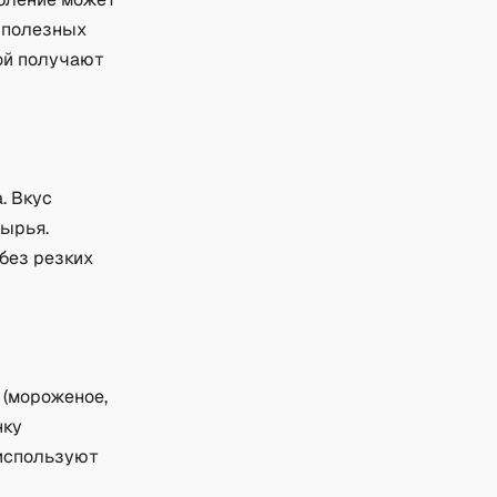
т полезных
ой получают
. Вкус
сырья.
без резких
 (мороженое,
нку
 используют