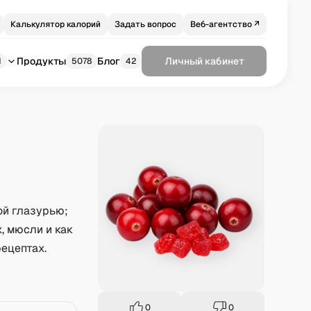
Калькулятор калорий
Задать вопрос
Веб-агентство ↗
Продукты
Блог
Личный кабинет
1
5078
42
ой глазурью;
, мюсли и как
ецептах.
0
0