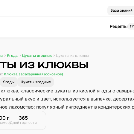
База знаний
Рецепты
17
ты
Ягоды
Цукаты ягодные
Цукаты из клюквы
ты из клюквы
к:
Клюква засахаренная (основное)
Ягоды
Цукаты ягодные
 клюква, классические цукаты из кислой ягоды с сахарн
уральный вкус и цвет, используется в выпечке, десертах
ное лакомство; популярный ингредиент в кондитерских р
00
г
365
азмер
Дней годности