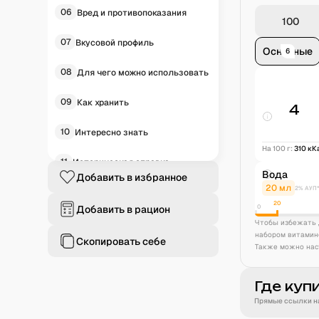
06
Вред и противопоказания
07
Вкусовой профиль
Основные
6
08
Для чего можно использовать
09
Как хранить
4
10
Интересно знать
На 100 г:
310
кК
11
Историческая справка
Вода
Добавить в избранное
20
мл
2% АУП
12
Частые вопросы
20
Добавить в рацион
0
Чтобы избежать 
набором витамин
Скопировать себе
Также можно нас
Где куп
Прямые ссылки на