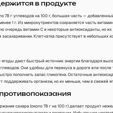
держится в продукте
ло 78 г углеводов на 100 г, большая часть — добавленны
менее 1 г. Из микронутриентов сохраняется часть витами
ую очередь витамин C и некоторые антиоксиданты, но их
 засахаривании. Клетчатка присутствует в небольших к
а
 ягоды дают быстрый источник энергии благодаря выс
глеводов. Они удобны для перекуса в дороге или после 
быстро пополнить запас гликогена. Остаточные антиокси
т поддерживать организм, но их меньше, чем в свежей яг
 противопоказания
жание сахара (около 78 г на 100 г) делает продукт не
 инсулинорезистентности и ожирении. Избыточное употр