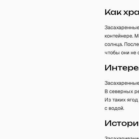
Как хр
Засахаренные
контейнере. 
солнца. После
чтобы они не 
Интере
Засахаренные
В северных р
Из таких яго
с водой.
Истори
Засахаривание