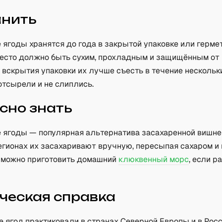
анить
 ягоды хранятся до года в закрытой упаковке или герме
Место должно быть сухим, прохладным и защищённым от
 вскрытия упаковки их лучше съесть в течение нескольк
отсырели и не слиплись.
сно знать
 ягоды — популярная альтернатива засахаренной вишне
егионах их засахаривают вручную, пересыпая сахаром и
д можно приготовить домашний
клюквенный морс
, если р
ческая справка
 ягод практиковали в странах Северной Европы и в Рос