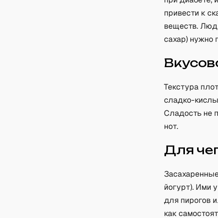
привести к с
веществ. Люд
сахар) нужно 
Вкусов
Текстура плот
сладко-кислый
Сладость не 
нот.
Для че
Засахаренные 
йогурт). Ими 
для пирогов 
как самостоят