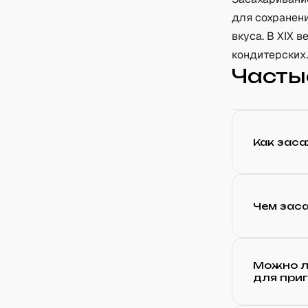
для сохранени
вкуса. В XIX 
кондитерских
Часты
Как зас
Чем зас
Можно л
для при