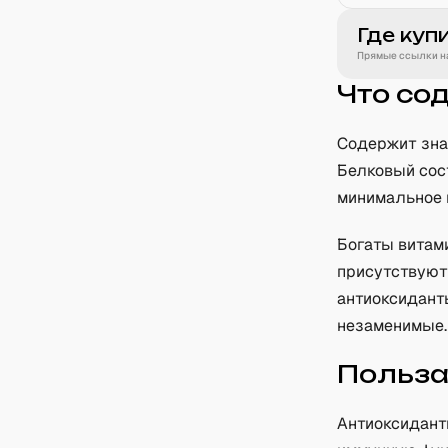
Где куп
Прямые ссылки на
Что со
Содержит зна
Белковый сос
минимальное 
Богаты витами
присутствуют 
антиоксидант
незаменимые.
Польз
Антиоксидант