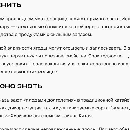
анить
хом прохладном месте, защищенном от прямого света. Ис
тару — стеклянные банки или контейнеры с плотной кры
едства с продуктами с сильным запахом.
ой влажности ягоды могут отсыреть и заплесневеть. В 
укт теряет вкус и полезные свойства. Срок годности — 
ых условиях. После вскрытия упаковки желательно испо
ение нескольких месяцев.
сно знать
называют «плодами долголетия» в традиционной китайс
как дикорастущие, так и культивируемые сорта. Самые 
инся-Хуэйском автономном районе Китая.
пользуют спелые неповрежденные плоды. Процесс обе