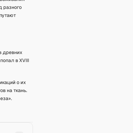
д разного
 путают
в древних
опал в XVIII
икаций о их
в на ткань.
еза».