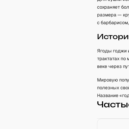
сохраняет бо
размера — кр
с барбарисом,
Истори
Ягоды годжи 
трактатах по 
веке через пу
Мировую попул
полезных свой
Название «го
Часты