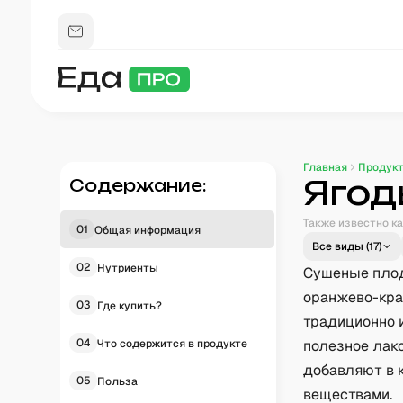
Главная
Продук
Ягод
Содержание:
Также известно ка
01
Общая информация
Все виды (
17
)
02
Нутриенты
Сушеные плод
оранжево-кра
03
Где купить?
традиционно 
04
Что содержится в продукте
полезное лако
добавляют в 
05
Польза
веществами.