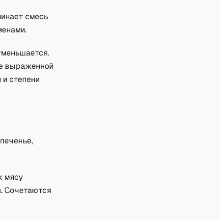
минает смесь
менами.
уменьшается.
ее выраженной
 и степени
 печенье,
к мясу
и. Сочетаются