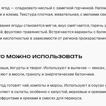
 ягод — сладковато-кислый с заметной горчинкой. Напо
 и изюма. Текстура плотная, жевательная, с мелкими се
ания ягоды становятся мягче, вкус смягчается, горечь 
й, фруктово-травянистый. Встречаются варианты с бол
и кислотностью в зависимости от региона произрастания
го можно использовать
аши, йогурты и творог. Используют в выпечке — кексах,
яют в мюсли, гранолу и энергетические батончики.
од готовят чай, компоты и морсы. Используют в соусах 
вляют в салаты, особенно с капустой, морковью и орехам
офруктами и орехами в смесях для перекуса.