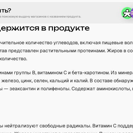
ить?
 поисковую выдачу магазинов с названием продукта.
держится в продукте
чительное количество углеводов, включая пищевые вол
тав представлен растительными протеинами. Жиров в со
количество.
нами группы B, витамином C и бета-каротином. Из мине
железо, цинк, селен, кальций и калий. В составе обнару
ы — зеаксантин и полифенолы. Содержат аминокислоты,
а
ы нейтрализуют свободные радикалы. Витамин C подд