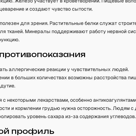
кцию. Железо участвует в кроветворении. Пищевые вол
еварение и создают чувство сытости.
 полезен для зрения. Растительные белки служат строи
ля тканей. Минералы поддерживают работу нервной си
ункцию.
 противопоказания
ть аллергические реакции у чувствительных людей.
ении в больших количествах возможны расстройства пи
дутие.
я с некоторыми лекарствами, особенно антикоагулянтами
ости и кормлении грудью нужна осторожность. Людям с
ролировать уровень сахара из-за содержания углеводов.
ой профиль