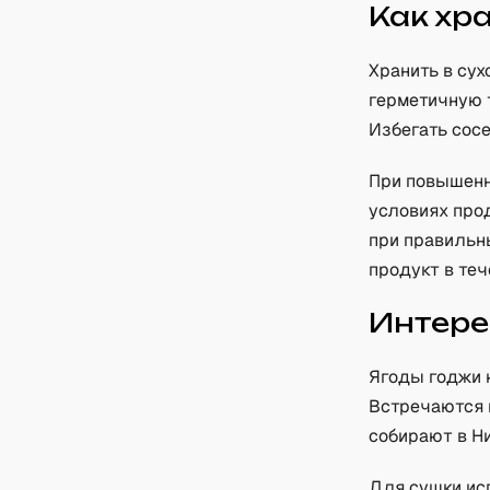
Как хр
Хранить в су
герметичную 
Избегать сос
При повышенн
условиях прод
при правильн
продукт в теч
Интере
Ягоды годжи 
Встречаются 
собирают в Н
Для сушки ис