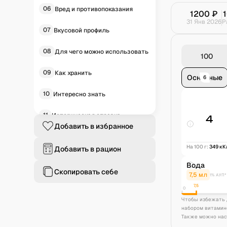
06
Вред и противопоказания
1200
₽
31 Янв 2026
Р
07
Вкусовой профиль
08
Для чего можно использовать
09
Как хранить
Основные
6
10
Интересно знать
11
Историческая справка
4
Добавить в избранное
12
Частые вопросы
На 100 г:
349
кК
Добавить в рацион
Вода
Скопировать себе
7,5
мл
1% АУП*
7,5
0
Чтобы избежать 
набором витамин
Также можно нас