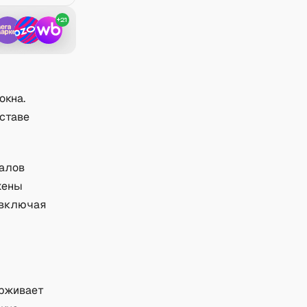
+
21
окна.
ставе
ралов
жены
 включая
ерживает