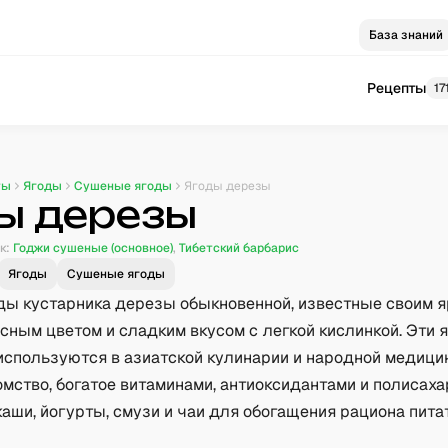
База знаний
Рецепты
17
ты
Ягоды
Сушеные ягоды
Ягоды дерезы
ы дерезы
к:
Годжи сушеные (основное)
,
Тибетский барбарис
Ягоды
Сушеные ягоды
ы кустарника дерезы обыкновенной, известные своим 
сным цветом и сладким вкусом с легкой кислинкой. Эти 
используются в азиатской кулинарии и народной медици
мство, богатое витаминами, антиоксидантами и полисаха
каши, йогурты, смузи и чаи для обогащения рациона пит