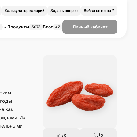
Калькулятор калорий
Задать вопрос
Веб-агентство ↗
Продукты
Блог
Личный кабинет
1
5078
42
ярким
ягоды
не как
ридами. Их
ательными
0
0