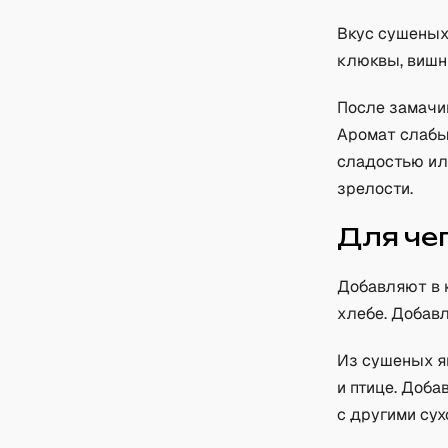
Вкус сушеных
клюквы, вишни
После замачив
Аромат слабы
сладостью ил
зрелости.
Для че
Добавляют в к
хлебе. Добавл
Из сушеных яг
и птице. Доба
с другими сух