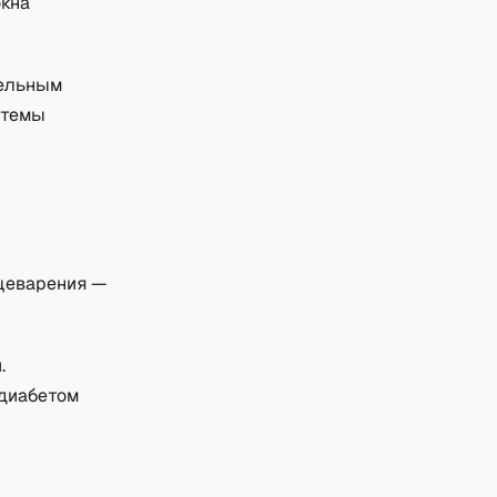
окна
тельным
стемы
щеварения —
.
 диабетом