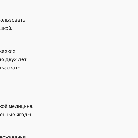
пользовать
шкой.
жарких
до двух лет
льзовать
кой медицине.
ценные ягоды
звоживания