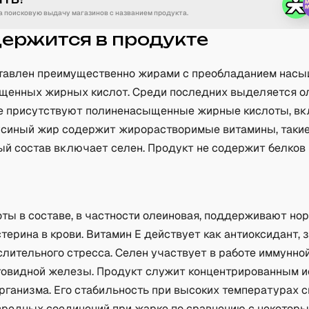
 поисковую выдачу магазинов с названием продукта.
держится в продукте
тавлен преимущественно жирами с преобладанием нас
щенных жирных кислот. Среди последних выделяется о
же присутствуют полиненасыщенные жирные кислоты, в
усиный жир содержит жирорастворимые витамины, такие
й состав включает селен. Продукт не содержит белков 
а
ты в составе, в частности олеиновая, поддерживают н
терина в крови. Витамин E действует как антиоксидант,
слительного стресса. Селен участвует в работе иммунно
товидной железы. Продукт служит концентрированным 
организма. Его стабильность при высоких температурах 
вредных соединений при жарке по сравнению с некотор