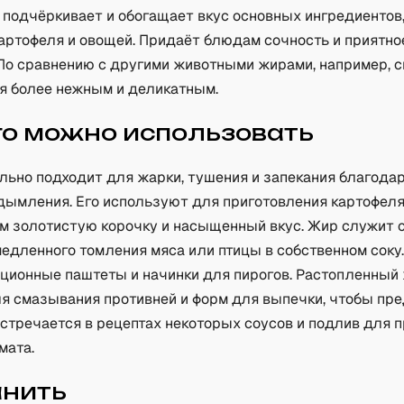
 подчёркивает и обогащает вкус основных ингредиентов
картофеля и овощей. Придаёт блюдам сочность и приятно
 По сравнению с другими животными жирами, например, с
ся более нежным и деликатным.
го можно использовать
льно подходит для жарки, тушения и запекания благода
ымления. Его используют для приготовления картофеля, 
им золотистую корочку и насыщенный вкус. Жир служит 
едленного томления мяса или птицы в собственном соку.
иционные паштеты и начинки для пирогов. Растопленный
я смазывания противней и форм для выпечки, чтобы пр
Встречается в рецептах некоторых соусов и подлив для 
мата.
анить