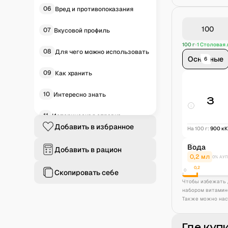
06
Вред и противопоказания
07
Вкусовой профиль
100 г
1 Столовая л
08
Для чего можно использовать
Основные
6
09
Как хранить
10
Интересно знать
3
11
Историческая справка
Добавить в избранное
На 100 г:
900
к
12
Частые вопросы
Вода
Добавить в рацион
0,2
мл
0% АУП
0,2
0
Скопировать себе
Чтобы избежать 
набором витамин
Также можно нас
Где куп