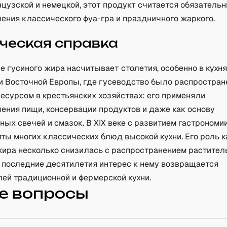
нцузской и немецкой, этот продукт считается обязатель
ения классического фуа-гра и праздничного жаркого.
ческая справка
 гусиного жира насчитывает столетия, особенно в кухн
и Восточной Европы, где гусеводство было распростран
есурсом в крестьянских хозяйствах: его применяли
ения пищи, консервации продуктов и даже как основу
ых свечей и смазок. В XIX веке с развитием гастрономи
ты многих классических блюд высокой кухни. Его роль к
жира несколько снизилась с распространением растите
 в последние десятилетия интерес к нему возвращается
ей традиционной и фермерской кухни.
е вопросы