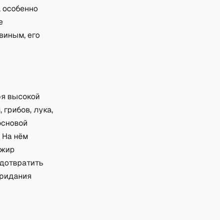
, особенно
е
виным, его
ря высокой
грибов, лука,
основой
 На нём
 жир
едотвратить
придания