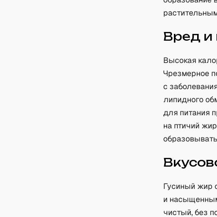
растительным
Вред и
Высокая кало
Чрезмерное п
с заболевани
липидного об
для питания 
на птичий жи
образовывать
Вкусов
Гусиный жир 
и насыщенным
чистый, без п