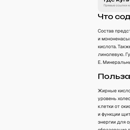
Прямые ссылки на
Что со
Состав предс
и мононенасы
кислота. Так
линолевую. Г
E. Минеральны
Польз
Жирные кисло
уровень холес
клетки от оки
и функции щи
энергии для 
образование 