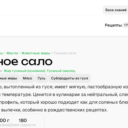
База знаний
Рецепты
17
ты
Масло
Животные жиры
Гусиное сало
ное сало
к:
Жир гусиный (основное)
,
Гусиный смалец
ные жиры
Мясо
Гусь
Субпродукты из гуся
, вытопленный из гуся; имеет мягкую, пастообразную к
 температуре. Ценится в кулинарии за нейтральный, сле
профиль, который хорошо подходит как для соленых блюд
 выпечки, особенно в рождественских рецептах.
100
г
180
азмер
Дней годности