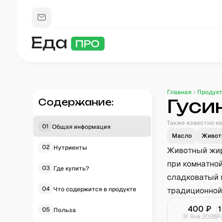
Главная
Продук
Гуси
Содержание:
Также известно ка
01
Общая информация
Масло
Живот
02
Нутриенты
Животный жир
при комнатной
03
Где купить?
сладковатый 
04
Что содержится в продукте
традиционной
400
₽
05
Польза
31 Янв 2026
Р