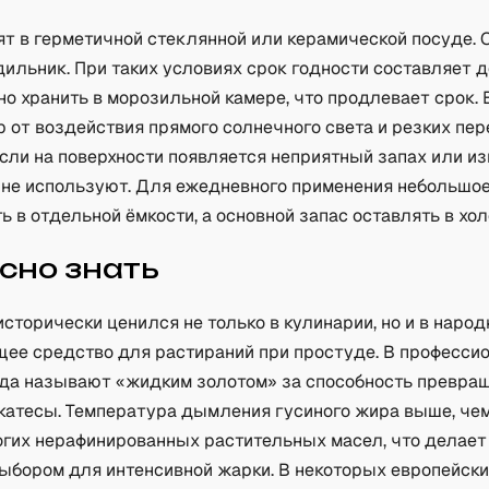
ят в герметичной стеклянной или керамической посуде.
ильник. При таких условиях срок годности составляет 
о хранить в морозильной камере, что продлевает срок.
 от воздействия прямого солнечного света и резких пе
сли на поверхности появляется неприятный запах или и
т не используют. Для ежедневного применения небольшо
 в отдельной ёмкости, а основной запас оставлять в хол
сно знать
сторически ценился не только в кулинарии, но и в наро
щее средство для растираний при простуде. В професси
огда называют «жидким золотом» за способность превра
катесы. Температура дымления гусиного жира выше, чем
огих нерафинированных растительных масел, что делает 
ыбором для интенсивной жарки. В некоторых европейских