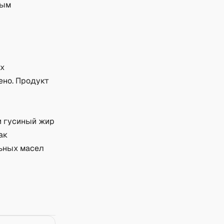
ным
ях
ено. Продукт
и гусиный жир
ак
льных масел