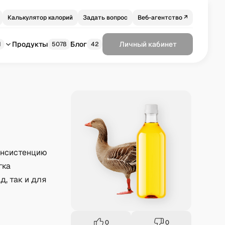
Калькулятор калорий
Задать вопрос
Веб-агентство ↗
Продукты
Блог
Личный кабинет
1
5078
42
онсистенцию
гка
, так и для
0
0