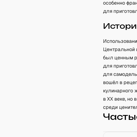
особенно фра
для приготовл
Истори
Использование
Центральной 
был ценным р
для приготовл
для самодельн
вошёл в рецеп
кулинарного 
в XX веке, но
среди ценител
Часты