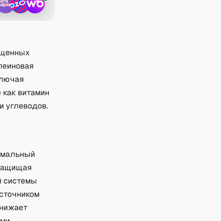
ыщенных
леиновая
ключая
 как витамин
и углеводов.
ормальный
 защищая
й системы
источником
снижает
ыми