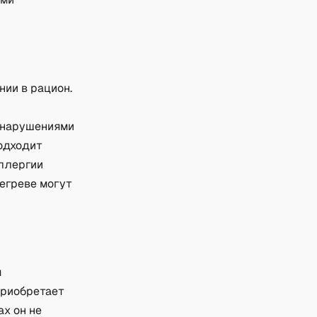
ии в рацион.
 нарушениями
подходит
аллергии
егреве могут
м
приобретает
ах он не