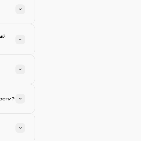
ый
ости?