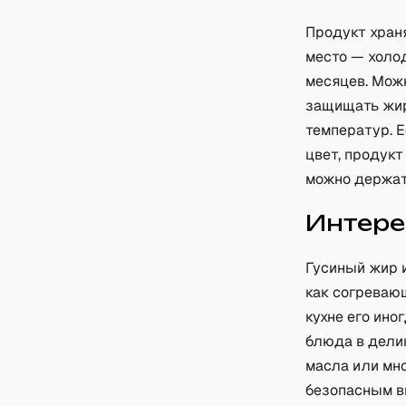
Продукт хран
место — холод
месяцев. Можн
защищать жир
температур. Е
цвет, продук
можно держать
Интере
Гусиный жир и
как согреваю
кухне его ин
блюда в дели
масла или мн
безопасным в