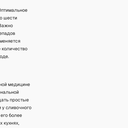
 Оптимальное
до шести
 Важно
репадов
зменяется
е количество
оде.
дной медицине
ональной
щать простые
 у сливочного
его более
 кухнях,