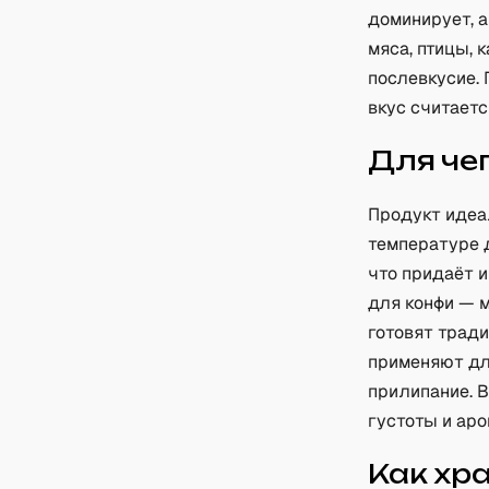
доминирует, а
мяса, птицы, 
послевкусие.
вкус считает
Для че
Продукт идеа
температуре д
что придаёт 
для конфи — м
готовят трад
применяют дл
прилипание. 
густоты и аро
Как хр