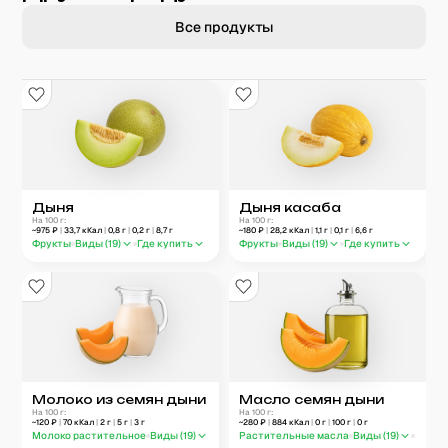
Все продукты
Дыня
Дыня касаба
На 100 г:
На 100 г:
~
975
₽
|
33,7
кКал
|
0,8
г
|
0,2
г
|
8,7
г
~
180
₽
|
28,2
кКал
|
1,1
г
|
0,1
г
|
6,6
г
Фрукты
Виды (
19
)
Где купить
Фрукты
Виды (
19
)
Где купить
Молоко из семян дыни
Масло семян дыни
На 100 г:
На 100 г:
~
120
₽
|
70
кКал
|
2
г
|
5
г
|
3
г
~
280
₽
|
884
кКал
|
0
г
|
100
г
|
0
г
Молоко растительное
Виды (
19
)
Растительные масла
Виды (
19
)