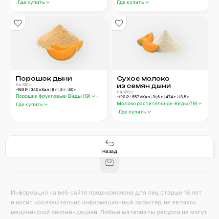
Где купить
Где купить
Порошок дыни
Сухое молоко
На 100 г:
из семян дыни
~
150
₽
|
340
кКал
|
8
г
|
2
г
|
80
г
На 100 г:
Порошки фруктовые
Виды (
19
)
~
120
₽
|
557
кКал
|
31,6
г
|
47,4
г
|
13,5
г
Молоко растительное
Виды (
19
)
Где купить
Где купить
Гастро-сеты
Рецепты
Продукты
Блог
8
171
5078
42
База знаний
Калькулятор калорий
Назад
Информация на веб-сайте предназначена для лиц старше 18 лет
и носит исключительно информационный характер, не являясь
медицинской рекомендацией. Любые материалы ресурса не могут