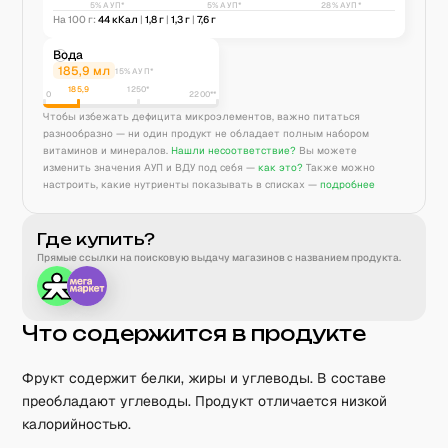
5% АУП*
5% АУП*
28% АУП*
На 100 г:
44
кКал
|
1,8
г
|
1,3
г
|
7,6
г
Вода
185,9
мл
15% АУП*
185,9
1250
*
0
2200**
Чтобы избежать дефицита микроэлементов, важно питаться
разнообразно — ни один продукт не обладает полным набором
витаминов и минералов.
Нашли несоответствие?
Вы можете
изменить значения АУП и ВДУ под себя —
как это?
Также можно
настроить, какие нутриенты показывать в списках —
подробнее
Где купить?
Прямые ссылки на поисковую выдачу магазинов с названием продукта.
Что содержится в продукте
Фрукт содержит белки, жиры и углеводы. В составе
преобладают углеводы. Продукт отличается низкой
калорийностью.