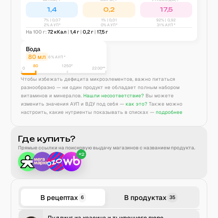
1,4
0,2
17,5
7
% |
0,07
1
% |
0,01
92
% |
0,92
2% АУП*
0% АУП*
31% АУП*
На 100 г:
72
кКал
|
1,4
г
|
0,2
г
|
17,5
г
Вода
80
мл
6% АУП*
80
1250
*
0
2200**
Чтобы избежать дефицита микроэлементов, важно питаться
разнообразно — ни один продукт не обладает полным набором
витаминов и минералов.
Нашли несоответствие?
Вы можете
изменить значения АУП и ВДУ под себя —
как это?
Также можно
настроить, какие нутриенты показывать в списках —
подробнее
Где купить?
Прямые ссылки на поисковую выдачу магазинов с названием продукта.
+
2
В рецептах
В продуктах
6
35