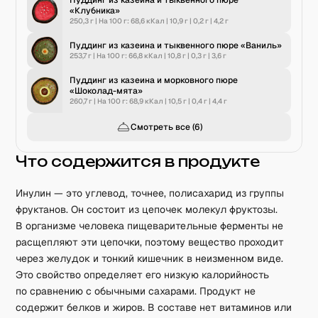
Пуддинг из казеина и тыквенного пюре
«Клубника»
250,3 г
|
На 100 г:
68,6
кКал
|
10,9
г
|
0,2
г
|
4,2
г
Пуддинг из казеина и тыквенного пюре «Ваниль»
253,7 г
|
На 100 г:
66,8
кКал
|
10,8
г
|
0,3
г
|
3,6
г
Пуддинг из казеина и морковного пюре
«Шоколад-мята»
260,7 г
|
На 100 г:
68,9
кКал
|
10,5
г
|
0,4
г
|
4,4
г
Смотреть все (
6
)
Что содержится в продукте
Инулин — это углевод, точнее, полисахарид из группы
фруктанов. Он состоит из цепочек молекул фруктозы.
В организме человека пищеварительные ферменты не
расщепляют эти цепочки, поэтому вещество проходит
через желудок и тонкий кишечник в неизменном виде.
Это свойство определяет его низкую калорийность
по сравнению с обычными сахарами. Продукт не
содержит белков и жиров. В составе нет витаминов или