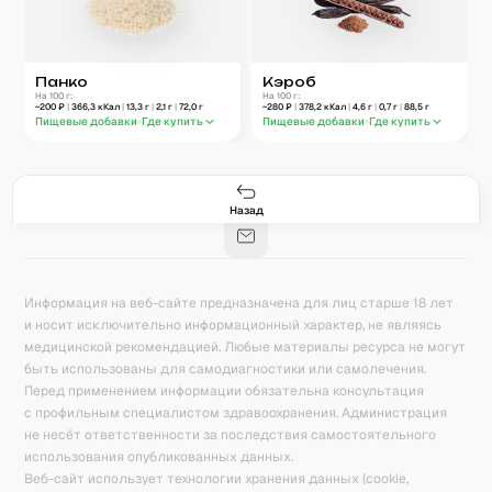
Панко
Кэроб
На 100 г:
На 100 г:
~
200
₽
|
366,3
кКал
|
13,3
г
|
2,1
г
|
72,0
г
~
280
₽
|
378,2
кКал
|
4,6
г
|
0,7
г
|
88,5
г
Пищевые добавки
Где купить
Пищевые добавки
Где купить
Гастро-сеты
Рецепты
Продукты
Блог
8
171
5078
42
База знаний
Калькулятор калорий
Назад
Информация на веб-сайте предназначена для лиц старше 18 лет
и носит исключительно информационный характер, не являясь
медицинской рекомендацией. Любые материалы ресурса не могут
быть использованы для самодиагностики или самолечения.
Перед применением информации обязательна консультация
с профильным специалистом здравоохранения. Администрация
не несёт ответственности за последствия самостоятельного
использования опубликованных данных.
Веб-сайт использует технологии хранения данных (cookie,