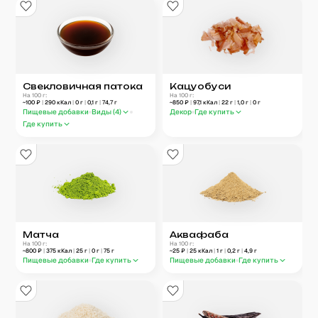
Свекловичная патока
Кацуобуси
На 100 г:
На 100 г:
~
100
₽
|
290
кКал
|
0
г
|
0,1
г
|
74,7
г
~
850
₽
|
97,1
кКал
|
22
г
|
1,0
г
|
0
г
Пищевые добавки
Виды (
4
)
Декор
Где купить
Где купить
Матча
Аквафаба
На 100 г:
На 100 г:
~
800
₽
|
375
кКал
|
25
г
|
0
г
|
75
г
~
25
₽
|
25
кКал
|
1
г
|
0,2
г
|
4,9
г
Пищевые добавки
Где купить
Пищевые добавки
Где купить