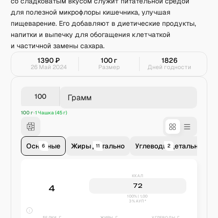
со сладковатым вкусом служит питательной средой
для полезной микрофлоры кишечника, улучшая
пищеварение. Его добавляют в диетические продукты,
напитки и выпечку для обогащения клетчаткой
и частичной замены сахара.
1390
₽
100
г
1826
26 Май 2024
Размер
Дней годности
Грамм
100 г
1 Чашка (45 г)
Основные
Жиры детально
Углеводы детально
В
6
11
2
ККАЛ
72
4
100% | 1,00
3% АУП*
БЕЛКИ, Г
ЖИРЫ, Г
УГЛЕВОДЫ, Г