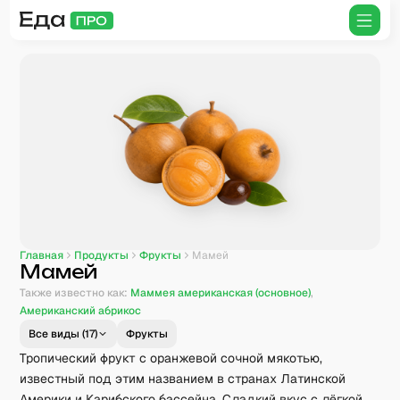
Главная
Продукты
Фрукты
Мамей
Мамей
Также известно как:
Маммея американская (основное)
,
Американский абрикос
Все виды (
17
)
Фрукты
Тропический фрукт с оранжевой сочной мякотью,
известный под этим названием в странах Латинской
Америки и Карибского бассейна. Сладкий вкус с лёгкой