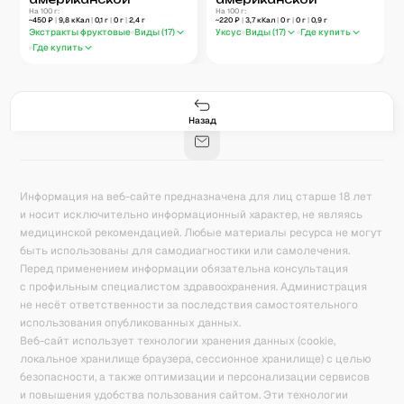
На 100 г:
На 100 г:
~
450
₽
|
9,8
кКал
|
0,1
г
|
0
г
|
2,4
г
~
220
₽
|
3,7
кКал
|
0
г
|
0
г
|
0,9
г
Экстракты фруктовые
Виды (
17
)
Уксус
Виды (
17
)
Где купить
Где купить
Гастро-сеты
Рецепты
Продукты
Блог
8
171
5078
42
База знаний
Калькулятор калорий
Назад
Информация на веб-сайте предназначена для лиц старше 18 лет
и носит исключительно информационный характер, не являясь
медицинской рекомендацией. Любые материалы ресурса не могут
быть использованы для самодиагностики или самолечения.
Перед применением информации обязательна консультация
с профильным специалистом здравоохранения. Администрация
не несёт ответственности за последствия самостоятельного
использования опубликованных данных.
Веб-сайт использует технологии хранения данных (cookie,
локальное хранилище браузера, сессионное хранилище) с целью
безопасности, а также оптимизации и персонализации сервисов
и повышения удобства пользования сайтом. Эти технологии