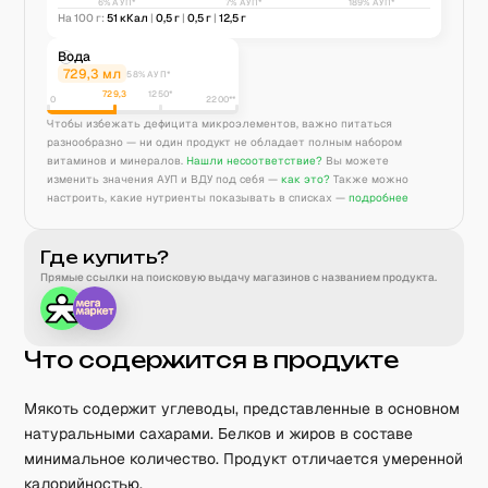
6% АУП*
7% АУП*
189% АУП*
На 100 г:
51
кКал
|
0,5
г
|
0,5
г
|
12,5
г
Вода
729,3
мл
58% АУП*
729,3
1250
*
0
2200**
Чтобы избежать дефицита микроэлементов, важно питаться
разнообразно — ни один продукт не обладает полным набором
витаминов и минералов.
Нашли несоответствие?
Вы можете
изменить значения АУП и ВДУ под себя —
как это?
Также можно
настроить, какие нутриенты показывать в списках —
подробнее
Где купить?
Прямые ссылки на поисковую выдачу магазинов с названием продукта.
Что содержится в продукте
Мякоть содержит углеводы, представленные в основном
натуральными сахарами. Белков и жиров в составе
минимальное количество. Продукт отличается умеренной
калорийностью.