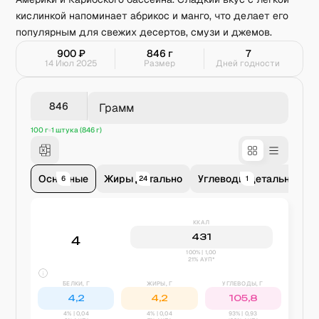
кислинкой напоминает абрикос и манго, что делает его
популярным для свежих десертов, смузи и джемов.
900
₽
846
г
7
14 Июл 2025
Размер
Дней годности
Грамм
100 г
1 штука (846 г)
Основные
Жиры детально
Углеводы детально
В
6
24
1
ККАЛ
431
4
100% | 1,00
21% АУП*
БЕЛКИ, Г
ЖИРЫ, Г
УГЛЕВОДЫ, Г
4,2
4,2
105,8
4
% |
0,04
4
% |
0,04
93
% |
0,93