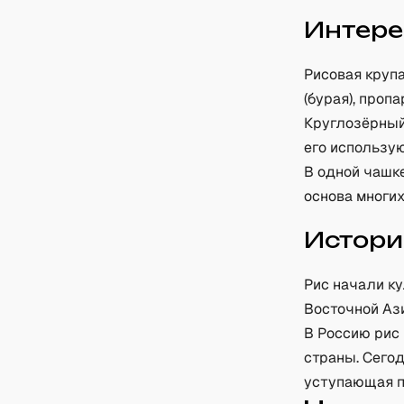
Интере
Рисовая круп
(бурая), проп
Круглозёрный
его использу
В одной чашке
основа многих
Истори
Рис начали ку
Восточной Ази
В Россию рис 
страны. Сего
уступающая п