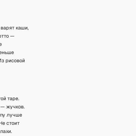
 варят каши,
отто —
е
еньше
Из рисовой
ой таре.
 — жучков.
упу лучше
Не стоит
пахи.