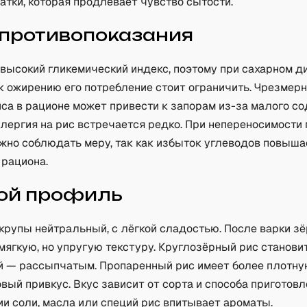
тки, которая продлевает чувство сытости.
 противопоказания
 высокий гликемический индекс, поэтому при сахарном д
к ожирению его потребление стоит ограничить. Чрезмер
иса в рационе может привести к запорам из-за малого с
лергия на рис встречается редко. При непереносимости
ажно соблюдать меру, так как избыток углеводов повыша
 рациона.
ой профиль
крупы нейтральный, с лёгкой сладостью. После варки з
ягкую, но упругую текстуру. Круглозёрный рис станови
 — рассыпчатым. Пропаренный рис имеет более плотну
овый привкус. Вкус зависит от сорта и способа приготовл
и соли, масла или специй рис впитывает ароматы.