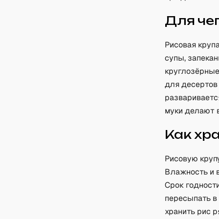
Для че
Рисовая крупа
супы, запека
круглозёрные.
для десертов 
развариваетс
муки делают 
Как хр
Рисовую крупу
Влажность и 
Срок годности
пересыпать в
хранить рис 