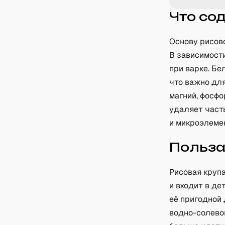
Что со
Основу рисов
В зависимост
при варке. Бе
что важно дл
магний, фосфо
удаляет част
и микроэлеме
Польз
Рисовая крупа
и входит в де
её пригодной
водно-солево