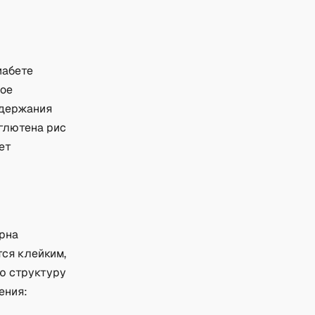
иабете
ное
одержания
 глютена рис
ет
ёрна
тся клейким,
ю структуру
ения: