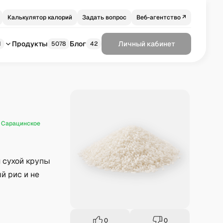
Калькулятор калорий
Задать вопрос
Веб-агентство ↗
Продукты
Блог
Личный кабинет
1
5078
42
,
Сарацинское
 сухой крупы
й рис и не
0
0