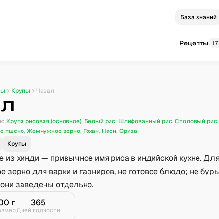
База знаний
Рецепты
17
ты
Крупы
Чавал
ал
к:
Крупа рисовая (основное)
,
Белый рис
,
Шлифованный рис
,
Столовый рис
ое пшено
,
Жемчужное зерно
,
Гохан
,
Наси
,
Ориза
Крупы
 из хинди — привычное имя риса в индийской кухне. Для
ое зерно для варки и гарниров, не готовое блюдо; не буры
 они заведены отдельно.
00
г
365
азмер
Дней годности