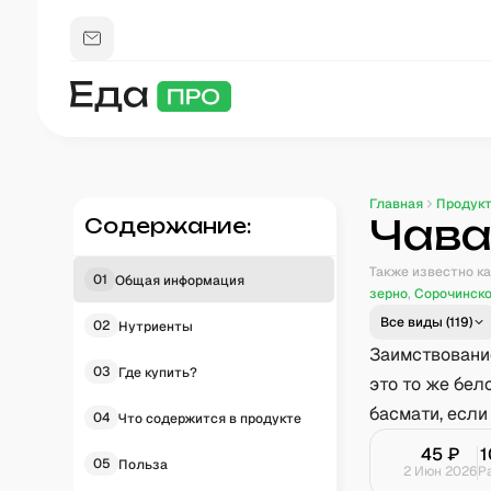
Главная
Продук
Чав
Содержание:
Также известно ка
01
Общая информация
зерно
,
Сорочинск
Все виды (
119
)
02
Нутриенты
Заимствование
03
Где купить?
это то же бел
басмати, если
04
Что содержится в продукте
45
₽
1
05
Польза
2 Июн 2026
Р