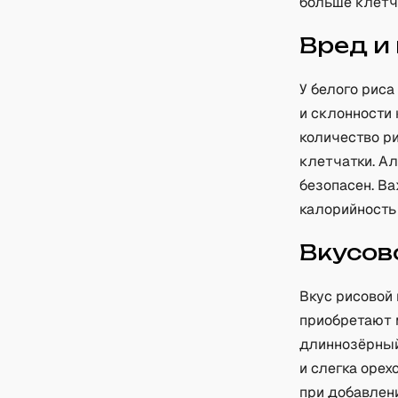
больше клетча
Вред и
У белого риса
и склонности 
количество р
клетчатки. Ал
безопасен. В
калорийность
Вкусов
Вкус рисовой 
приобретают м
длиннозёрный
и слегка орех
при добавлени