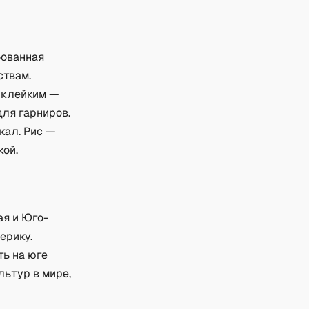
фованная
ствам.
 клейким —
ля гарниров.
кал. Рис —
кой.
ая и Юго-
ерику.
ть на юге
льтур в мире,