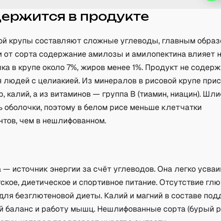
держится в продукте
ой крупы составляют сложные углеводы, главным образ
и от сорта содержание амилозы и амилопектина влияет 
лка в крупе около 7%, жиров менее 1%. Продукт не содерж
я людей с целиакией. Из минералов в рисовой крупе при
р, калий, а из витаминов — группа B (тиамин, ниацин). Шл
ь оболочки, поэтому в белом рисе меньше клетчатки
нтов, чем в нешлифованном.
а
 — источник энергии за счёт углеводов. Она легко усва
тское, диетическое и спортивное питание. Отсутствие гл
 для безглютеновой диеты. Калий и магний в составе по
й баланс и работу мышц. Нешлифованные сорта (бурый р