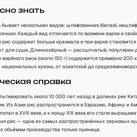
сно знать
а бывает нескольких видов: шлифованная (белая), нешли
аренная. Каждый вид отличается по времени варки и свой
 рис содержит больше крахмала и при варке становится
ют для суши. Длиннозёрный — рассыпчатый, популярен д
 варёного риса (около 150 г) содержится примерно 200 к
 национальных кухонь, от азиатской до средиземноморс
ческая справка
льтивировать около 10 000 лет назад в долинах рек Кит
и. Из Азии рис распространился в Евразию, Африку и Ам
попал в XVIII веке, и к концу XIX века его стали выращива
дня рис — одна из самых распространённых зерновых ку
о объёмам производства только пшенице.