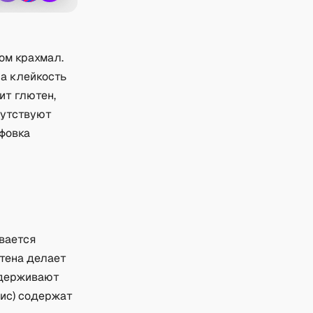
ом крахмал.
на клейкость
ит глютен,
сутствуют
ифовка
ивается
ютена делает
ддерживают
ис) содержат