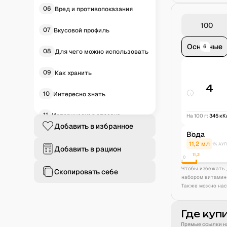
06
Вред и противопоказания
07
Вкусовой профиль
Основные
6
08
Для чего можно использовать
09
Как хранить
4
10
Интересно знать
11
Историческая справка
На 100 г:
345
кК
Добавить в избранное
Вода
12
Частые вопросы
11,2
мл
1% АУП
Добавить в рацион
11,2
13
В продуктах
0
Чтобы избежать 
Скопировать себе
набором витамин
Также можно нас
Где куп
Прямые ссылки на