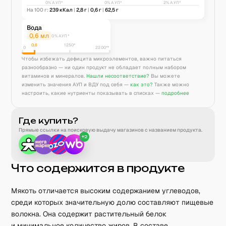
0% АУП*
0% АУП*
2% АУП*
На 100 г:
239
кКал
|
2,8
г
|
0,6
г
|
62,5
г
Вода
0,6
мл
0% АУП*
0,6
1250
*
0
2200**
Чтобы избежать дефицита микроэлементов, важно питаться
разнообразно — ни один продукт не обладает полным набором
витаминов и минералов.
Нашли несоответствие?
Вы можете
изменить значения АУП и ВДУ под себя —
как это?
Также можно
настроить, какие нутриенты показывать в списках —
подробнее
Где купить?
Прямые ссылки на поисковую выдачу магазинов с названием продукта.
+
2
Что содержится в продукте
Мякоть отличается высоким содержанием углеводов,
среди которых значительную долю составляют пищевые
волокна. Она содержит растительный белок
и минимальное количество жиров. В составе