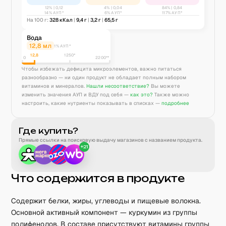
12
% |
0,12
4
% |
0,04
84
% |
0,84
14% АУП*
6% АУП*
117% АУП*
На 100 г:
328
кКал
|
9,4
г
|
3,2
г
|
65,5
г
Вода
12,8
мл
1% АУП*
12,8
1250
*
0
2200**
Чтобы избежать дефицита микроэлементов, важно питаться
разнообразно — ни один продукт не обладает полным набором
витаминов и минералов.
Нашли несоответствие?
Вы можете
изменить значения АУП и ВДУ под себя —
как это?
Также можно
настроить, какие нутриенты показывать в списках —
подробнее
Где купить?
Прямые ссылки на поисковую выдачу магазинов с названием продукта.
+
21
Что содержится в продукте
Содержит белки, жиры, углеводы и пищевые волокна.
Основной активный компонент — куркумин из группы
полифенолов. В составе присутствуют витамины группы