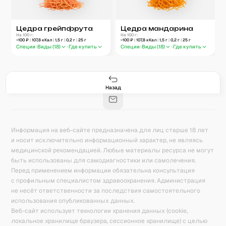
Цедра грейпфрута
Цедра мандарина
На 100 г:
На 100 г:
~
100
₽
|
107,8
кКал
|
1,5
г
|
0,2
г
|
25
г
~
100
₽
|
107,8
кКал
|
1,5
г
|
0,2
г
|
25
г
Специи
Виды (
18
)
Где купить
Специи
Виды (
18
)
Где купить
Гастро-сеты
Рецепты
Продукты
Блог
8
171
5078
42
База знаний
Калькулятор калорий
Назад
Информация на веб-сайте предназначена для лиц старше 18 лет
и носит исключительно информационный характер, не являясь
медицинской рекомендацией. Любые материалы ресурса не могут
быть использованы для самодиагностики или самолечения.
Перед применением информации обязательна консультация
с профильным специалистом здравоохранения. Администрация
не несёт ответственности за последствия самостоятельного
использования опубликованных данных.
Веб-сайт использует технологии хранения данных (cookie,
локальное хранилище браузера, сессионное хранилище) с целью