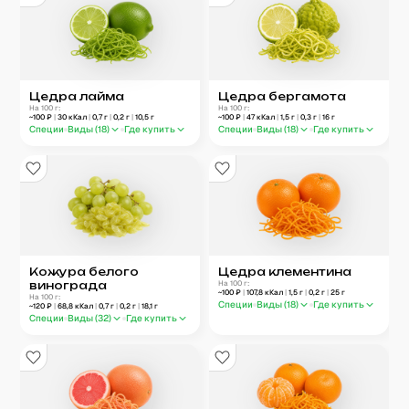
Цедра лайма
Цедра бергамота
На 100 г:
На 100 г:
~
100
₽
|
30
кКал
|
0,7
г
|
0,2
г
|
10,5
г
~
100
₽
|
47
кКал
|
1,5
г
|
0,3
г
|
16
г
Специи
Виды (
18
)
Где купить
Специи
Виды (
18
)
Где купить
Кожура белого
Цедра клементина
винограда
На 100 г:
~
100
₽
|
107,8
кКал
|
1,5
г
|
0,2
г
|
25
г
На 100 г:
Специи
Виды (
18
)
Где купить
~
120
₽
|
68,8
кКал
|
0,7
г
|
0,2
г
|
18,1
г
Специи
Виды (
32
)
Где купить