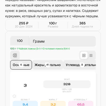
как натуральный краситель и ароматизатор в восточной
кухне: в рисе, овощных рагу, супах и напитках. Содержит
куркумин, который лучше усваивается с чёрным перцем.
255
₽
100
г
365
20 Дек 2024
Размер
Дней годности
Грамм
100 г
1 Чайная ложка (3 г)
1 Столовая ложка (9.4 г)
Основные
Жиры детально
Углеводы детально
В
6
41
8
ККАЛ
328
3
100% | 1,00
16% АУП*
БЕЛКИ, Г
ЖИРЫ, Г
УГЛЕВОДЫ, Г
9,4
3,2
65,5