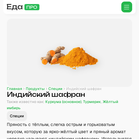
Главная
Продукты
Специи
Индийский шафран
Индийский шафран
Также известно как:
Куркума (основное)
,
Турмерик
,
Жёлтый
имбирь
Специи
Пряность с тёплым, слегка острым и горьковатым
вкусом, которую за ярко-жёлтый цвет и пряный аромат
нередко называют «индийским шафраном». Используется