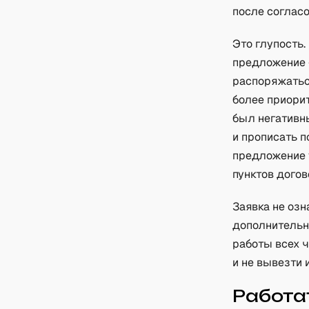
после соглас
Это глупость.
предложение —
распоряжатьс
более приорит
был негативны
и прописать п
предложение 
пунктов догов
Заявка не оз
дополнительн
работы всех ч
и не вывезти 
Работа