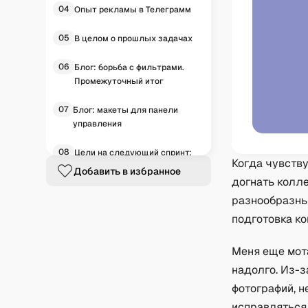
04
Опыт рекламы в Телеграмм
05
В целом о прошлых задачах
06
Блог: борьба с фильтрами.
Промежуточный итог
07
Блог: макеты для панели
управления
08
Цели на следующий спринт:
Когда чувств
бизнес
Добавить в избранное
догнать колле
09
Цели на следующий спринт:
разнообразны
блог
подготовка к
Меня еще мота
надолго. Из-з
фотографий, 
исправляться 