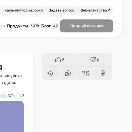
Калькулятор калорий
Задать вопрос
Веб-агентство ↗
Продукты
Блог
Личный кабинет
1
5078
42
2
0
я
нных урока,
 задачи.
372
2