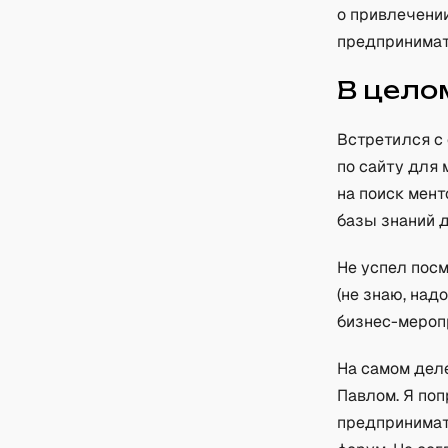
о привлечении
предпринимат
В цело
Встретился с 
по сайту для 
на поиск мен
базы знаний 
Не успел посм
(не знаю, над
бизнес-мероп
На самом дел
Павлом. Я поп
предпринимат