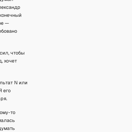
Александр
 конечный
ое —
ебовано
сил, чтобы
д, хочет
льтат N или
Я его
ря.
кому-то
малась
думать