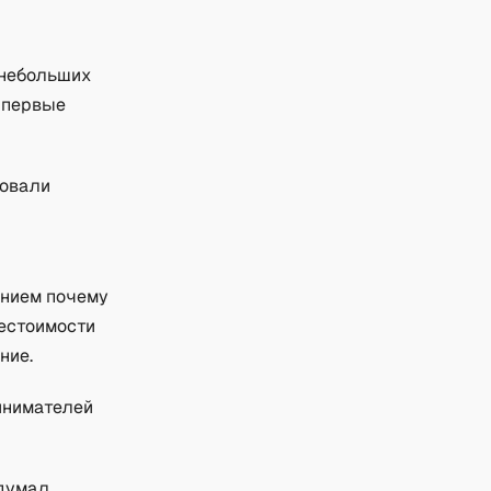
 небольших
ь первые
бовали
анием почему
бестоимости
ние.
ринимателей
 думал