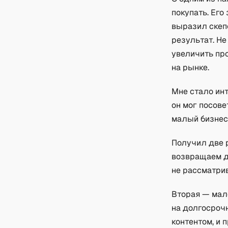
покупать. Его
выразил скепс
результат. Не
увеличить пр
на рынке.
Мне стало инт
он мог посове
малый бизнес
Получил две 
возвращаем де
не рассматрив
Вторая — мало
на долгосрочн
контентом, и