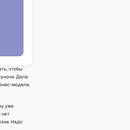
ать, чтобы
луночи. Дела
изнес-модели,
ву уже
е нет
зни. Надо