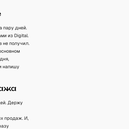
е
а пару дней.
и из Digital.
в не получил.
 основном
дня,
и напишу
дажа
дей. Держу
х продаж. И,
разу