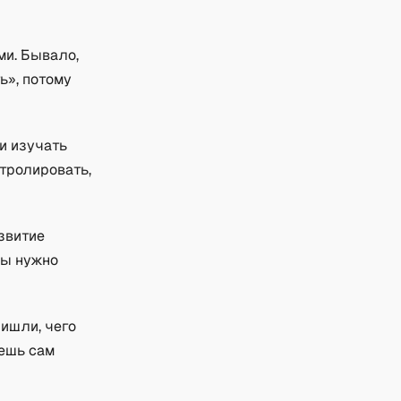
ми. Бывало,
ь», потому
и изучать
нтролировать,
азвитие
лы нужно
ришли, чего
тешь сам