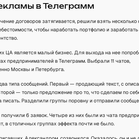
екламы в Телеграмм
ючение договоров затягивается, решили взять несколько
ебестоимости, чтобы наработать портфолио и заработат
ентство.
их ЦА является малый бизнес. Для выхода на нее попро
ах предпринимателей в Телеграмм. Выбрали 11 чатов,
нно Москвы и Петербурга.
два типа сообщений. Первый — продающий текст, с опис
торой — только предложение про то, что сделаем по се
а писать. Разделили группы поровну и отправили сообще
 получили 6 заявок. Четыре из них были из чата предп
т, в столичных группах эффекта почти не было.
писавших, Александром, созвонился. Оказалось, он и не