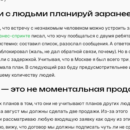
и с людьми планируй заране
 что встречу с незнакомым человеком можно устроить з
знес-спринте
писал, что хочу пообщаться с двумя ребятам
стемно: составил список, разослал сообщения. А ответо
аблокировал (жаль, не дал обратной связи, почему). Но в
ли с задержкой. Учитывая, что в Москве я был всего три 
мала план. В следующий раз буду предусмотрительнее 
шему количеству людей.
 — это не моментальная про
 планов в том, что они не учитывают планов других лю
 за август мы должны сделать две продажи. Из-за этого
и рассматриваю любую входящую заявку как одну из эти
о, вижу, что договор мы должны подписать чуть ли не с