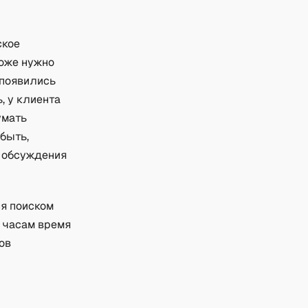
ское
тоже нужно
 появились
, у клиента
умать
 быть,
с обсуждения
ся поиском
о часам время
ов