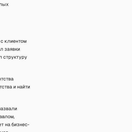
алых
 с клиентом
ал заявки
л структуру
нтства
тства и найти
назвали
авлом,
т на бизнес-