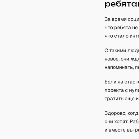
ребята
За время соц
что ребята не
что стало инт
С такими людь
новое, они жд
напоминать, п
Если на старт
проекта с нул
тратить еще 
Здорово, когд
они хотят. Ра
и вместе вы р