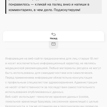
понравилось — кликай на палец вниз и напиши в
комментариях, в чем дело. Подискутируем!
Гастро-сеты
Рецепты
Продукты
Блог
8
171
5078
42
База знаний
Калькулятор калорий
Назад
Информация на веб-сайте предназначена для лиц старше 18 лет
и носит исключительно информационный характер, не являясь
медицинской рекомендацией. Любые материалы ресурса не могут
быть использованы для самодиагностики или самолечения.
Перед применением информации обязательна консультация
с профильным специалистом здравоохранения. Администрация
не несёт ответственности за последствия самостоятельного
использования опубликованных данных.
Веб-сайт использует технологии хранения данных (cookie,
локальное хранилище браузера, сессионное хранилище) с целью
безопасности, а также оптимизации и персонализации сервисов