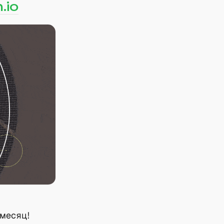
.io
 месяц!