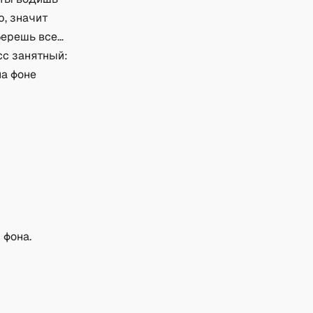
ю, значит
берешь все…
сс занятный:
на фоне
 фона.