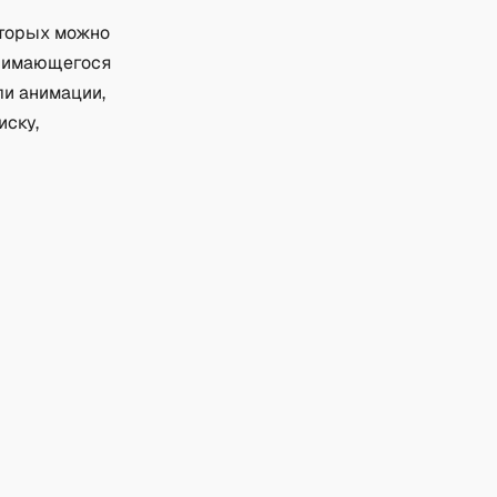
оторых можно
анимающегося
и анимации,
иску,