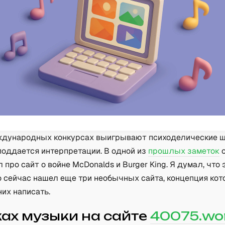
ждународных конкурсах выигрывают психоделические ш
 поддается интерпретации. В одной из
прошлых заметок
о
л про сайт о войне McDonalds и Burger King. Я думал, что 
о сейчас нашел еще три необычных сайта, концепция кот
них написать.
ках музыки на сайте
40075.wo