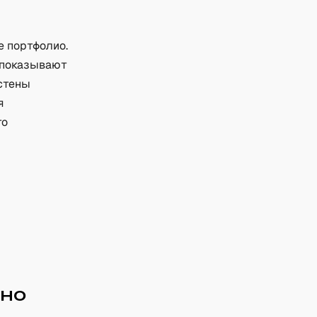
е портфолио.
м показывают
 стены
я
го
жно