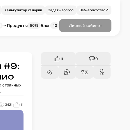
Калькулятор калорий
Задать вопрос
Веб-агентство ↗
Продукты
Блог
Личный кабинет
1
5078
42
11
0
 #9:
лио
х странных
.
3431
11