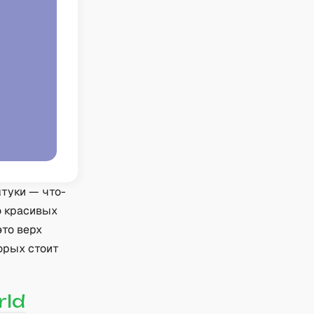
туки — что-
 красивых
это верх
орых стоит
rld