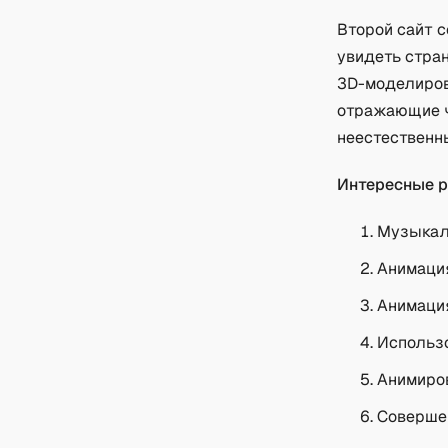
Второй сайт 
увидеть стран
3D-моделиров
отражающие ч
неестественные
Интересные р
Музыкал
Анимация
Анимация
Использ
Анимиро
Совершен