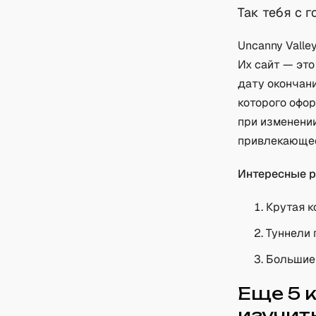
Так тебя с 
Uncanny Valle
Их сайт — это
дату окончани
которого офор
при изменении
привлекающее
Интересные р
Крутая к
Туннели 
Большие 
Еще 5 
изучит