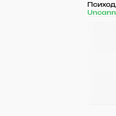
Психод
Uncanny