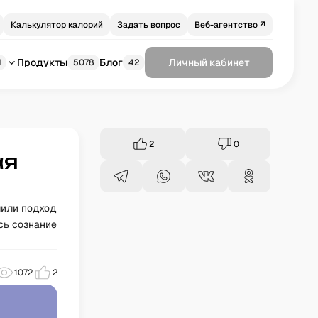
Калькулятор калорий
Задать вопрос
Веб-агентство ↗
Продукты
Блог
Личный кабинет
1
5078
42
2
0
ая
лили подход
ось сознание
1072
2