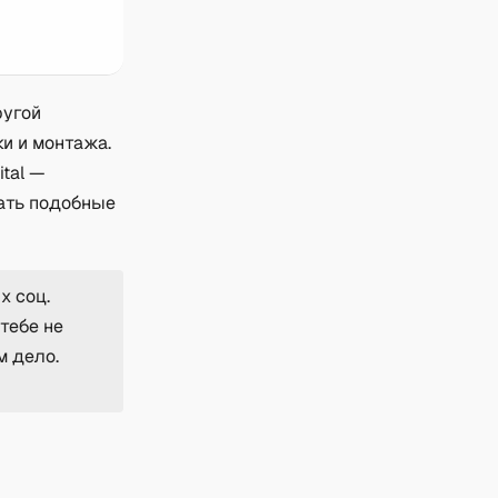
ругой
и и монтажа.
tal —
лать подобные
х соц.
 тебе не
м дело.