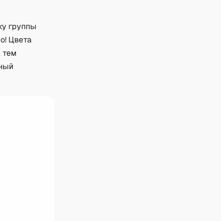
ку группы
о! Цвета
 тем
ьный