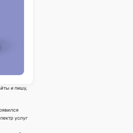
айты и пишу,
появился
спектр услуг