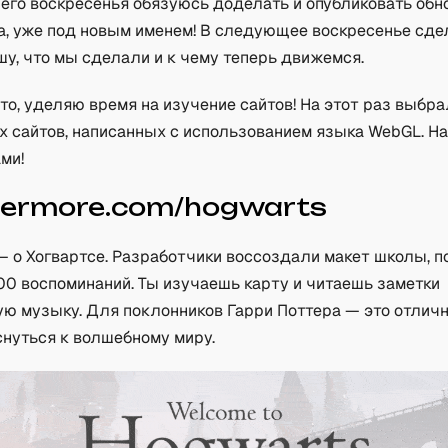
его воскресенья обязуюсь доделать и опубликовать об
а, уже под новым именем! В следующее воскресенье сде
шу, что мы сделали и к чему теперь движемся.
то, уделяю время на изучение сайтов! На этот раз выбр
х сайтов, написанных с использованием языка WebGL. На
ми!
termore.com/hogwarts
 о Хогвартсе. Разработчики воссоздали макет школы, п
00 воспоминаний. Ты изучаешь карту и читаешь заметки
ую музыку. Для поклонников Гарри Поттера — это отлич
снуться к волшебному миру.