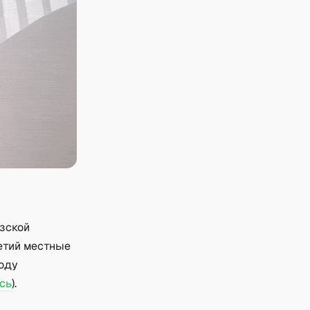
зской
етий местные
году
сь
).