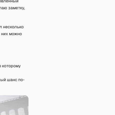
новленный
лаю заметку,
ал несколько
 них можно
о которому
ный шанс по-