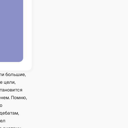
ли большие,
е цели,
становится
енем. Помню,
о
дебатам,
шел