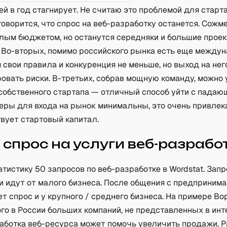
й в год стагнирует. Не считаю это проблемой для старта
говорится, что спрос на веб-разработку останется. Сожм
алым бюджетом, но останутся середняки и большие проек
 Во-вторых, помимо российского рынка есть еще между
 свои правила и конкуренция не меньше, но выход на нег
овать риски. В-третьих, собрав мощную команду, можно 
собственного стартапа — отличный способ уйти с падаю
еры для входа на рынок минимальны, это очень привлека
твует стартовый капитал.
 спрос на услуги веб-разрабо
тистику 50 запросов по веб-разработке в Wordstat. Запр
и идут от малого бизнеса. После общения с предпринима
т спрос и у крупного / среднего бизнеса. На примере Во
го в России больших компаний, не представленных в инт
аботка веб-ресурса может помочь увеличить продажи. Р