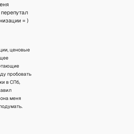
меня
я перепутал
низации = )
ции, ценовые
ющее
ботающие
уду пробовать
и в СПб,
равил
вона меня
 подумать.