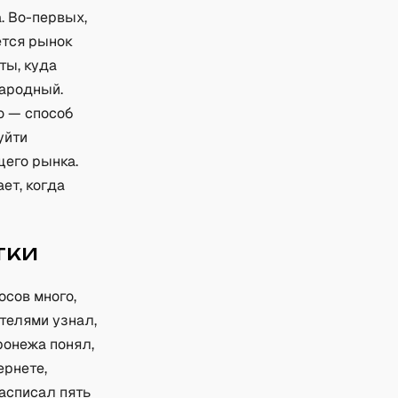
. Во-первых,
ется рынок
ты, куда
народный.
о — способ
уйти
щего рынка.
ет, когда
тки
осов много,
телями узнал,
ронежа понял,
ернете,
асписал пять