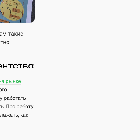
ам такие
ятно
ентства
на рынке
ого
у работать
ть. Про работу
лажать, как