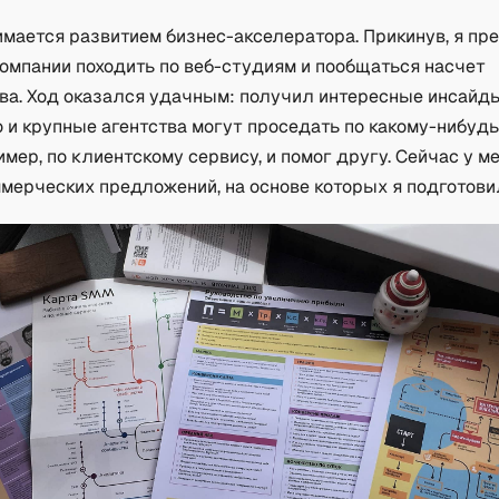
имается развитием бизнес-акселератора. Прикинув, я п
компании походить по веб-студиям и пообщаться насчет
ва. Ход оказался удачным: получил интересные инсайды
о и крупные агентства могут проседать по какому-нибуд
имер, по клиентскому сервису, и помог другу. Сейчас у м
мерческих предложений, на основе которых я подготови