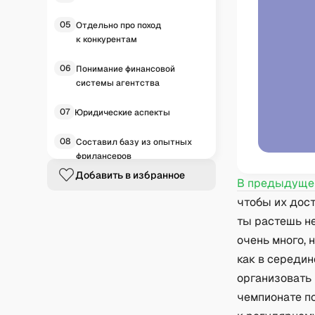
05
Отдельно про поход
к конкурентам
06
Понимание финансовой
системы агентства
07
Юридические аспекты
08
Составил базу из опытных
фрилансеров
Добавить в избранное
В предыдущей
09
Запустил сайт агентства
чтобы их дост
10
Запустил свой блог
ты растешь не
очень много, 
как в середин
организовать 
чемпионате по