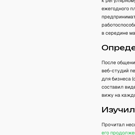
к регулярном
ежегодного пл
предпринимат
работоспособн
в середине ма
Опреде
После общени
веб-студий п
для бизнеса (
составил виде
вижу на каждо
Изучил
Прочитал неск
его продолже