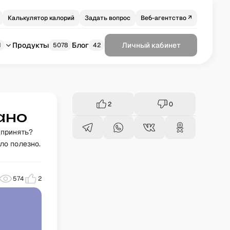
Калькулятор калорий
Задать вопрос
Веб-агентство ↗
Продукты
Блог
Личный кабинет
1
5078
42
2
0
ано
дпринять?
ло полезно.
574
2