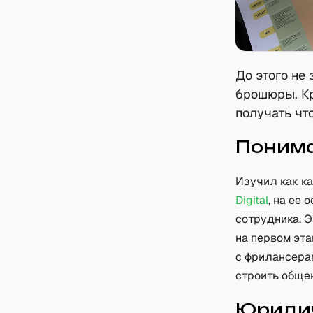
До этого не
брошюры. Кр
получать чт
Понима
Изучил как к
Digital
, на ее
сотрудника. Э
на первом эта
с фрилансерам
строить общен
Юридич