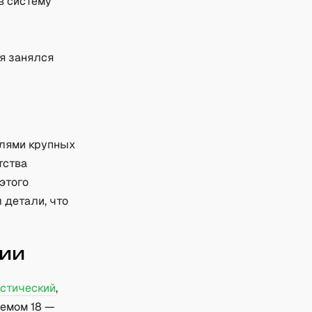
в систему
 я занялся
елями крупных
тства
 этого
 детали, что
сии
стический
,
ъемом 18 —