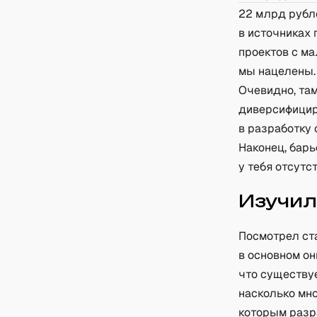
22 млрд рубле
в источниках 
проектов с м
мы нацелены.
Очевидно, там
диверсифицир
в разработку 
Наконец, барь
у тебя отсутс
Изучил
Посмотрел ста
в основном он
что существуе
насколько мно
которым разр