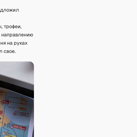
редложил
, трофеи,
ь направлению
еня на руках
л свое.