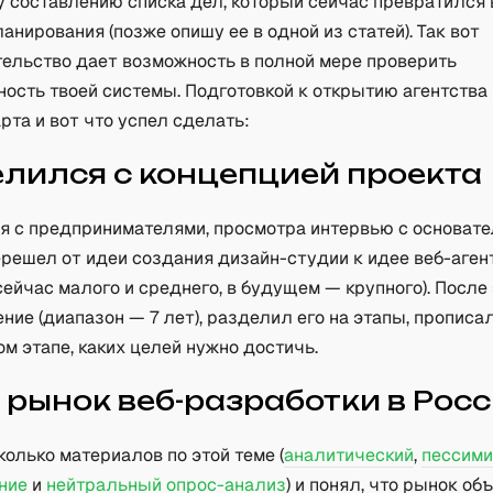
у составлению списка дел, который сейчас превратился 
анирования (позже опишу ее в одной из статей). Так вот
ельство дает возможность в полной мере проверить
ость твоей системы. Подготовкой к открытию агентства
рта и вот что успел сделать:
лился с концепцией проекта
я с предпринимателями, просмотра интервью с основат
ерешел от идеи создания дизайн-студии к идее веб-аген
сейчас малого и среднего, в будущем — крупного). После
ние (диапазон — 7 лет), разделил его на этапы, прописал
м этапе, каких целей нужно достичь.
 рынок веб-разработки в Рос
олько материалов по этой теме (
аналитический
,
пессими
ние
и
нейтральный опрос-анализ
) и понял, что рынок об