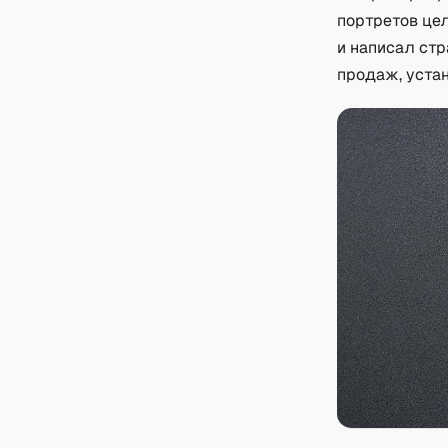
портретов це
и написал ст
продаж, устан