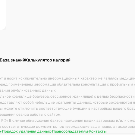
База знаний
Калькулятор калорий
ет и носит исключительно информационный характер, не являясь медици
еред применением информации обязательна консультация с профильным 
вания опубликованных данных.
кальное хранилище браузера, сессионное хранилище) с целью безопасности
представляют собой небольшие фрагменты данных, которые сохраняются 
ы можете отключить соответствующие функции в настройках вашего брау
ершения сеанса работы с сайтом.
К РФ). В случае обнаружения фактов нарушения ваших авторских и/или см
ив соответствующие документы, подтверждающие ваши права, а также сс
е
Порядок удаления данных
Правообладателям
Контакты