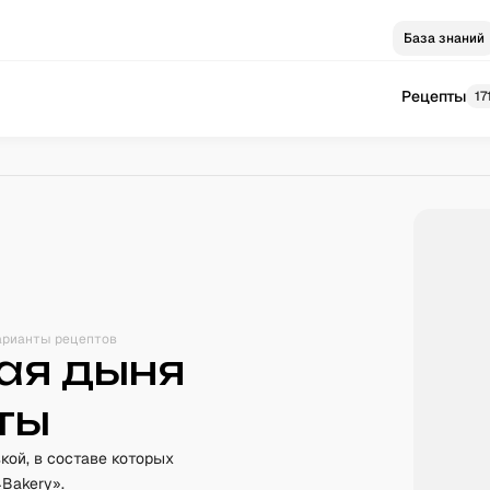
База знаний
Рецепты
17
арианты рецептов
ая дыня
пты
кой, в составе которых
Bakery».