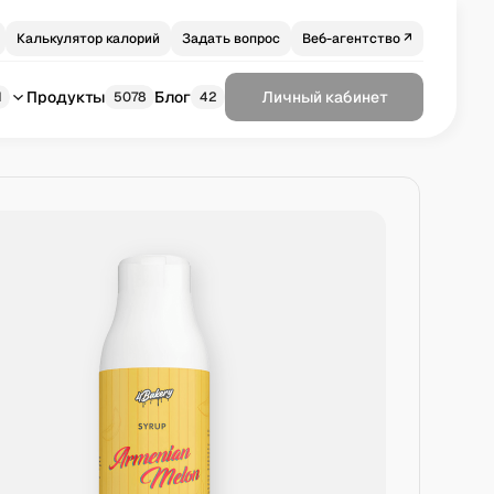
Калькулятор калорий
Задать вопрос
Веб-агентство ↗
Продукты
Блог
Личный кабинет
1
5078
42