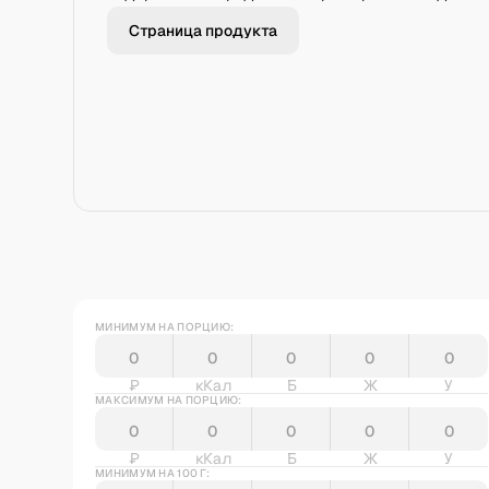
Страница продукта
МИНИМУМ НА ПОРЦИЮ:
₽
кКал
Б
Ж
У
МАКСИМУМ НА ПОРЦИЮ:
₽
кКал
Б
Ж
У
МИНИМУМ НА 100 Г: