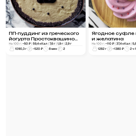
ПП-пуддинг из греческого
Ягодное суфле 
йогурта Простоквашино
и желатина
армянская дыня
На 100 г:
~
50
₽
|
59,4
кКал
|
7,6
г
|
1,9
г
|
2,9
г
На 100 г:
~
110
₽
|
37,4
кКал
|
5,
1090,3
г
~
520
₽
8 мин
2
1282
г
~
1380
₽
2 ч 