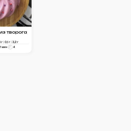
из творога
8
г
|
0,1
г
|
3,2
г
11 мин
4