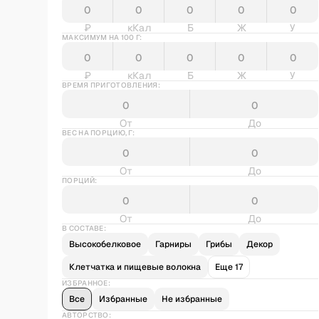
₽
кКал
Б
Ж
У
МАКСИМУМ НА 100 Г:
₽
кКал
Б
Ж
У
ВРЕМЯ ПРИГОТОВЛЕНИЯ:
От
До
ВЕС НА ПОРЦИЮ, Г:
От
До
ПОРЦИЙ:
От
До
В СОСТАВЕ:
Высокобелковое
Гарниры
Грибы
Декор
Клетчатка и пищевые волокна
Еще 17
ИЗБРАННОЕ:
Все
Избранные
Не избранные
АВТОРСТВО: