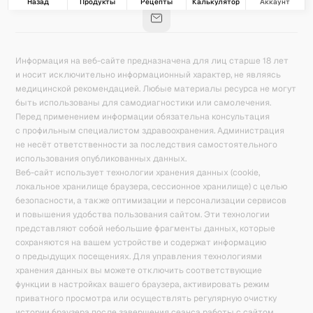
Назад
Продукты
Рецепты
Калькулятор
Аккаунт
Информация на веб-сайте предназначена для лиц старше 18 лет
и носит исключительно информационный характер, не являясь
медицинской рекомендацией. Любые материалы ресурса не могут
быть использованы для самодиагностики или самолечения.
Перед применением информации обязательна консультация
с профильным специалистом здравоохранения. Администрация
не несёт ответственности за последствия самостоятельного
использования опубликованных данных.
Веб-сайт использует технологии хранения данных (cookie,
локальное хранилище браузера, сессионное хранилище) с целью
безопасности, а также оптимизации и персонализации сервисов
и повышения удобства пользования сайтом. Эти технологии
представляют собой небольшие фрагменты данных, которые
сохраняются на вашем устройстве и содержат информацию
о предыдущих посещениях. Для управления технологиями
хранения данных вы можете отключить соответствующие
функции в настройках вашего браузера, активировать режим
приватного просмотра или осуществлять регулярную очистку
истории браузера после завершения сеанса работы с сайтом.