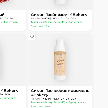
ый
Сироп Грейпфрут 4Bakery
,5
г
|
0
г
|
60
г
На 100 г:
~
440
₽
|
1
кКал
|
0
г
|
0
г
|
0,3
г
)
Где купить
Топпинги
4Bakery
Виды (
46
)
Где купить
В составе (
11
)
 4Bakery
Сироп Греческая карамель
0
г
|
0,3
г
4Bakery
Где купить
На 100 г:
~
440
₽
|
1
кКал
|
0
г
|
0
г
|
0,3
г
Топпинги
4Bakery
Виды (
46
)
Где купить
В составе (
10
)