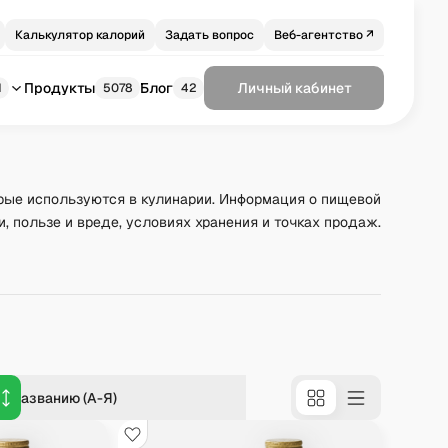
Калькулятор калорий
Задать вопрос
Веб-агентство ↗
Продукты
Блог
Личный кабинет
1
5078
42
рые используются в кулинарии. Информация о пищевой
и, пользе и вреде, условиях хранения и точках продаж.
о названию (А-Я)