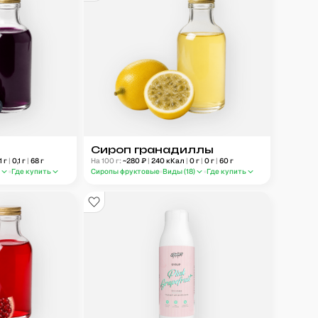
Сироп гранадиллы
1
г
|
0,1
г
|
68
г
На 100 г:
~
280
₽
|
240
кКал
|
0
г
|
0
г
|
60
г
)
Где купить
Сиропы фруктовые
Виды (
18
)
Где купить