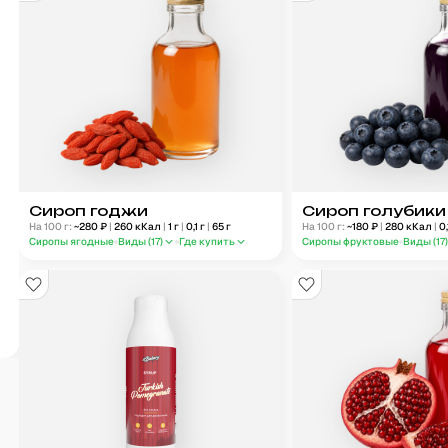
Сироп годжи
Сироп голубики
На 100 г:
~
280
₽
|
260
кКал
|
1
г
|
0,1
г
|
65
г
На 100 г:
~
180
₽
|
280
кКал
|
0,
Сиропы ягодные
Виды (
17
)
Где купить
Сиропы фруктовые
Виды (
17