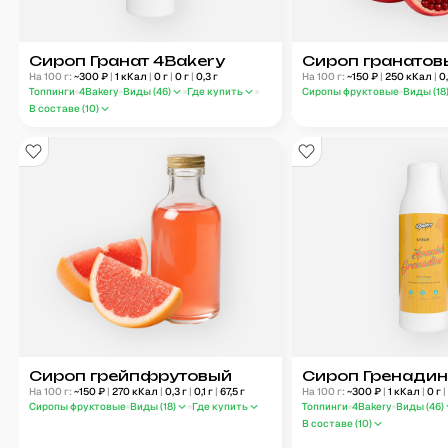
Сироп Гранат 4Bakery
Сироп гранатов
На 100 г:
~
300
₽
|
1
кКал
|
0
г
|
0
г
|
0,3
г
На 100 г:
~
150
₽
|
250
кКал
|
0
Топпинги
4Bakery
Виды (
46
)
Где купить
Сиропы фруктовые
Виды (
18
В составе (
10
)
Сироп грейпфрутовый
Сироп Гренадин
На 100 г:
~
150
₽
|
270
кКал
|
0,3
г
|
0,1
г
|
67,5
г
На 100 г:
~
300
₽
|
1
кКал
|
0
г
|
Сиропы фруктовые
Виды (
18
)
Где купить
Топпинги
4Bakery
Виды (
46
)
В составе (
10
)