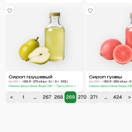
Сироп грушевый
Сироп гуавы
На 100 г:
~
150
₽
|
270
кКал
|
0
г
|
0
г
|
67,5
г
На 100 г:
~
150
₽
|
250
кКал
|
0
Сиропы фруктовые
Виды (
18
)
Где купить
Сиропы фруктовые
Виды (
19
<
1
…
267
268
269
270
271
…
424
>