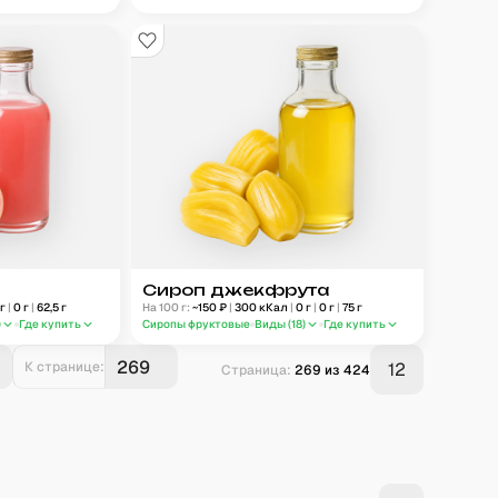
Сироп джекфрута
г
|
0
г
|
62,5
г
На 100 г:
~
150
₽
|
300
кКал
|
0
г
|
0
г
|
75
г
)
Где купить
Сиропы фруктовые
Виды (
18
)
Где купить
К странице:
12
Страница:
269
из
424