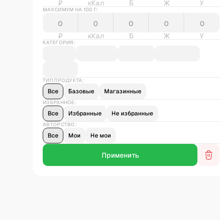
₽
кКал
Б
Ж
У
МАКСИМУМ НА 100 Г:
₽
кКал
Б
Ж
У
КАТЕГОРИЯ:
ТИП ПРОДУКТА:
Все
Базовые
Магазинные
ИЗБРАННОЕ:
Все
Избранные
Не избранные
АВТОРСТВО:
Все
Мои
Не мои