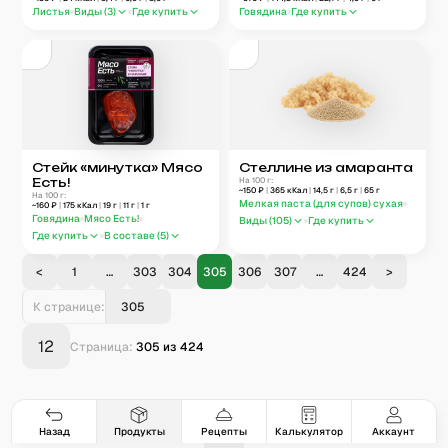
Листья
Виды (
3
)
Где купить
Говядина
Где купить
Стейк «минутка» Мясо
Стеллине из амаранта
Есть!
На 100 г:
~
150
₽
|
365
кКал
|
14,5
г
|
6,5
г
|
65
г
На 100 г:
Мелкая паста (для супов) сухая
~
160
₽
|
175
кКал
|
19
г
|
11
г
|
1
г
Говядина
Мясо Есть!
Виды (
105
)
Где купить
Где купить
В составе (
5
)
<
1
…
303
304
305
306
307
…
424
>
К странице:
12
Страница:
305
из
424
Гастро-сеты
Рецепты
Продукты
Блог
8
171
5078
42
База знаний
Калькулятор калорий
Назад
Продукты
Рецепты
Калькулятор
Аккаунт