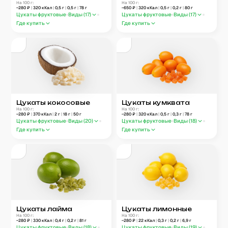
На 100 г:
На 100 г:
~
280
₽
|
320
кКал
|
0,5
г
|
0,5
г
|
78
г
~
650
₽
|
320
кКал
|
0,5
г
|
0,2
г
|
80
г
Цукаты фруктовые
Виды (
17
)
Цукаты фруктовые
Виды (
17
)
Где купить
Где купить
Цукаты кокосовые
Цукаты кумквата
На 100 г:
На 100 г:
~
280
₽
|
370
кКал
|
2
г
|
18
г
|
50
г
~
280
₽
|
320
кКал
|
0,5
г
|
0,3
г
|
78
г
Цукаты фруктовые
Виды (
20
)
Цукаты фруктовые
Виды (
18
)
Где купить
Где купить
Цукаты лайма
Цукаты лимонные
На 100 г:
На 100 г:
~
280
₽
|
330
кКал
|
0,4
г
|
0,2
г
|
81
г
~
280
₽
|
22
кКал
|
0,3
г
|
0,2
г
|
6,9
г
Цукаты фруктовые
Виды (
18
)
Цукаты фруктовые
Виды (
19
)