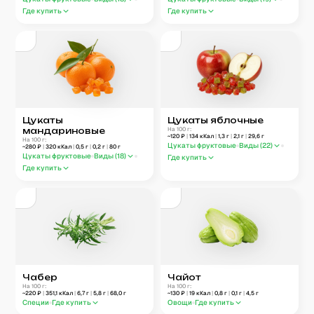
Где купить
Где купить
Цукаты
Цукаты яблочные
мандариновые
На 100 г:
~
120
₽
|
134
кКал
|
1,3
г
|
2,1
г
|
29,6
г
На 100 г:
Цукаты фруктовые
Виды (
22
)
~
280
₽
|
320
кКал
|
0,5
г
|
0,2
г
|
80
г
Цукаты фруктовые
Виды (
18
)
Где купить
Где купить
Чабер
Чайот
На 100 г:
На 100 г:
~
220
₽
|
351,1
кКал
|
6,7
г
|
5,8
г
|
68,0
г
~
130
₽
|
19
кКал
|
0,8
г
|
0,1
г
|
4,5
г
Специи
Где купить
Овощи
Где купить