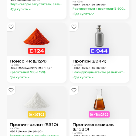
~
45
₽
|
0
кКал
|
0
г
|
0
г
|
0
г
На 100 г:
Эмульгаторы, загустители, стабилизаторы (E400–E499)
~
150
₽
|
0
кКал
|
0
г
|
0
г
|
0
г
Растворители и носители (E1500–E1599)
Где купить
Где купить
Понсо 4R (E124)
Пропан (E944)
На 100 г:
На 100 г:
~
125
₽
|
157
кКал
|
12,7
г
|
11,5
г
|
0,7
г
~
150
₽
|
0
кКал
|
0
г
|
0
г
|
0
г
Красители (E100–E199)
Глазирующие агенты, размягчители, ул
Где купить
Где купить
Пропилгаллат (E310)
Пропиленгликоль
На 100 г:
(E1520)
~
150
₽
|
0
кКал
|
0
г
|
0
г
|
0
г
На 100 г:
Антиоксиданты и стабилизаторы (E300–E399)