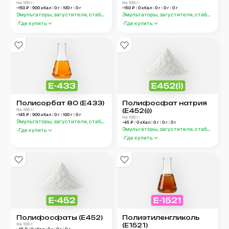
На 100 г:
На 100 г:
~
150
₽
|
900
кКал
|
0
г
|
100
г
|
0
г
~
150
₽
|
0
кКал
|
0
г
|
0
г
|
0
г
Эмульгаторы, загустители, стабилизаторы (E400–E499)
Эмульгаторы, загустители, стабилизато
Где купить
Где купить
Полисорбат 80 (E433)
Полифосфат натрия
На 100 г:
(E452(i))
~
145
₽
|
900
кКал
|
0
г
|
100
г
|
0
г
На 100 г:
Эмульгаторы, загустители, стабилизаторы (E400–E499)
~
45
₽
|
0
кКал
|
0
г
|
0
г
|
0
г
Эмульгаторы, загустители, стабилизато
Где купить
Где купить
Полифосфаты (E452)
Полиэтиленгликоль
На 100 г:
(E1521)