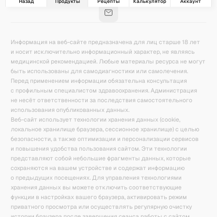
Назад
Продукты
Рецепты
Калькулятор
Аккаунт
Информация на веб-сайте предназначена для лиц старше 18 лет
и носит исключительно информационный характер, не являясь
медицинской рекомендацией. Любые материалы ресурса не могут
быть использованы для самодиагностики или самолечения.
Перед применением информации обязательна консультация
с профильным специалистом здравоохранения. Администрация
не несёт ответственности за последствия самостоятельного
использования опубликованных данных.
Веб-сайт использует технологии хранения данных (cookie,
локальное хранилище браузера, сессионное хранилище) с целью
безопасности, а также оптимизации и персонализации сервисов
и повышения удобства пользования сайтом. Эти технологии
представляют собой небольшие фрагменты данных, которые
сохраняются на вашем устройстве и содержат информацию
о предыдущих посещениях. Для управления технологиями
хранения данных вы можете отключить соответствующие
функции в настройках вашего браузера, активировать режим
приватного просмотра или осуществлять регулярную очистку
истории браузера после завершения сеанса работы с сайтом.