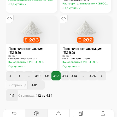
~
150
₽
|
0
кКал
|
0
г
|
0
г
|
0
г
Растворители и носители (E1500–E1599)
Где купить
Где купить
Пропионат калия
Пропионат кальция
(E283)
(E282)
На 100 г:
На 100 г:
~
150
₽
|
0
кКал
|
0
г
|
0
г
|
0
г
~
25
₽
|
0
кКал
|
0
г
|
0
г
|
0
г
Консерванты (E200–E299)
Консерванты (E200–E299)
Где купить
Где купить
<
1
…
410
411
412
413
414
…
424
>
К странице:
12
Страница:
412
из
424
Гастро-сеты
Рецепты
Продукты
Блог
8
171
5078
42
База знаний
Калькулятор калорий