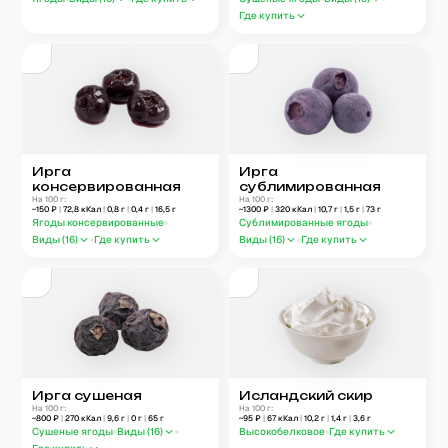
Где купить
Ирга
Ирга
консервированная
сублимированная
На 100 г:
На 100 г:
~
150
₽
|
72,8
кКал
|
0,8
г
|
0,4
г
|
16,5
г
~
1300
₽
|
320
кКал
|
10,7
г
|
1,5
г
|
73
г
Ягоды консервированные
Сублимированные ягоды
Виды (
16
)
Где купить
Виды (
16
)
Где купить
Ирга сушеная
Исландский скир
На 100 г:
На 100 г:
~
800
₽
|
270
кКал
|
9,6
г
|
0
г
|
65
г
~
95
₽
|
67
кКал
|
10,2
г
|
1,4
г
|
3,6
г
Сушеные ягоды
Виды (
16
)
Высокобелковое
Где купить