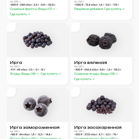
На 100 г:
На 100 г:
~
600
₽
|
249
кКал
|
3,3
г
|
0,9
г
|
62,8
г
~
1390
₽
|
72,4
кКал
|
1,4
г
|
0,2
г
|
17,5
г
Сушеные фрукты
Виды (
17
)
Пищевые добавки
Где купить
Где купить
Ирга
Ирга вяленая
На 100 г:
На 100 г:
~
5
₽
|
45
кКал
|
1,5
г
|
0
г
|
12
г
~
300
₽
|
242,4
кКал
|
6,8
г
|
1,2
г
|
55,3
г
Ягоды
Виды (
16
)
Где купить
Сушеные ягоды
Виды (
16
)
Где купить
Ирга замороженная
Ирга засахаренная
На 100 г:
На 100 г:
~
180
₽
|
64
кКал
|
1,5
г
|
0,3
г
|
14,6
г
~
350
₽
|
317,5
кКал
|
4,7
г
|
0,3
г
|
75
г
Ягоды
Виды (
16
)
Где купить
Сушеные ягоды
Виды (
16
)