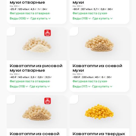
муки отварные
муки
На 100 г:
На 100 г:
~
25
₽
|
120
кКал
|
4,5
г
|
1
г
|
24
г
~
90
₽
|
357
кКал
|
5,7
г
|
0,8
г
|
80
г
Фигурная паста отварная
Фигурная паста сухая
Виды (
106
)
Где купить
Виды (
119
)
Где купить
Каватаппи из рисовой
Каватаппи из соевой
муки отварные
муки
На 100 г:
На 100 г:
~
40
₽
|
143
кКал
|
2,6
г
|
0,8
г
|
31,5
г
~
100
₽
|
330
кКал
|
40
г
|
6
г
|
30
г
Фигурная паста отварная
Фигурная паста сухая
Виды (
119
)
Где купить
Виды (
117
)
Где купить
Каватаппи из соевой
Каватаппи из твердых