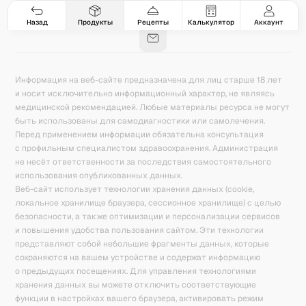
Гастро-сеты
Рецепты
Продукты
Блог
8
171
5078
42
База знаний
Калькулятор калорий
Назад
Продукты
Рецепты
Калькулятор
Аккаунт
Информация на веб-сайте предназначена для лиц старше 18 лет
и носит исключительно информационный характер, не являясь
медицинской рекомендацией. Любые материалы ресурса не могут
быть использованы для самодиагностики или самолечения.
Перед применением информации обязательна консультация
с профильным специалистом здравоохранения. Администрация
не несёт ответственности за последствия самостоятельного
использования опубликованных данных.
Веб-сайт использует технологии хранения данных (cookie,
локальное хранилище браузера, сессионное хранилище) с целью
безопасности, а также оптимизации и персонализации сервисов
и повышения удобства пользования сайтом. Эти технологии
представляют собой небольшие фрагменты данных, которые
сохраняются на вашем устройстве и содержат информацию
о предыдущих посещениях. Для управления технологиями
хранения данных вы можете отключить соответствующие
функции в настройках вашего браузера, активировать режим