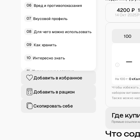
06
Вред и противопоказания
4200
₽
14 Окт 2025
Р
07
Вкусовой профиль
08
Для чего можно использовать
09
Как хранить
10
Интересно знать
—
11
Историческая справка
Добавить в избранное
На 100 г:
0
кКа
12
Частые вопросы
Чтобы избежать 
Добавить в рацион
набором витамин
Также можно нас
Скопировать себе
Где куп
Прямые ссылки на
Что со