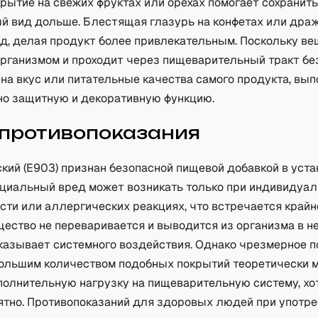
рытие на свежих фруктах или орехах помогает сохранить
ый вид дольше. Блестящая глазурь на конфетах или дра
ид, делая продукт более привлекательным. Поскольку ве
организмом и проходит через пищеварительный тракт бе
 на вкус или питательные качества самого продукта, вы
о защитную и декоративную функцию.
 противопоказания
ский (Е903) признан безопасной пищевой добавкой в уст
нциальный вред может возникать только при индивидуа
ти или аллергических реакциях, что встречается крайн
щество не переваривается и выводится из организма в 
оказывает системного воздействия. Однако чрезмерное 
большим количеством подобных покрытий теоретически 
полнительную нагрузку на пищеварительную систему, хот
ятно. Противопоказаний для здоровых людей при употр