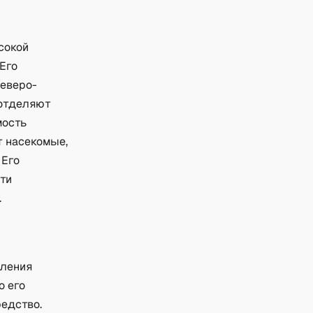
сокой
Его
северо-
 отделяют
мость
т насекомые,
 Его
сти
.
вления
о его
редство.