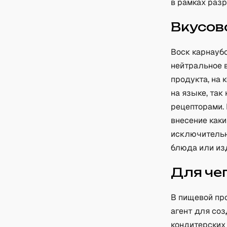
в рамках раз
Вкусов
Воск карнаубс
нейтральное 
продукта, на 
на языке, так
рецепторами. 
внесение каки
исключительн
блюда или из
Для че
В пищевой пр
агент для соз
кондитерских