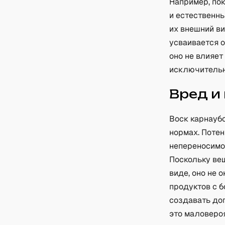
Например, пок
и естественн
их внешний в
усваивается 
оно не влияет
исключительн
Вред и
Воск карнауб
нормах. Поте
непереносимос
Поскольку ве
виде, оно не 
продуктов с 
создавать до
это маловеро