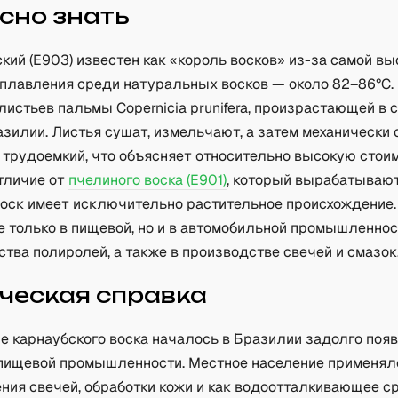
сно знать
кий (Е903) известен как «король восков» из-за самой вы
плавления среди натуральных восков — около 82–86°C. 
истьев пальмы Copernicia prunifera, произрастающей в 
азилии. Листья сушат, измельчают, а затем механически
с трудоемкий, что объясняет относительно высокую стои
отличие от
пчелиного воска (E901)
, который вырабатываю
воск имеет исключительно растительное происхождение.
е только в пищевой, но и в автомобильной промышленно
тва полиролей, а также в производстве свечей и смазок
ческая справка
е карнаубского воска началось в Бразилии задолго поя
пищевой промышленности. Местное население применял
ния свечей, обработки кожи и как водоотталкивающее с