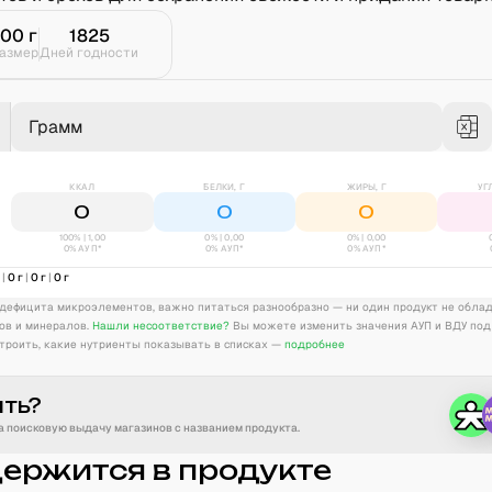
100
г
1825
азмер
Дней годности
Грамм
ККАЛ
БЕЛКИ, Г
ЖИРЫ, Г
УГ
0
0
0
100% | 1,00
0
% |
0,00
0
% |
0,00
0% АУП*
0% АУП*
0% АУП*
л
|
0
г
|
0
г
|
0
г
дефицита микроэлементов, важно питаться разнообразно — ни один продукт не обла
ов и минералов.
Нашли несоответствие?
Вы можете изменить значения АУП и ВДУ под
троить, какие нутриенты показывать в списках —
подробнее
ить?
 поисковую выдачу магазинов с названием продукта.
держится в продукте