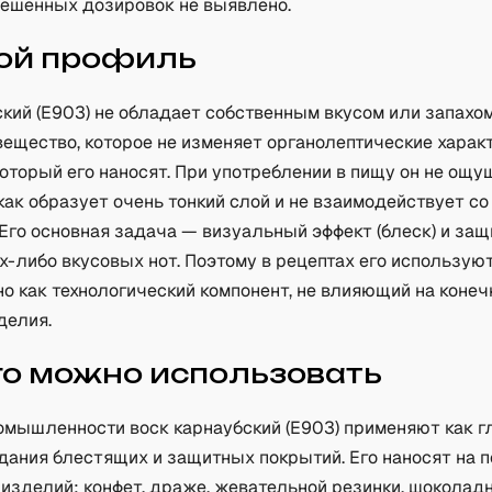
решенных дозировок не выявлено.
ой профиль
кий (Е903) не обладает собственным вкусом или запахом
вещество, которое не изменяет органолептические харак
который его наносят. При употреблении в пищу он не ощ
 как образует очень тонкий слой и не взаимодействует с
Его основная задача — визуальный эффект (блеск) и защи
х-либо вкусовых нот. Поэтому в рецептах его использую
о как технологический компонент, не влияющий на конеч
делия.
го можно использовать
омышленности воск карнаубский (Е903) применяют как 
дания блестящих и защитных покрытий. Его наносят на 
 изделий: конфет, драже, жевательной резинки, шоколад