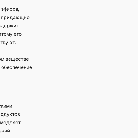
 эфиров,
, придающие
содержит
этому его
ствуют.
ом веществе
е обеспечение
скими
родуктов
замедляет
ений.