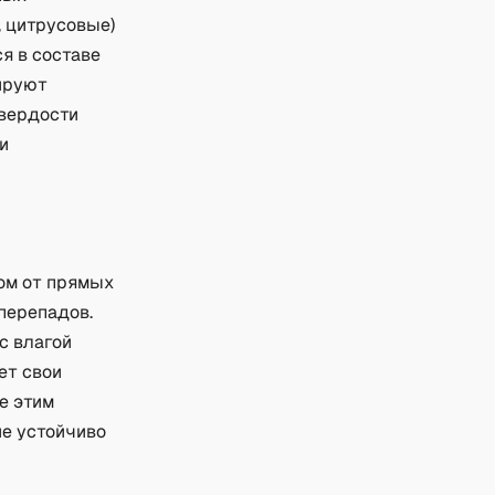
, цитрусовые)
ся в составе
нируют
твердости
и
ном от прямых
перепадов.
с влагой
ет свои
е этим
ие устойчиво