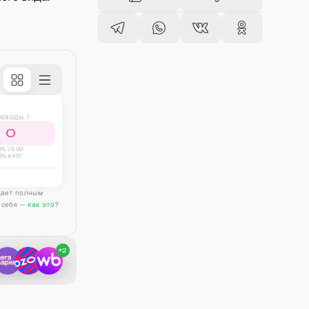
ЛЕВОДЫ, Г
0
0
% |
0,00
0% АУП*
дает полным
 себя —
как это?
+
2