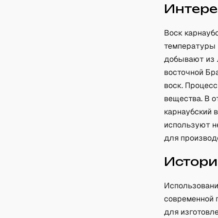
Интере
Воск карнаубс
температуры 
добывают из л
восточной Бр
воск. Процес
вещества. В 
карнаубский 
используют н
для производс
Истори
Использовани
современной 
для изготовле