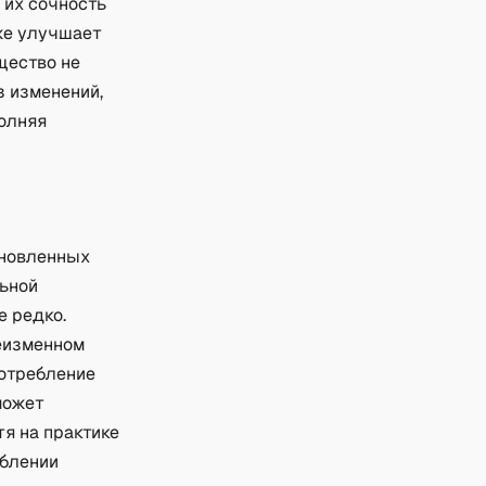
 их сочность
же улучшает
щество не
з изменений,
полняя
ановленных
льной
е редко.
неизменном
потребление
может
я на практике
еблении