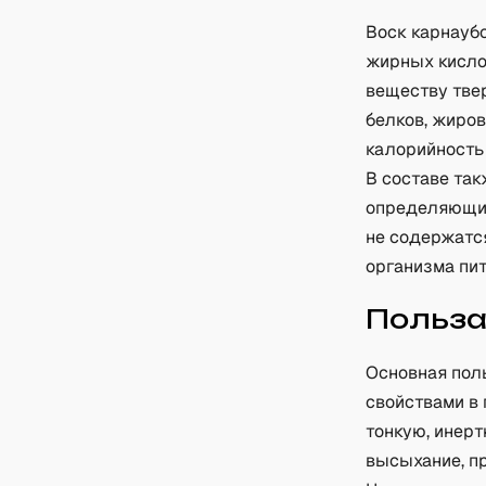
Воск карнауб
жирных кисло
веществу тве
белков, жиров
калорийность 
В составе та
определяющие
не содержатся
организма пи
Польз
Основная поль
свойствами в
тонкую, инерт
высыхание, п