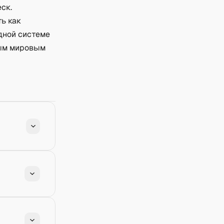
ск.
ть как
дной системе
ным мировым