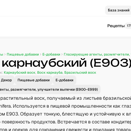
База знаний
Рецепты
17
ты
Пищевые добавки
E-добавки
Глазирующие агенты, размягчители,
 карнаубский (Е903
к:
Карнаубский воск
,
Воск карнауба
,
Бразильский воск
Декор
Пищевые добавки
E-добавки
енты, размягчители, улучшители выпечки (E900–E999)
растительный воск, получаемый из листьев бразильск
unifera. Используется в пищевой промышленности как г
ом E903. Образует тонкую, блестящую и устойчивую к вл
оверхность продуктов. Встречается в составе кондите
тов и орехов для сохранения свежести и придания товарн