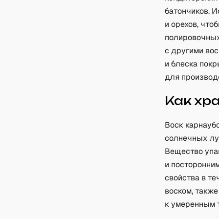
батончиков. И
и орехов, что
полировочных
с другими вос
и блеска покр
для производ
Как хр
Воск карнаубс
солнечных лу
Вещество упа
и посторонни
свойства в те
воском, также
к умеренным 