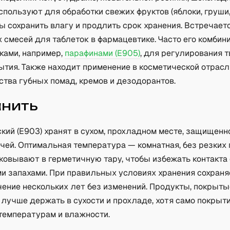
спользуют для обработки свежих фруктов (яблоки, груши
бы сохранить влагу и продлить срок хранения. Встречает
 смесей для таблеток в фармацевтике. Часто его комби
ками, например,
парафинами (E905)
, для регулирования 
ытия. Также находит применение в косметической отрасл
ства губных помад, кремов и дезодорантов.
анить
кий (Е903) хранят в сухом, прохладном месте, защищен
чей. Оптимальная температура — комнатная, без резких 
ковывают в герметичную тару, чтобы избежать контакта 
ми запахами. При правильных условиях хранения сохраня
чение нескольких лет без изменений. Продукты, покрыты
 лучше держать в сухости и прохладе, хотя само покрыт
температурам и влажности.