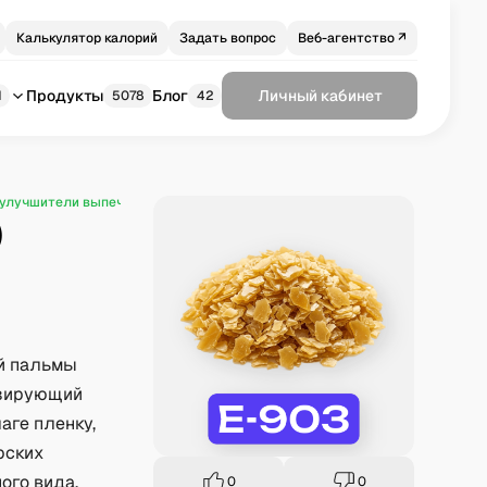
Калькулятор калорий
Задать вопрос
Веб-агентство ↗
Продукты
Блог
Личный кабинет
1
5078
42
 улучшители выпечки (E900–E999)
Воск карнаубский (Е903)
)
ой пальмы
лазирующий
аге пленку,
рских
ого вида.
0
0