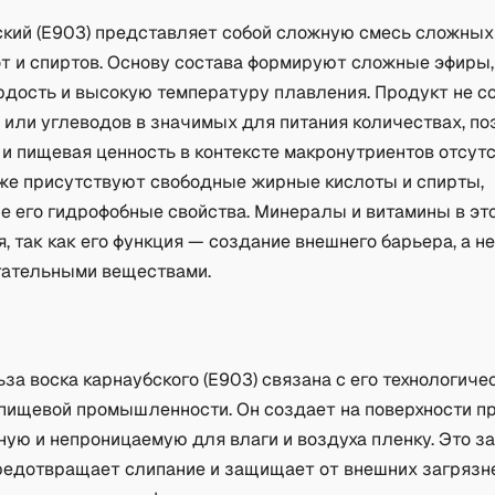
ский (Е903) представляет собой сложную смесь сложных
т и спиртов. Основу состава формируют сложные эфиры
рдость и высокую температуру плавления. Продукт не 
 или углеводов в значимых для питания количествах, по
и пищевая ценность в контексте макронутриентов отсут
кже присутствуют свободные жирные кислоты и спирты,
 его гидрофобные свойства. Минералы и витамины в эт
, так как его функция — создание внешнего барьера, а н
тательными веществами.
а
за воска карнаубского (Е903) связана с его технологиче
 пищевой промышленности. Он создает на поверхности п
ную и непроницаемую для влаги и воздуха пленку. Это 
редотвращает слипание и защищает от внешних загрязн