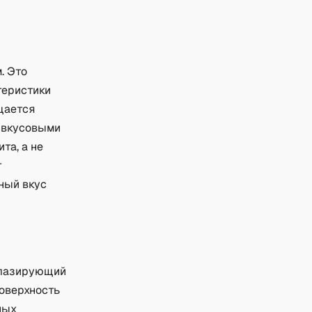
. Это
теристики
ущается
о вкусовыми
та, а не
т
ный вкус
глазирующий
поверхность
ных