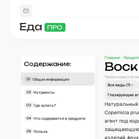
Главная
Продук
Воск
Содержание:
Также известно ка
01
Общая информация
Все виды (
7
)
02
Нутриенты
Глазирующие аг
Натуральный 
03
Где купить?
Copernicia pr
04
Что содержится в продукте
агент под код
защищающую п
05
Польза
изделий, фрук