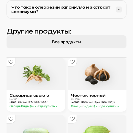
Что такое олеорезин капсикума и экстракт
капсикума?
Другие продукты:
Все продукты
Сахарная свекла
Чеснок черный
На 100 г:
На 100 г:
~
40
₽
|
43
кКал
|
1,7
г
|
0,3
г
|
8,8
г
~
450
₽
|
148,9
кКал
|
6,4
г
|
0,5
г
|
33,1
г
Овощи
Виды (
4
)
Где купить
Овощи
Виды (
5
)
Где купить