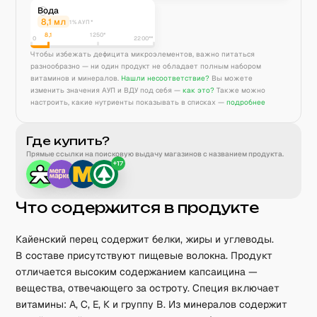
Вода
8,1
мл
1% АУП*
8,1
1250
*
0
2200**
Чтобы избежать дефицита микроэлементов, важно питаться
разнообразно — ни один продукт не обладает полным набором
витаминов и минералов.
Нашли несоответствие?
Вы можете
изменить значения АУП и ВДУ под себя —
как это?
Также можно
настроить, какие нутриенты показывать в списках —
подробнее
Где купить?
Прямые ссылки на поисковую выдачу магазинов с названием продукта.
+
17
Что содержится в продукте
Кайенский перец содержит белки, жиры и углеводы.
В составе присутствуют пищевые волокна. Продукт
отличается высоким содержанием капсаицина —
вещества, отвечающего за остроту. Специя включает
витамины: А, С, Е, К и группу В. Из минералов содержит