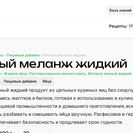
База знаний
Рецепты
17
ты
Пищевые добавки
Яичный меланж жидкий
ый меланж жидкий
к:
Жидкое яйцо
,
Пастеризованная яичная смесь
,
Меланж яичный жидкий
Пищевые добавки
Яйца
ный жидкий продукт из цельных куриных яиц без скорлу
есь желтков и белков, готовая к использованию в кулин
ищевой промышленности и домашнего приготовления, и
ь разбивать и смешивать яйца вручную. Расфасовка в г
печивает безопасность и продлевает срок годности.