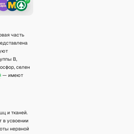
+
17
овая часть
редставлена
вуют
уппы B,
осфор, селен
й
— имеют
ц и тканей.
т в усвоении
боты нервной