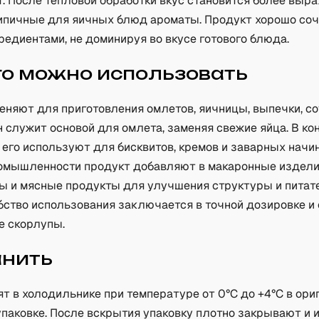
т. После тепловой обработки вкус становится более выр
ипичные для яичных блюд ароматы. Продукт хорошо соч
редиентами, не доминируя во вкусе готового блюда.
го можно использовать
еняют для приготовления омлетов, яичницы, выпечки, с
н служит основой для омлета, заменяя свежие яйца. В к
его используют для бисквитов, кремов и заварных начин
омышленности продукт добавляют в макаронные издели
ы и мясные продукты для улучшения структуры и питат
бство использования заключается в точной дозировке и
е скорлупы.
анить
т в холодильнике при температуре от 0°C до +4°C в ор
упаковке. После вскрытия упаковку плотно закрывают и