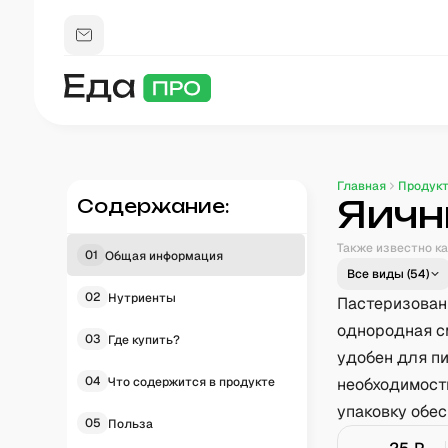
Главная
Продук
Яичн
Содержание:
Также известно ка
01
Общая информация
Все виды (
54
)
02
Нутриенты
Пастеризован
однородная см
03
Где купить?
удобен для п
04
Что содержится в продукте
необходимост
упаковку обес
05
Польза