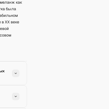
 меланж как
тка была
табильном
 в XX веке
щевой
ссовом
ых