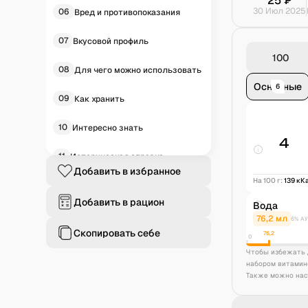
25
₽
30 Июл 2025
06
Вред и противопоказания
07
Вкусовой профиль
08
Для чего можно использовать
Основные
6
09
Как хранить
10
Интересно знать
4
11
Историческая справка
Добавить в избранное
На 100 г:
139
кК
12
Частые вопросы
Добавить в рацион
Вода
76,2
мл
6% АУ
Скопировать себе
76,2
0
Чтобы избежать 
набором витамин
Также можно нас