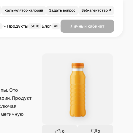
Калькулятор калорий
Задать вопрос
Веб-агентство ↗
Продукты
Блог
Личный кабинет
1
5078
42
пы. Это
арии. Продукт
сключая
ерметичную
0
0