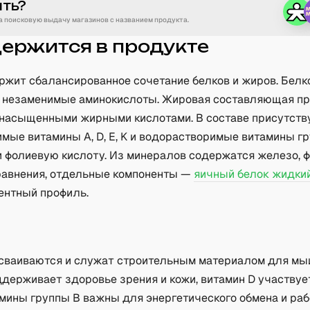
ить?
 поисковую выдачу магазинов с названием продукта.
держится в продукте
ржит сбалансированное сочетание белков и жиров. Белк
 незаменимые аминокислоты. Жировая составляющая п
енасыщенными жирными кислотами. В составе присутст
мые витамины A, D, E, K и водорастворимые витамины гр
и фолиевую кислоту. Из минералов содержатся железо, ф
сравнения, отдельные компоненты —
яичный белок жидки
ентный профиль.
а
усваиваются и служат строительным материалом для мыш
держивает здоровье зрения и кожи, витамин D участвуе
амины группы B важны для энергетического обмена и ра