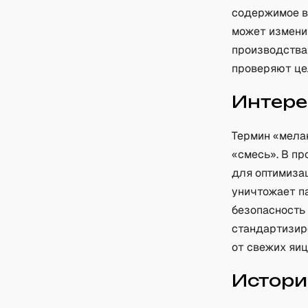
содержимое в 
может измени
производства
проверяют цел
Интере
Термин «мела
«смесь». В п
для оптимиза
уничтожает п
безопасность
стандартизиро
от свежих яиц
Истори