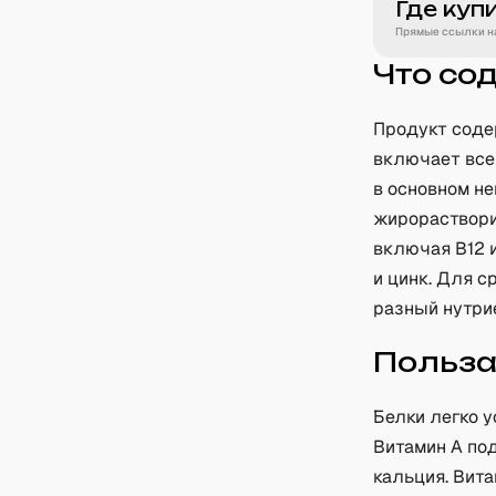
Где куп
Прямые ссылки на
Что со
Продукт соде
включает все
в основном н
жирораствори
включая B12 
и цинк. Для 
разный нутри
Польз
Белки легко 
Витамин A под
кальция. Вит