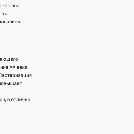
 как оно
аты
зованием
чающего
ине XX века
 Пастеризация
 повышает
н, в отличие