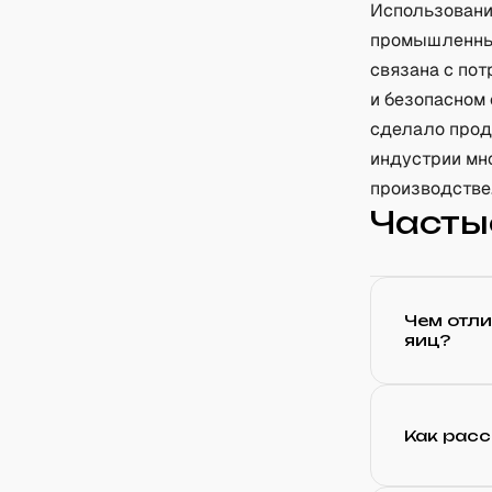
Использовани
промышленный
связана с по
и безопасном 
сделало проду
индустрии мно
производстве
Часты
Чем отл
яиц?
Как расс