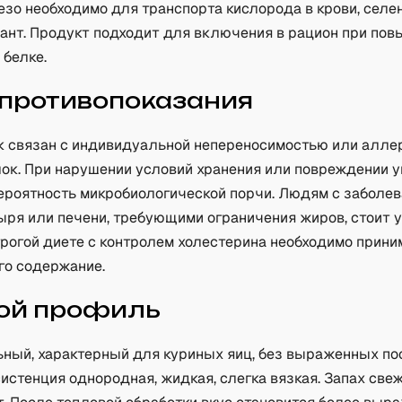
езо необходимо для транспорта кислорода в крови, селе
дант. Продукт подходит для включения в рацион при по
 белке.
 противопоказания
к связан с индивидуальной непереносимостью или алле
лок. При нарушении условий хранения или повреждении у
ероятность микробиологической порчи. Людям с заболе
ыря или печени, требующими ограничения жиров, стоит 
трогой диете с контролем холестерина необходимо прини
го содержание.
ой профиль
ьный, характерный для куриных яиц, без выраженных по
систенция однородная, жидкая, слегка вязкая. Запах свеж