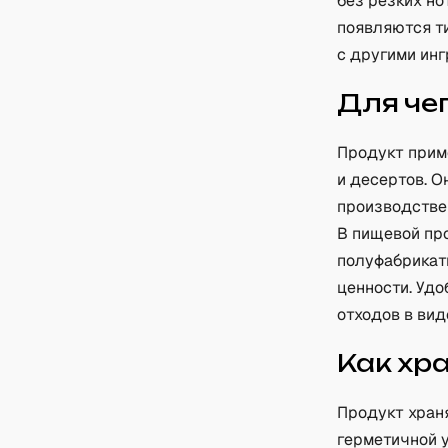
без резких но
появляются т
с другими инг
Для че
Продукт прим
и десертов. О
производстве 
В пищевой пр
полуфабрикат
ценности. Удо
отходов в вид
Как хр
Продукт храня
герметичной 