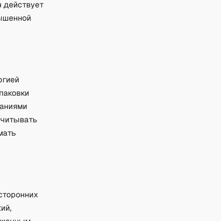
н действует
вышенной
ргией
паковки
ваниями
учитывать
мать
сторонних
ий,