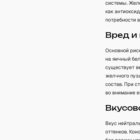
системы. Жел
как антиокси
потребности в
Вред и
Основной рис
на яичный бе
существует в
желчного пуз
состав. При с
во внимание е
Вкусов
Вкус нейтрал
оттенков. Кон