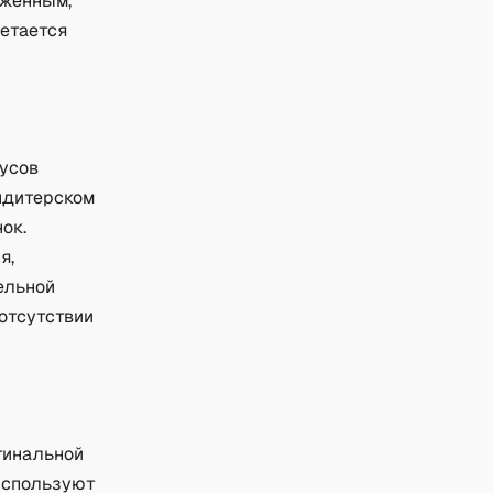
аженным,
етается
оусов
ондитерском
ок.
я,
ельной
 отсутствии
игинальной
 используют