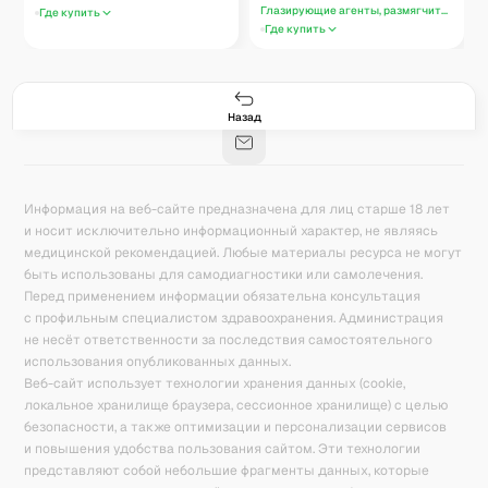
Глазирующие агенты, размягчители, ул
Где купить
Где купить
Гастро-сеты
Рецепты
Продукты
Блог
8
171
5078
42
База знаний
Калькулятор калорий
Назад
Информация на веб-сайте предназначена для лиц старше 18 лет
и носит исключительно информационный характер, не являясь
медицинской рекомендацией. Любые материалы ресурса не могут
быть использованы для самодиагностики или самолечения.
Перед применением информации обязательна консультация
с профильным специалистом здравоохранения. Администрация
не несёт ответственности за последствия самостоятельного
использования опубликованных данных.
Веб-сайт использует технологии хранения данных (cookie,
локальное хранилище браузера, сессионное хранилище) с целью
безопасности, а также оптимизации и персонализации сервисов
и повышения удобства пользования сайтом. Эти технологии
представляют собой небольшие фрагменты данных, которые