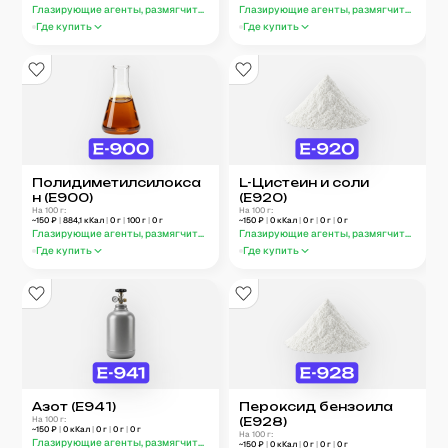
(E905e)
Глазирующие агенты, размягчители, улучшители выпечки (E900–E999)
Глазирующие агенты, размягчители, ул
Где купить
Где купить
Полидиметилсилокса
L-Цистеин и соли
н (E900)
(E920)
На 100 г:
На 100 г:
~
150
₽
|
884,1
кКал
|
0
г
|
100
г
|
0
г
~
150
₽
|
0
кКал
|
0
г
|
0
г
|
0
г
Глазирующие агенты, размягчители, улучшители выпечки (E900–E999)
Глазирующие агенты, размягчители, ул
Где купить
Где купить
Азот (E941)
Пероксид бензоила
На 100 г:
(E928)
~
150
₽
|
0
кКал
|
0
г
|
0
г
|
0
г
На 100 г:
Глазирующие агенты, размягчители, улучшители выпечки (E900–E999)
~
150
₽
|
0
кКал
|
0
г
|
0
г
|
0
г