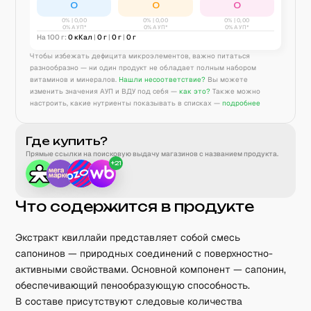
0
0
0
0
% |
0,00
0
% |
0,00
0
% |
0,00
0% АУП*
0% АУП*
0% АУП*
На 100 г:
0
кКал
|
0
г
|
0
г
|
0
г
Чтобы избежать дефицита микроэлементов, важно питаться
разнообразно — ни один продукт не обладает полным набором
витаминов и минералов.
Нашли несоответствие?
Вы можете
изменить значения АУП и ВДУ под себя —
как это?
Также можно
настроить, какие нутриенты показывать в списках —
подробнее
Где купить?
Прямые ссылки на поисковую выдачу магазинов с названием продукта.
+
21
Что содержится в продукте
Экстракт квиллайи представляет собой смесь
сапонинов — природных соединений с поверхностно-
активными свойствами. Основной компонент — сапонин,
обеспечивающий пенообразующую способность.
В составе присутствуют следовые количества