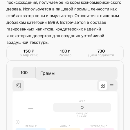
происхождения, получаемое из коры южноамериканского
дерева. Используется в пищевой промышленности как
стабилизатор пены и эмульгатор. Относится к пищевым
добавкам категории E999. Встречается в составе
газированных напитков, кондитерских изделий
и некоторых десертов для создания устойчивой
воздушной текстуры.
150
₽
100
г
730
6 Апр 2026
Размер
Дней годности
Грамм
ККАЛ
0
—
100% | 1,00
0% АУП*
БЕЛКИ, Г
ЖИРЫ, Г
УГЛЕВОДЫ, Г