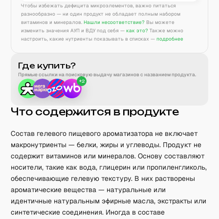
Чтобы избежать дефицита микроэлементов, важно питаться
разнообразно — ни один продукт не обладает полным набором
витаминов и минералов.
Нашли несоответствие?
Вы можете
изменить значения АУП и ВДУ под себя —
как это?
Также можно
настроить, какие нутриенты показывать в списках —
подробнее
Где купить?
Прямые ссылки на поисковую выдачу магазинов с названием продукта.
+
2
Что содержится в продукте
Состав гелевого пищевого ароматизатора не включает
макронутриенты — белки, жиры и углеводы. Продукт не
содержит витаминов или минералов. Основу составляют
носители, такие как вода, глицерин или пропиленгликоль,
обеспечивающие гелевую текстуру. В них растворены
ароматические вещества — натуральные или
идентичные натуральным эфирные масла, экстракты или
синтетические соединения. Иногда в составе