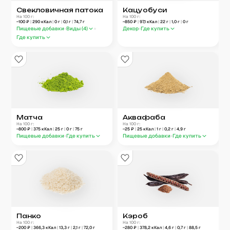
Свекловичная патока
Кацуобуси
На 100 г:
На 100 г:
~
100
₽
|
290
кКал
|
0
г
|
0,1
г
|
74,7
г
~
850
₽
|
97,1
кКал
|
22
г
|
1,0
г
|
0
г
Пищевые добавки
Виды (
4
)
Декор
Где купить
Где купить
Матча
Аквафаба
На 100 г:
На 100 г:
~
800
₽
|
375
кКал
|
25
г
|
0
г
|
75
г
~
25
₽
|
25
кКал
|
1
г
|
0,2
г
|
4,9
г
Пищевые добавки
Где купить
Пищевые добавки
Где купить
Панко
Кэроб
На 100 г:
На 100 г:
~
200
₽
|
366,3
кКал
|
13,3
г
|
2,1
г
|
72,0
г
~
280
₽
|
378,2
кКал
|
4,6
г
|
0,7
г
|
88,5
г