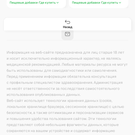
Пищевые добавки
Где купить
Пищевые добавки
Где купить
Гастро-сеты
Рецепты
Продукты
Блог
8
171
5078
42
База знаний
Калькулятор калорий
Назад
Информация на веб-сайте предназначена для лиц старше 18 лет
и носит исключительно информационный характер, не являясь
медицинской рекомендацией. Любые материалы ресурса не могут
быть использованы для самодиагностики или самолечения.
Перед применением информации обязательна консультация
с профильным специалистом здравоохранения. Администрация
не несёт ответственности за последствия самостоятельного
использования опубликованных данных.
Веб-сайт использует технологии хранения данных (cookie,
локальное хранилище браузера, сессионное хранилище) с целью
безопасности, а также оптимизации и персонализации сервисов
и повышения удобства пользования сайтом. Эти технологии
представляют собой небольшие фрагменты данных, которые
сохраняются на вашем устройстве и содержат информацию