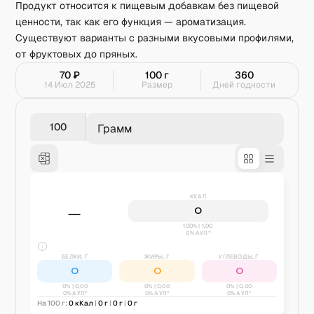
Продукт относится к пищевым добавкам без пищевой
ценности, так как его функция — ароматизация.
Существуют варианты с разными вкусовыми профилями,
от фруктовых до пряных.
70
₽
100
г
360
14 Июл 2025
Размер
Дней годности
Грамм
ККАЛ
0
—
100% | 1,00
0% АУП*
БЕЛКИ, Г
ЖИРЫ, Г
УГЛЕВОДЫ, Г
0
0
0
0
% |
0,00
0
% |
0,00
0
% |
0,00
0% АУП*
0% АУП*
0% АУП*
На 100 г:
0
кКал
|
0
г
|
0
г
|
0
г