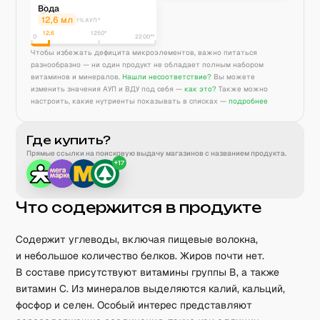
Вода
12,6
мл
1% АУП*
12,6
1250
*
0
2200**
Чтобы избежать дефицита микроэлементов, важно питаться
разнообразно — ни один продукт не обладает полным набором
витаминов и минералов.
Нашли несоответствие?
Вы можете
изменить значения АУП и ВДУ под себя —
как это?
Также можно
настроить, какие нутриенты показывать в списках —
подробнее
Где купить?
Прямые ссылки на поисковую выдачу магазинов с названием продукта.
+
17
Что содержится в продукте
Содержит углеводы, включая пищевые волокна,
и небольшое количество белков. Жиров почти нет.
В составе присутствуют витамины группы B, а также
витамин C. Из минералов выделяются калий, кальций,
фосфор и селен. Особый интерес представляют