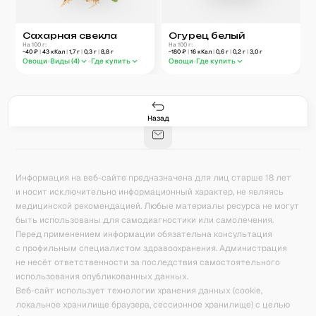
Сахарная свекла
Огурец белый
На 100 г:
На 100 г:
~
40
₽
|
43
кКал
|
1,7
г
|
0,3
г
|
8,8
г
~
180
₽
|
16
кКал
|
0,6
г
|
0,2
г
|
3,0
г
Овощи
Виды (
4
)
Где купить
Овощи
Где купить
Гастро-сеты
Рецепты
Продукты
Блог
8
171
5078
42
База знаний
Калькулятор калорий
Назад
Информация на веб-сайте предназначена для лиц старше 18 лет
и носит исключительно информационный характер, не являясь
медицинской рекомендацией. Любые материалы ресурса не могут
быть использованы для самодиагностики или самолечения.
Перед применением информации обязательна консультация
с профильным специалистом здравоохранения. Администрация
не несёт ответственности за последствия самостоятельного
использования опубликованных данных.
Веб-сайт использует технологии хранения данных (cookie,
локальное хранилище браузера, сессионное хранилище) с целью