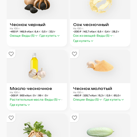
Чеснок черный
Сок чесночный
На 100 г:
На 100 г:
~
450
₽
|
148,9
кКал
|
6,4
г
|
0,5
г
|
33,1
г
~
200
₽
|
142,7
кКал
|
6,6
г
|
0,4
г
|
28,2
г
Овощи
Виды (
5
)
Где купить
Сок из овощей
Виды (
5
)
Где купить
Масло чесночное
Чеснок молотый
На 100 г:
На 100 г:
~
300
₽
|
900
кКал
|
0
г
|
99
г
|
0
г
~
460
₽
|
328,7
кКал
|
15,3
г
|
0,9
г
|
65,0
г
Растительные масла
Виды (
5
)
Специи
Виды (
5
)
Где купить
Где купить