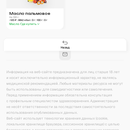
Масло пальмовое
На 100 г:
~
120
₽
|
884,1
кКал
|
0
г
|
100
г
|
0
г
Масло
Где купить
Гастро-сеты
Рецепты
Продукты
Блог
8
171
5078
42
База знаний
Калькулятор калорий
Назад
Информация на веб-сайте предназначена для лиц старше 18 лет
и носит исключительно информационный характер, не являясь
медицинской рекомендацией. Любые материалы ресурса не могут
быть использованы для самодиагностики или самолечения.
Перед применением информации обязательна консультация
с профильным специалистом здравоохранения. Администрация
не несёт ответственности за последствия самостоятельного
использования опубликованных данных.
Веб-сайт использует технологии хранения данных (cookie,
локальное хранилище браузера, сессионное хранилище) с целью