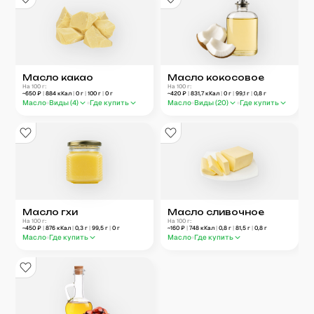
Масло какао
Масло кокосовое
На 100 г:
На 100 г:
~
650
₽
|
884
кКал
|
0
г
|
100
г
|
0
г
~
420
₽
|
831,7
кКал
|
0
г
|
99,1
г
|
0,8
г
Масло
Виды (
4
)
Где купить
Масло
Виды (
20
)
Где купить
Масло гхи
Масло сливочное
На 100 г:
На 100 г:
~
450
₽
|
876
кКал
|
0,3
г
|
99,5
г
|
0
г
~
160
₽
|
748
кКал
|
0,8
г
|
81,5
г
|
0,8
г
Масло
Где купить
Масло
Где купить