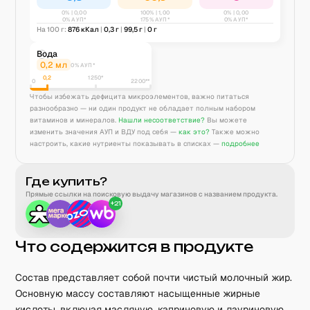
0
% |
0,00
100
% |
1,00
0
% |
0,00
0% АУП*
175% АУП*
0% АУП*
На 100 г:
876
кКал
|
0,3
г
|
99,5
г
|
0
г
Вода
0,2
мл
0% АУП*
0,2
1250
*
0
2200**
Чтобы избежать дефицита микроэлементов, важно питаться
разнообразно — ни один продукт не обладает полным набором
витаминов и минералов.
Нашли несоответствие?
Вы можете
изменить значения АУП и ВДУ под себя —
как это?
Также можно
настроить, какие нутриенты показывать в списках —
подробнее
Где купить?
Прямые ссылки на поисковую выдачу магазинов с названием продукта.
+
21
Что содержится в продукте
Состав представляет собой почти чистый молочный жир.
Основную массу составляют насыщенные жирные
кислоты, включая масляную, каприновую и лауриновую.