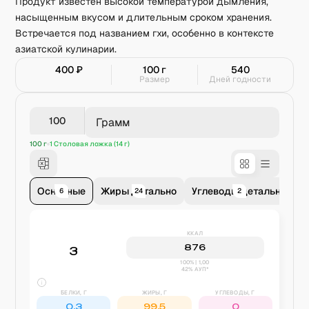
Продукт известен высокой температурой дымления,
насыщенным вкусом и длительным сроком хранения.
Встречается под названием гхи, особенно в контексте
азиатской кулинарии.
400
₽
100
г
540
Размер
Дней годности
Грамм
100 г
1 Столовая ложка (14 г)
Основные
Жиры детально
Углеводы детально
В
6
24
2
ККАЛ
876
3
100% | 1,00
42% АУП*
БЕЛКИ, Г
ЖИРЫ, Г
УГЛЕВОДЫ, Г
0,3
99,5
0