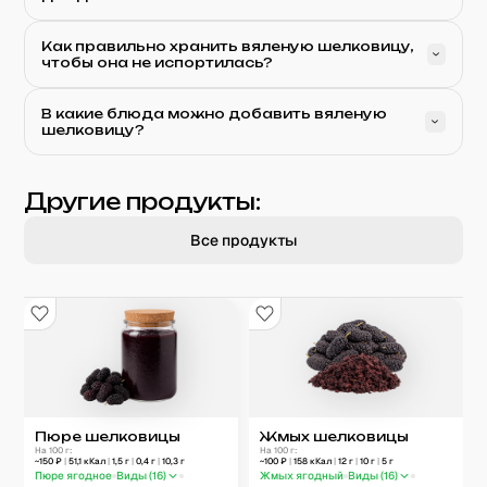
Как правильно хранить вяленую шелковицу,
чтобы она не испортилась?
В какие блюда можно добавить вяленую
шелковицу?
Другие продукты:
Все продукты
Пюре шелковицы
Жмых шелковицы
На 100 г:
На 100 г:
~
150
₽
|
51,1
кКал
|
1,5
г
|
0,4
г
|
10,3
г
~
100
₽
|
158
кКал
|
12
г
|
10
г
|
5
г
Пюре ягодное
Виды (
16
)
Жмых ягодный
Виды (
16
)