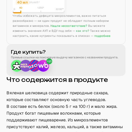
40
мл
3% АУП*
40
1250
*
0
2200**
Чтобы избежать дефицита микроэлементов, важно питаться
разнообразно — ни один продукт не обладает полным набором
витаминов и минералов.
Нашли несоответствие?
Вы можете
изменить значения АУП и ВДУ под себя —
как это?
Также можно
настроить, какие нутриенты показывать в списках —
подробнее
Где купить?
Прямые ссылки на поисковую выдачу магазинов с названием продукта.
+
21
Что содержится в продукте
Вяленая шелковица содержит природные сахара,
которые составляют основную часть углеводов.
В составе есть белок (около 5 г на 100 г) и мало жира.
Продукт богат пищевыми волокнами, которые
поддерживают пищеварение. Из микроэлементов
присутствуют калий, железо, кальций, а также витамины