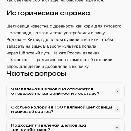
как светлые сорта слаще, но быстрее портятся.
Историческая справка
Шелковица известна с древности как корм для тутового
шелкопряда, но ягоды тоже употребляли в пищу.
Родина — Китай, где плоды сушили и вялили, чтобы
запасать на зиму. В Европу культура попала
через Шёлковый путь. На юге России вяленая
шелковица — традиционное лакомство: её готовили
впрок для детей и добавляли в выпечку.
Частые вопросы
Чем вяленая шелковица отличается
от свежей по калорийности и составу?
Сколько калорий в 100 г вяленой шелковицы
и каков её состав?
Подходит ли вяленая шелковица
для диабетиков?