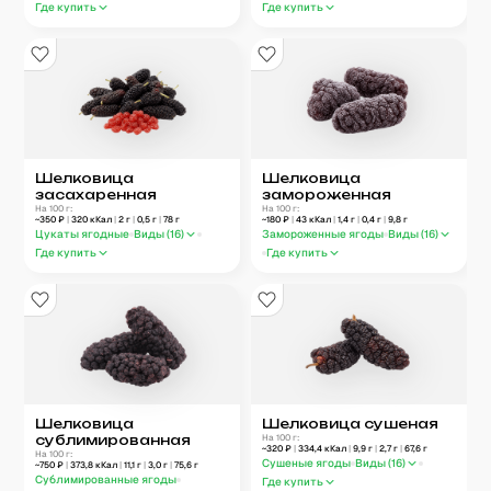
Где купить
Где купить
Шелковица
Шелковица
засахаренная
замороженная
На 100 г:
На 100 г:
~
350
₽
|
320
кКал
|
2
г
|
0,5
г
|
78
г
~
180
₽
|
43
кКал
|
1,4
г
|
0,4
г
|
9,8
г
Цукаты ягодные
Виды (
16
)
Замороженные ягоды
Виды (
16
)
Где купить
Где купить
Шелковица
Шелковица сушеная
сублимированная
На 100 г:
~
320
₽
|
334,4
кКал
|
9,9
г
|
2,7
г
|
67,6
г
На 100 г:
Сушеные ягоды
Виды (
16
)
~
750
₽
|
373,8
кКал
|
11,1
г
|
3,0
г
|
75,6
г
Сублимированные ягоды
Где купить