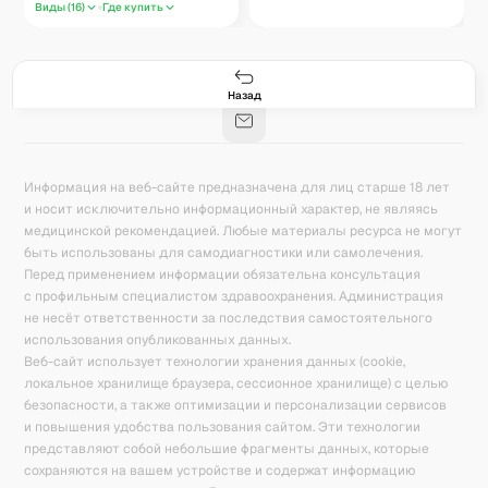
Виды (
16
)
Где купить
Гастро-сеты
Рецепты
Продукты
Блог
8
171
5078
42
База знаний
Калькулятор калорий
Назад
Информация на веб-сайте предназначена для лиц старше 18 лет
и носит исключительно информационный характер, не являясь
медицинской рекомендацией. Любые материалы ресурса не могут
быть использованы для самодиагностики или самолечения.
Перед применением информации обязательна консультация
с профильным специалистом здравоохранения. Администрация
не несёт ответственности за последствия самостоятельного
использования опубликованных данных.
Веб-сайт использует технологии хранения данных (cookie,
локальное хранилище браузера, сессионное хранилище) с целью
безопасности, а также оптимизации и персонализации сервисов
и повышения удобства пользования сайтом. Эти технологии
представляют собой небольшие фрагменты данных, которые
сохраняются на вашем устройстве и содержат информацию