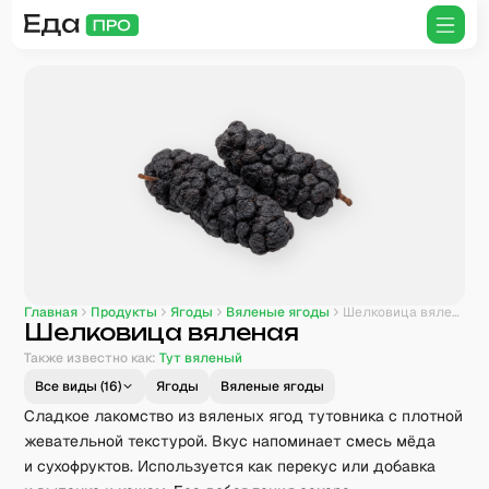
Главная
Продукты
Ягоды
Вяленые ягоды
Шелковица вяленая
Шелковица вяленая
Также известно как:
Тут вяленый
Все виды (
16
)
Ягоды
Вяленые ягоды
Сладкое лакомство из вяленых ягод тутовника с плотной
жевательной текстурой. Вкус напоминает смесь мёда
и сухофруктов. Используется как перекус или добавка