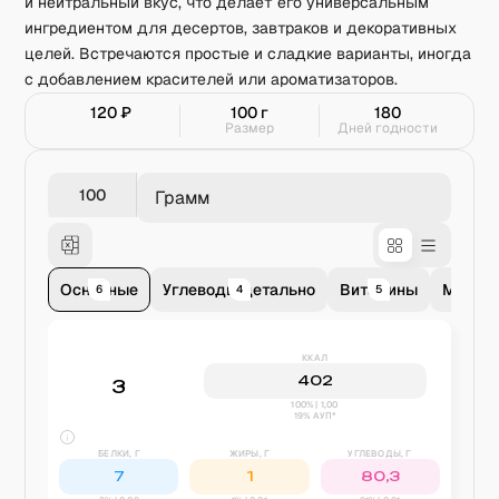
и нейтральный вкус, что делает его универсальным
ингредиентом для десертов, завтраков и декоративных
целей. Встречаются простые и сладкие варианты, иногда
с добавлением красителей или ароматизаторов.
120
₽
100
г
180
Размер
Дней годности
Грамм
Основные
Углеводы детально
Витамины
Минер
6
4
5
11
ККАЛ
402
3
100% | 1,00
19% АУП*
БЕЛКИ, Г
ЖИРЫ, Г
УГЛЕВОДЫ, Г
7
1
80,3