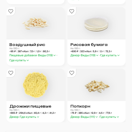
Воздушный рис
Рисовая бумага
На 100 г:
На 100 г:
~
95
₽
|
387
кКал
|
7,0
г
|
1,0
г
|
80,3
г
~
600
₽
|
323
кКал
|
5,9
г
|
1,1
г
|
72,3
г
Пищевые добавки
Виды (
119
)
Декор
Виды (
119
)
Где купить
Где купить
Дрожжи пищевые
Попкорн
На 100 г:
На 100 г:
~
665
₽
|
294,6
кКал
|
40,4
г
|
4,2
г
|
41,2
г
~
75
₽
|
385
кКал
|
12,9
г
|
4,5
г
|
77,5
г
Декор
Где купить
Декор
Виды (
111
)
Где купить