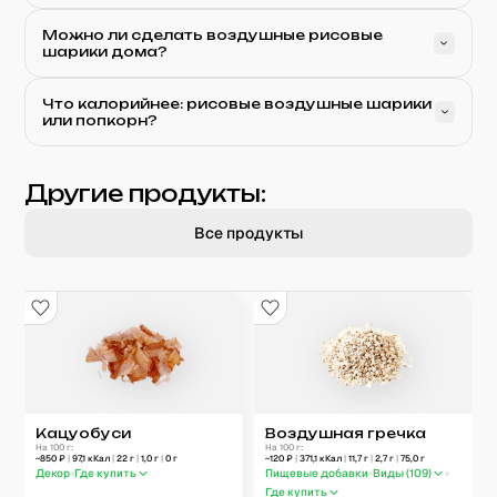
Можно ли сделать воздушные рисовые
шарики дома?
Что калорийнее: рисовые воздушные шарики
или попкорн?
Другие продукты:
Все продукты
Кацуобуси
Воздушная гречка
На 100 г:
На 100 г:
~
850
₽
|
97,1
кКал
|
22
г
|
1,0
г
|
0
г
~
120
₽
|
371,1
кКал
|
11,7
г
|
2,7
г
|
75,0
г
Декор
Где купить
Пищевые добавки
Виды (
109
)
Где купить