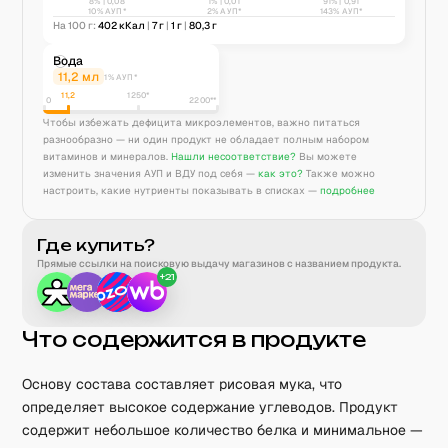
8
% |
0,08
1
% |
0,01
91
% |
0,91
10% АУП*
2% АУП*
143% АУП*
На 100 г:
402
кКал
|
7
г
|
1
г
|
80,3
г
Вода
11,2
мл
1% АУП*
11,2
1250
*
0
2200**
Чтобы избежать дефицита микроэлементов, важно питаться
разнообразно — ни один продукт не обладает полным набором
витаминов и минералов.
Нашли несоответствие?
Вы можете
изменить значения АУП и ВДУ под себя —
как это?
Также можно
настроить, какие нутриенты показывать в списках —
подробнее
Где купить?
Прямые ссылки на поисковую выдачу магазинов с названием продукта.
+
21
Что содержится в продукте
Основу состава составляет рисовая мука, что
определяет высокое содержание углеводов. Продукт
содержит небольшое количество белка и минимальное —