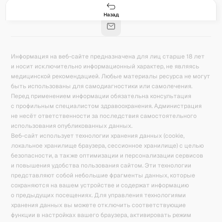
Гастро-сеты
Рецепты
Продукты
Блог
8
171
5078
42
База знаний
Калькулятор калорий
Назад
Информация на веб-сайте предназначена для лиц старше 18 лет
и носит исключительно информационный характер, не являясь
медицинской рекомендацией. Любые материалы ресурса не могут
быть использованы для самодиагностики или самолечения.
Перед применением информации обязательна консультация
с профильным специалистом здравоохранения. Администрация
не несёт ответственности за последствия самостоятельного
использования опубликованных данных.
Веб-сайт использует технологии хранения данных (cookie,
локальное хранилище браузера, сессионное хранилище) с целью
безопасности, а также оптимизации и персонализации сервисов
и повышения удобства пользования сайтом. Эти технологии
представляют собой небольшие фрагменты данных, которые
сохраняются на вашем устройстве и содержат информацию
о предыдущих посещениях. Для управления технологиями
хранения данных вы можете отключить соответствующие
функции в настройках вашего браузера, активировать режим