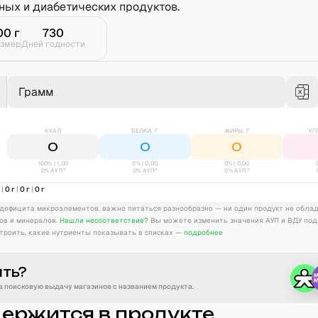
ных и диабетических продуктов.
00
г
730
змер
Дней годности
Грамм
ККАЛ
БЕЛКИ, Г
ЖИРЫ, Г
УГ
0
0
0
100% | 1,00
0
% |
0,00
0
% |
0,00
0% АУП*
0% АУП*
0% АУП*
л
|
0
г
|
0
г
|
0
г
дефицита микроэлементов, важно питаться разнообразно — ни один продукт не обла
ов и минералов.
Нашли несоответствие?
Вы можете изменить значения АУП и ВДУ под
троить, какие нутриенты показывать в списках —
подробнее
ить?
 поисковую выдачу магазинов с названием продукта.
держится в продукте