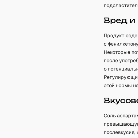
подсластител
Вред и
Продукт соде
с фенилкетон
Некоторые по
после употре
о потенциаль
Регулирующие
этой нормы н
Вкусов
Соль аспарта
превышающую 
послевкусия,