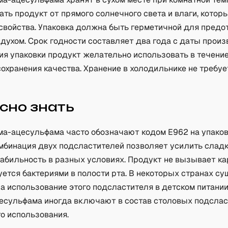
ь продукт от прямого солнечного света и влаги, котор
 свойства. Упаковка должна быть герметичной для пред
здухом. Срок годности составляет два года с даты произ
ия упаковки продукт желательно использовать в течени
охранения качества. Хранение в холодильнике не требуе
сно знать
ма-ацесульфама часто обозначают кодом E962 на упако
омбинация двух подсластителей позволяет усилить сладк
абильность в разных условиях. Продукт не вызывает кар
уется бактериями в полости рта. В некоторых странах с
а использование этого подсластителя в детском питании
есульфама иногда включают в состав столовых подсла
о использования.