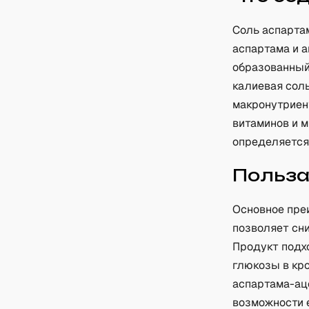
Соль аспарта
аспартама и 
образованный
калиевая соль
макронутриент
витаминов и 
определяется
Польз
Основное пре
позволяет сни
Продукт подх
глюкозы в кро
аспартама-ац
возможности 