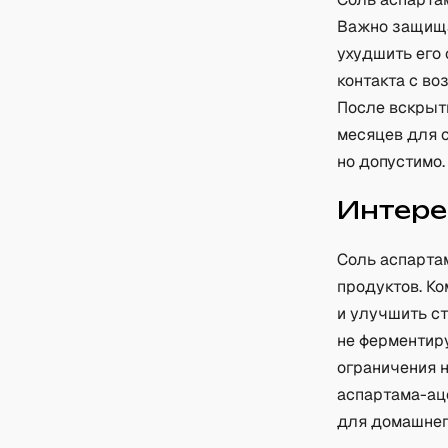
Важно защищат
ухудшить его
контакта с во
После вскрыт
месяцев для с
но допустимо.
Интере
Соль аспарта
продуктов. К
и улучшить ст
не ферментир
ограничения н
аспартама-ац
для домашнег