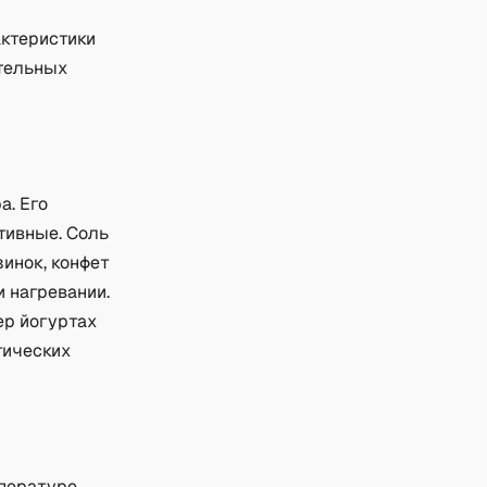
актеристики
ательных
а. Его
тивные. Соль
инок, конфет
и нагревании.
ер йогуртах
тических
пературе.