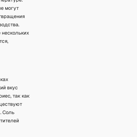
ые могут
отвращения
водства.
е нескольких
тся,
вках
ий вкус
иес, так как
уществуют
. Соль
стителей