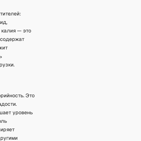
тителей:
ид,
 калия — это
е содержат
жит
ь
рузки.
рийность. Это
адости.
шает уровень
оль
ширяет
другими