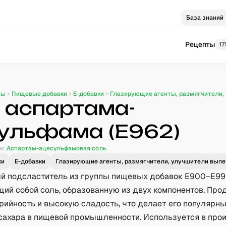
База знаний
Рецепты
17
ты
Пищевые добавки
E-добавки
Глазирующие агенты, размягчители,
 аспартама-
ульфама (E962)
к:
Аспартам-ацесульфамовая соль
ки
E-добавки
Глазирующие агенты, размягчители, улучшители выпе
й подсластитель из группы пищевых добавок E900–E99
ий собой соль, образованную из двух компонентов. Про
рийность и высокую сладость, что делает его популярн
сахара в пищевой промышленности. Используется в про