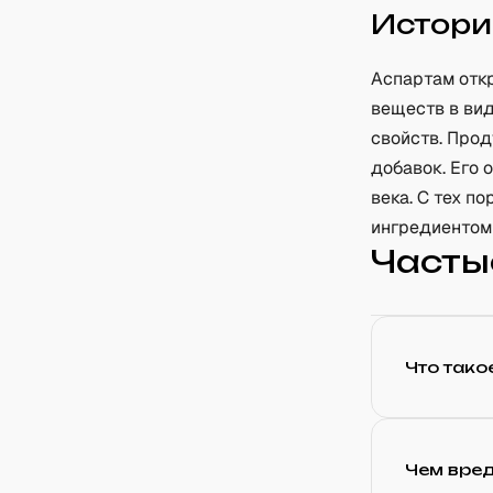
Истори
Аспартам откр
веществ в ви
свойств. Про
добавок. Его
века. С тех 
ингредиентом
Часты
Что тако
Чем вре