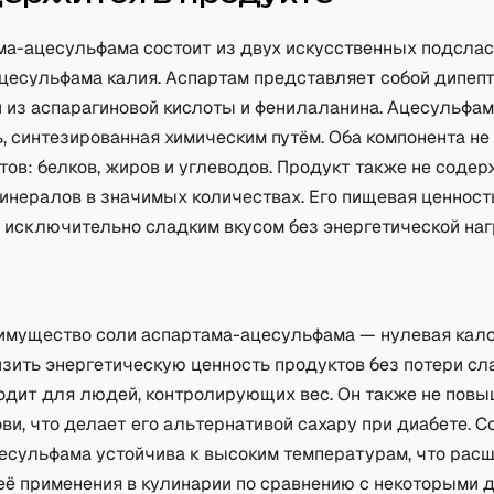
ма-ацесульфама состоит из двух искусственных подслас
ацесульфама калия. Аспартам представляет собой дипепт
 из аспарагиновой кислоты и фенилаланина. Ацесульфам
, синтезированная химическим путём. Оба компонента н
ов: белков, жиров и углеводов. Продукт также не содер
минералов в значимых количествах. Его пищевая ценност
 исключительно сладким вкусом без энергетической наг
а
имущество соли аспартама-ацесульфама — нулевая кало
зить энергетическую ценность продуктов без потери сл
одит для людей, контролирующих вес. Он также не повы
ви, что делает его альтернативой сахару при диабете. С
есульфама устойчива к высоким температурам, что рас
её применения в кулинарии по сравнению с некоторыми 