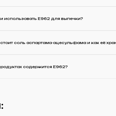
и использовать E962 для выпечки?
стоит соль аспартама-ацесульфама и как её хра
 продуктах содержится E962?
: