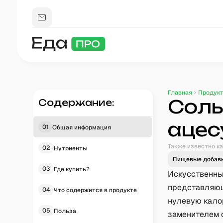
Главная
Продук
Соль
Содержание:
ацес
01
Общая информация
Также известно ка
02
Нутриенты
Пищевые добав
03
Где купить?
Искусственны
представляющ
04
Что содержится в продукте
нулевую кало
05
Польза
заменителем 