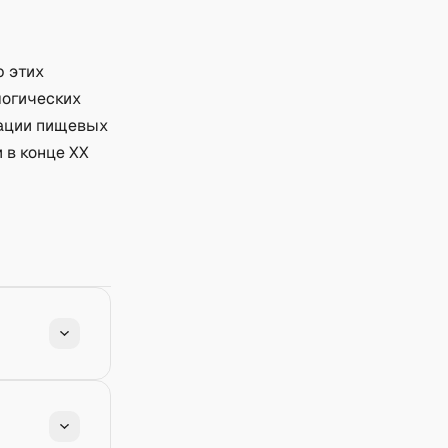
ю этих
логических
кации пищевых
 в конце XX
м