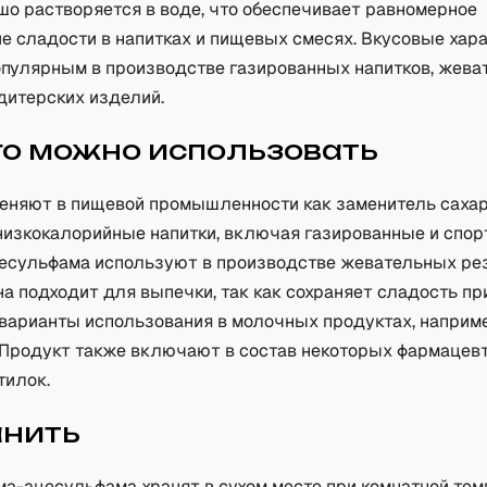
шо растворяется в воде, что обеспечивает равномерное
е сладости в напитках и пищевых смесях. Вкусовые хар
опулярным в производстве газированных напитков, жев
дитерских изделий.
го можно использовать
еняют в пищевой промышленности как заменитель сахар
низкокалорийные напитки, включая газированные и спор
есульфама используют в производстве жевательных рез
на подходит для выпечки, так как сохраняет сладость пр
варианты использования в молочных продуктах, наприм
 Продукт также включают в состав некоторых фармацев
тилок.
анить
ма-ацесульфама хранят в сухом месте при комнатной тем