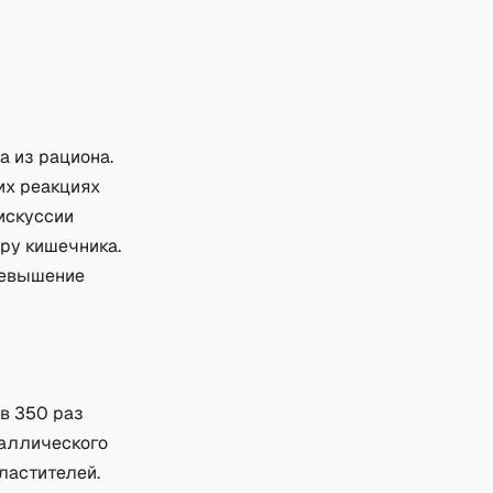
а из рациона.
их реакциях
искуссии
ру кишечника.
ревышение
в 350 раз
таллического
ластителей.