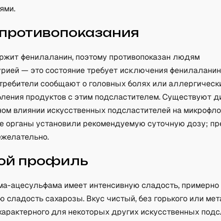
ями.
 противопоказания
ржит фенилаланин, поэтому противопоказан людям
урией — это состояние требует исключения фенилаланин
требители сообщают о головных болях или аллергическ
бления продуктов с этим подсластителем. Существуют д
ном влиянии искусственных подсластителей на микрофло
 органы установили рекомендуемую суточную дозу; п
ежелательно.
ой профиль
ма-ацесульфама имеет интенсивную сладость, примерно 
сладость сахарозы. Вкус чистый, без горького или ме
 характерного для некоторых других искусственных подс