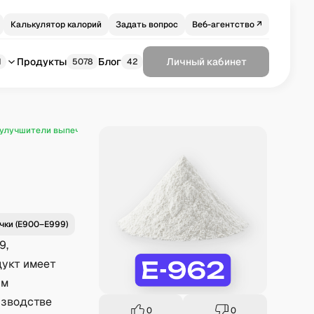
Калькулятор калорий
Задать вопрос
Веб-агентство ↗
Продукты
Блог
Личный кабинет
1
5078
42
 улучшители выпечки (E900–E999)
Соль аспартама-ацесульфама (E962)
чки (E900–E999)
9,
дукт имеет
ым
изводстве
0
0