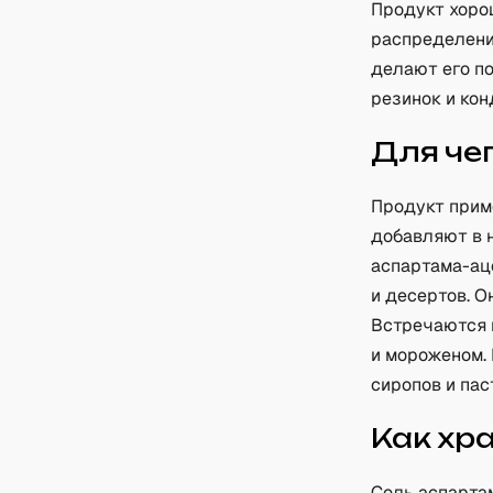
Продукт хоро
распределени
делают его п
резинок и кон
Для че
Продукт прим
добавляют в 
аспартама-ац
и десертов. О
Встречаются 
и мороженом.
сиропов и пас
Как хр
Соль аспарта