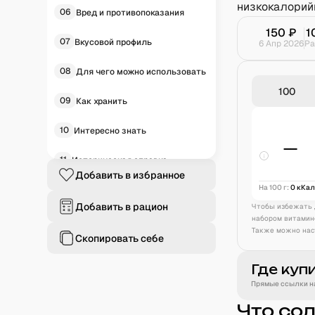
низкокалорий
06
Вред и противопоказания
150
₽
1
07
Вкусовой профиль
6 Апр 2026
Ра
08
Для чего можно использовать
09
Как хранить
10
Интересно знать
—
11
Историческая справка
Добавить в избранное
На 100 г:
0
кКа
12
Частые вопросы
Добавить в рацион
Чтобы избежать 
набором витамин
Также можно нас
Скопировать себе
Где куп
Прямые ссылки на
Что со