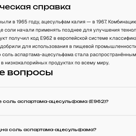
ческая справка
ыли в 1965 году, ацесульфам калия — в 1967. Комбинаци
де соли начали применять позднее для улучшения техно
дукт получил код E962 в европейской системе классифи
 одобрили для использования в пищевой промышленности
пор соль аспартама-ацесульфама стала распространённы
 в низкокалорийных продуктах по всему миру.
е вопросы
е соль аспартама-ацесульфама (E962)?
дна соль аспартама-ацесульфама?