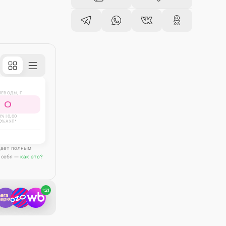
ЛЕВОДЫ, Г
0
0
% |
0,00
0% АУП*
дает полным
 себя —
как это?
+
21