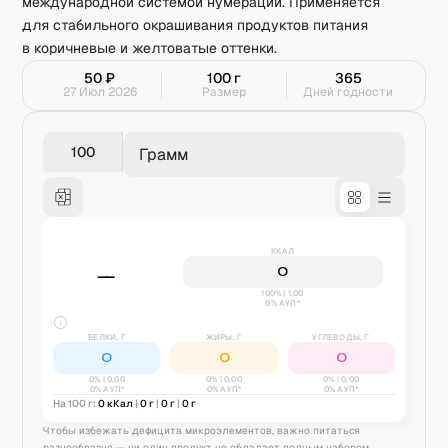
международной системой нумерации. Применяется
для стабильного окрашивания продуктов питания
в коричневые и желтоватые оттенки.
50
₽
100
г
365
27 Июл 2026
Размер
Дней годности
Грамм
ККАЛ
0
—
100% | 1,00
0% АУП*
БЕЛКИ, Г
ЖИРЫ, Г
УГЛЕВОДЫ, Г
0
0
0
0
% |
0,00
0
% |
0,00
0
% |
0,00
0% АУП*
0% АУП*
0% АУП*
На 100 г:
0
кКал
|
0
г
|
0
г
|
0
г
Чтобы избежать дефицита микроэлементов, важно питаться
разнообразно — ни один продукт не обладает полным набором