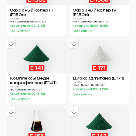
Сахарный колер III
Сахарный колер IV
(E150c)
(E150d)
На 100 г:
На 100 г:
~
45
₽
|
280
кКал
|
0
г
|
0
г
|
70
г
~
45
₽
|
280
кКал
|
0
г
|
0
г
|
70
г
Красители (E100–E199)
Красители (E100–E199)
Где купить
Где купить
Комплексы меди
Диоксид титана (E171)
хлорофиллов (E141)
На 100 г:
~
25
₽
|
0
кКал
|
0
г
|
0
г
|
0
г
На 100 г:
Красители (E100–E199)
~
50
₽
|
0
кКал
|
0
г
|
0
г
|
0
г
Красители (E100–E199)
Где купить
Где купить