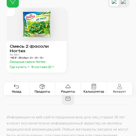
Смесь 2 фасоли
Hortex
На 100 г:
~
110
₽
|
30
кКал
|
2
г
|
0
г
|
5
г
Овощные смеси
Hortex
Где купить
В составе (
2
)
Гастро-сеты
Рецепты
Продукты
Блог
8
171
5078
42
База знаний
Калькулятор калорий
Назад
Продукты
Рецепты
Калькулятор
Аккаунт
Информация на веб-сайте предназначена для лиц старше 18 лет
и носит исключительно информационный характер, не являясь
медицинской рекомендацией. Любые материалы ресурса не могут
быть использованы для самодиагностики или самолечения.