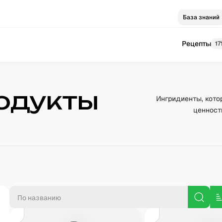
База знаний
Рецепты
17
одукты
Ингридиенты, кото
ценност
П