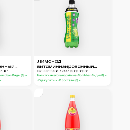
Лимонад
анный
витаминизированный
00 мл
0
г
|
0
г
Bombbar Мохито 500 мл
На 100 г:
~
90
₽
|
1
кКал
|
0
г
|
0
г
|
0
г
Bombbar
Виды (
8
)
Напитки низкокалорийные
Bombbar
Виды (
8
)
Где купить
В составе (
8
)