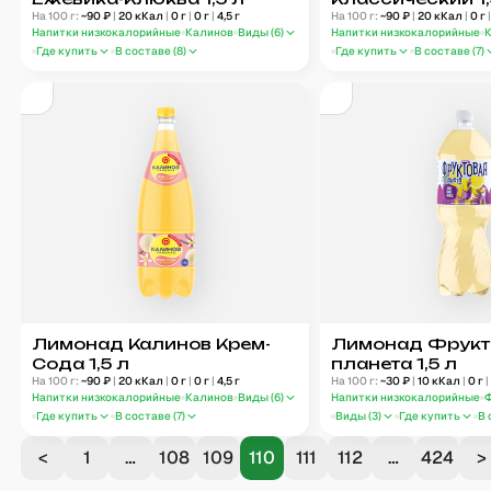
На 100 г:
~
90
₽
|
20
кКал
|
0
г
|
0
г
|
4,5
г
На 100 г:
~
90
₽
|
20
кКал
|
0
г
Напитки низкокалорийные
Калинов
Виды (
6
)
Напитки низкокалорийные
Где купить
В составе (
8
)
Где купить
В составе (
7
)
Лимонад Калинов Крем-
Лимонад Фрукт
Сода 1,5 л
планета 1,5 л
На 100 г:
~
90
₽
|
20
кКал
|
0
г
|
0
г
|
4,5
г
На 100 г:
~
30
₽
|
10
кКал
|
0
г
|
Напитки низкокалорийные
Калинов
Виды (
6
)
Напитки низкокалорийные
Где купить
В составе (
7
)
Виды (
3
)
Где купить
В 
<
1
…
108
109
110
111
112
…
424
>