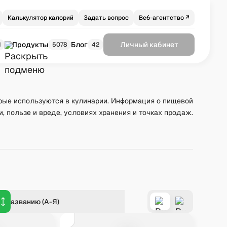
Калькулятор калорий
Задать вопрос
Веб-агентство ↗
Продукты
Блог
Личный кабинет
1
5078
42
рые используются в кулинарии. Информация о пищевой
и, пользе и вреде, условиях хранения и точках продаж.
о названию (А-Я)