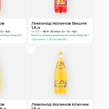
ов
Лимонад Калинов Вишня
1,5 л
|
0
г
|
4,5
г
На 100 г:
~
90
₽
|
20
кКал
|
0
г
|
0
г
|
4,5
г
Калинов
Виды (
6
)
Напитки низкокалорийные
Калинов
Виды (
6
)
Где купить
В составе (
8
)
ов
Лимонад Калинов Ключик
5 л
1,5 л