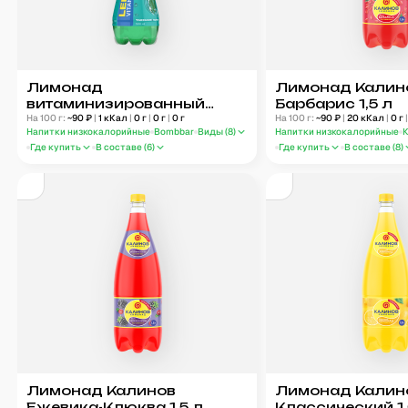
Лимонад
Лимонад Калин
витаминизированный
Барбарис 1,5 л
Bombbar Тархун 500 мл
На 100 г:
~
90
₽
|
1
кКал
|
0
г
|
0
г
|
0
г
На 100 г:
~
90
₽
|
20
кКал
|
0
г
Напитки низкокалорийные
Bombbar
Виды (
8
)
Напитки низкокалорийные
Где купить
В составе (
6
)
Где купить
В составе (
8
)
Лимонад Калинов
Лимонад Калин
Ежевика-Клюква 1,5 л
Классический 1,