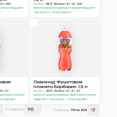
|
0
г
|
4,5
г
На 100 г:
~
90
₽
|
20
кКал
|
0
г
|
0
г
|
4,5
г
Калинов
Виды (
6
)
Напитки низкокалорийные
Калинов
Виды (
6
)
Где купить
В составе (
7
)
овая
Лимонад Фруктовая
планета Барбарис 1,5 л
0
г
|
5
г
На 100 г:
~
30
₽
|
10
кКал
|
0
г
|
0
г
|
5
г
Фруктовая планета
Напитки низкокалорийные
Фруктовая планета
составе (
6
)
Виды (
3
)
Где купить
В составе (
8
)
К странице:
12
Страница:
110
из
424