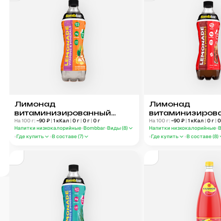
Лимонад
Лимонад
витаминизированный
витаминизиров
Bombbar Имбирь-
На 100 г:
~
90
₽
|
1
кКал
|
0
г
|
0
г
|
0
г
Bombbar Кола 5
На 100 г:
~
90
₽
|
1
кКал
|
0
г
|
Напитки низкокалорийные
Bombbar
Виды (
8
)
Напитки низкокалорийные
лемонграсс 500 мл
Где купить
В составе (
7
)
Где купить
В составе (
8
)