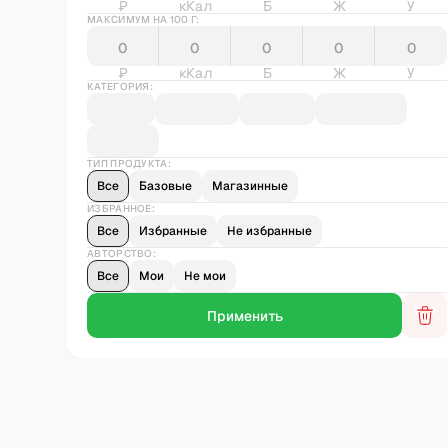
₽
кКал
Б
Ж
У
МАКСИМУМ НА 100 Г:
₽
кКал
Б
Ж
У
КАТЕГОРИЯ:
ТИП ПРОДУКТА:
Все
Базовые
Магазинные
ИЗБРАННОЕ:
Все
Избранные
Не избранные
АВТОРСТВО:
Все
Мои
Не мои