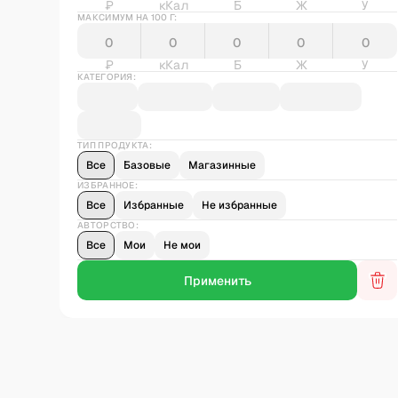
₽
кКал
Б
Ж
У
МАКСИМУМ НА 100 Г:
₽
кКал
Б
Ж
У
КАТЕГОРИЯ:
ТИП ПРОДУКТА:
Все
Базовые
Магазинные
ИЗБРАННОЕ:
Все
Избранные
Не избранные
АВТОРСТВО:
Все
Мои
Не мои