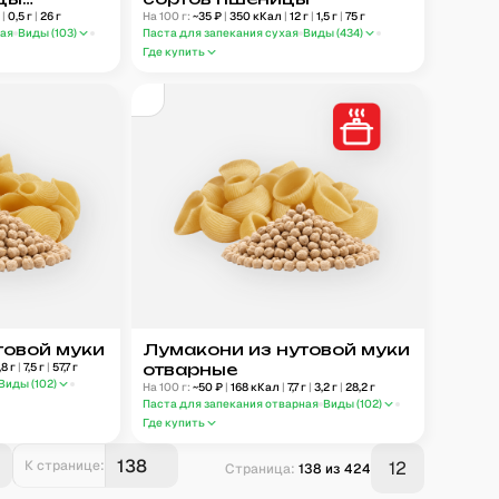
г
|
0,5
г
|
26
г
На 100 г:
~
35
₽
|
350
кКал
|
12
г
|
1,5
г
|
75
г
ная
Виды (
103
)
Паста для запекания сухая
Виды (
434
)
Где купить
товой муки
Лумакони из нутовой муки
,8
г
|
7,5
г
|
57,7
г
отварные
Виды (
102
)
На 100 г:
~
50
₽
|
168
кКал
|
7,7
г
|
3,2
г
|
28,2
г
Паста для запекания отварная
Виды (
102
)
Где купить
К странице:
12
Страница:
138
из
424