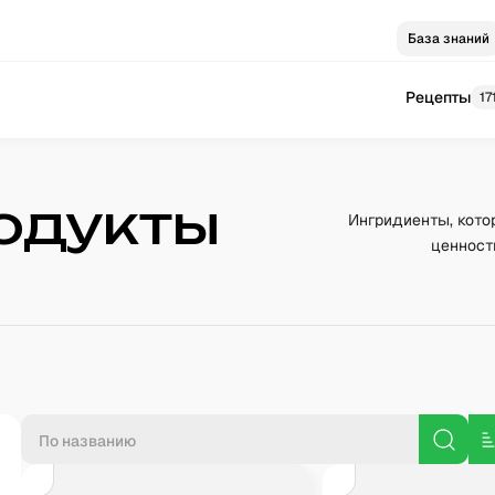
База знаний
Рецепты
17
одукты
Ингридиенты, кото
ценност
П