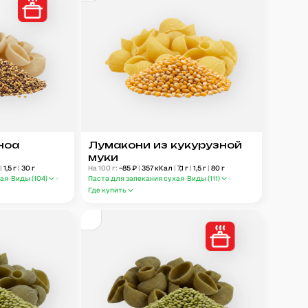
ноа
Лумакони из кукурузной
муки
г
|
1,5
г
|
30
г
На 100 г:
~
85
₽
|
357
кКал
|
7,1
г
|
1,5
г
|
80
г
ная
Виды (
104
)
Паста для запекания сухая
Виды (
111
)
Где купить