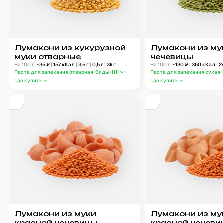
Лумакони из кукурузной
Лумакони из му
муки отварные
чечевицы
На 100 г:
~
35
₽
|
157
кКал
|
3,5
г
|
0,5
г
|
36
г
На 100 г:
~
130
₽
|
350
кКал
|
2
Паста для запекания отварная
Виды (
111
)
Паста для запекания сухая
Где купить
Где купить
Лумакони из муки
Лумакони из му
красной чечевицы
красной чечеви