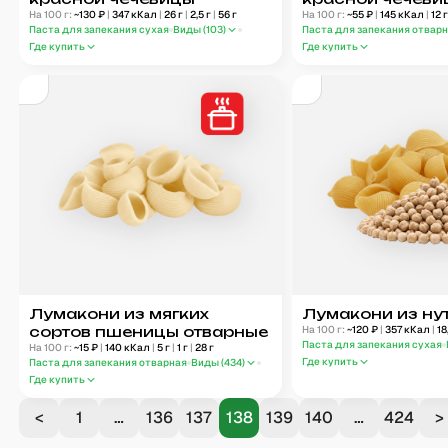
На 100 г:
~
130
₽
|
347
кКал
|
26
г
|
2,5
г
|
56
г
отварные
На 100 г:
~
55
₽
|
145
кКал
|
12
Паста для запекания сухая
Виды (
103
)
Паста для запекания отвар
Где купить
Где купить
Лумакони из мягких
Лумакони из ну
сортов пшеницы отварные
На 100 г:
~
120
₽
|
357
кКал
|
18
Паста для запекания сухая
На 100 г:
~
15
₽
|
140
кКал
|
5
г
|
1
г
|
28
г
Где купить
Паста для запекания отварная
Виды (
434
)
Где купить
<
1
…
136
137
138
139
140
…
424
>