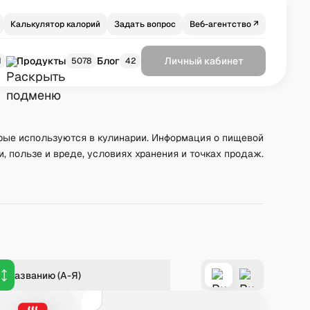
Калькулятор калорий
Задать вопрос
Веб-агентство ↗
Продукты
Блог
Личный кабинет
1
5078
42
рые используются в кулинарии. Информация о пищевой
и, пользе и вреде, условиях хранения и точках продаж.
о названию (А-Я)