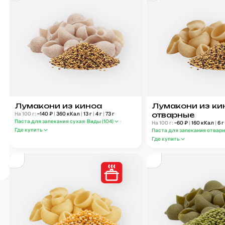
Лумакони из киноа
Лумакони из ки
На 100 г:
~
140
₽
|
360
кКал
|
13
г
|
4
г
|
73
г
отварные
Паста для запекания сухая
Виды (
104
)
На 100 г:
~
60
₽
|
160
кКал
|
6
Где купить
Паста для запекания отвар
Где купить