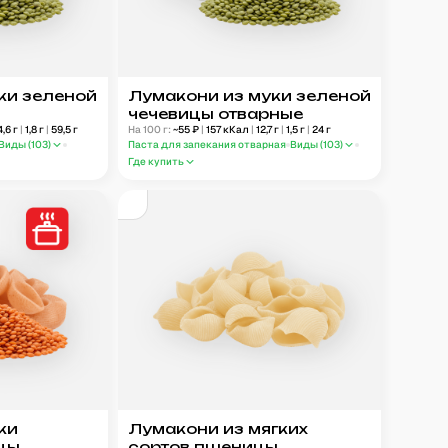
ки зеленой
Лумакони из муки зеленой
чечевицы отварные
4,6
г
|
1,8
г
|
59,5
г
На 100 г:
~
55
₽
|
157
кКал
|
12,7
г
|
1,5
г
|
24
г
Виды (
103
)
Паста для запекания отварная
Виды (
103
)
Где купить
ки
Лумакони из мягких
цы
сортов пшеницы