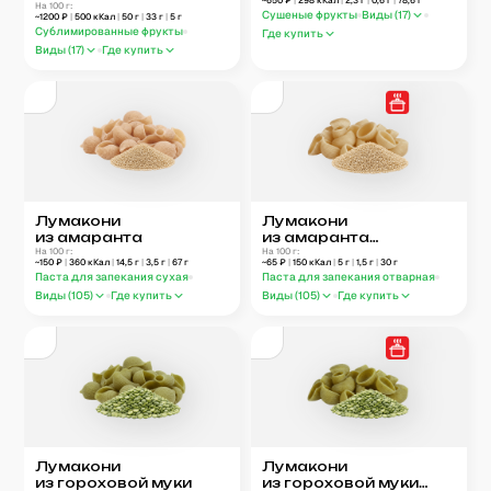
~
650
₽
|
298
кКал
|
2,3
г
|
0,6
г
|
78,6
г
На 100 г:
Сушеные фрукты
Виды (
17
)
~
1200
₽
|
500
кКал
|
50
г
|
33
г
|
5
г
Сублимированные фрукты
Где купить
Виды (
17
)
Где купить
Лумакони
Лумакони
из амаранта
из амаранта
На 100 г:
отварные
На 100 г:
~
150
₽
|
360
кКал
|
14,5
г
|
3,5
г
|
67
г
~
65
₽
|
150
кКал
|
5
г
|
1,5
г
|
30
г
Паста для запекания сухая
Паста для запекания отварная
Виды (
105
)
Где купить
Виды (
105
)
Где купить
Лумакони
Лумакони
из гороховой муки
из гороховой муки