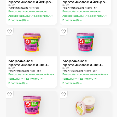
протеиновое АйсКро
протеиновое АйсКро
Соленая карамель
На 100 г:
Шоколад 75 г
На 100 г:
~
170
₽
|
171
кКал
|
15
г
|
7
г
|
12
г
~
150
₽
|
102,1
кКал
|
15
г
|
2,9
г
|
4
г
75 г
Высокобелковое мороженое
Высокобелковое мороженое
АйсКро
Виды (
7
)
Где купить
АйсКро
Виды (
7
)
Где купить
В составе (
16
)
В составе (
8
)
Мороженое
Мороженое
протеиновое Ашан
протеиновое Ашан
Красная Птица Банан
На 100 г:
Красная Птица
На 100 г:
~
105
₽
|
108
кКал
|
15
г
|
2
г
|
7,6
г
~
105
₽
|
130
кКал
|
15
г
|
3,9
г
|
9,1
г
Мятная тыква
Высокобелковое мороженое
Ашан
Высокобелковое мороженое
Ашан
Виды (
3
)
Где купить
Виды (
3
)
Где купить
В составе (
6
)
В составе (
9
)