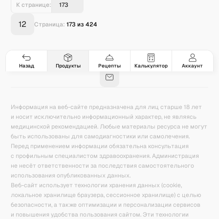
К странице:
12
Страница:
173
из
424
Гастро-сеты
Рецепты
Продукты
Блог
8
171
5078
42
База знаний
Калькулятор калорий
Назад
Продукты
Рецепты
Калькулятор
Аккаунт
Информация на веб-сайте предназначена для лиц старше 18 лет
и носит исключительно информационный характер, не являясь
медицинской рекомендацией. Любые материалы ресурса не могут
быть использованы для самодиагностики или самолечения.
Перед применением информации обязательна консультация
с профильным специалистом здравоохранения. Администрация
не несёт ответственности за последствия самостоятельного
использования опубликованных данных.
Веб-сайт использует технологии хранения данных (cookie,
локальное хранилище браузера, сессионное хранилище) с целью
безопасности, а также оптимизации и персонализации сервисов
и повышения удобства пользования сайтом. Эти технологии