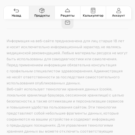
Гастро-сеты
Рецепты
Продукты
Блог
8
171
5078
42
База знаний
Калькулятор калорий
Назад
Продукты
Рецепты
Калькулятор
Аккаунт
Информация на веб-сайте предназначена для лиц старше 18 лет
и носит исключительно информационный характер, не являясь
медицинской рекомендацией. Любые материалы ресурса не могут
быть использованы для самодиагностики или самолечения.
Перед применением информации обязательна консультация
с профильным специалистом здравоохранения. Администрация
не несёт ответственности за последствия самостоятельного
использования опубликованных данных.
Веб-сайт использует технологии хранения данных (cookie,
локальное хранилище браузера, сессионное хранилище) с целью
безопасности, а также оптимизации и персонализации сервисов
и повышения удобства пользования сайтом. Эти технологии
представляют собой небольшие фрагменты данных, которые
сохраняются на вашем устройстве и содержат информацию
о предыдущих посещениях. Для управления технологиями
хранения данных вы можете отключить соответствующие