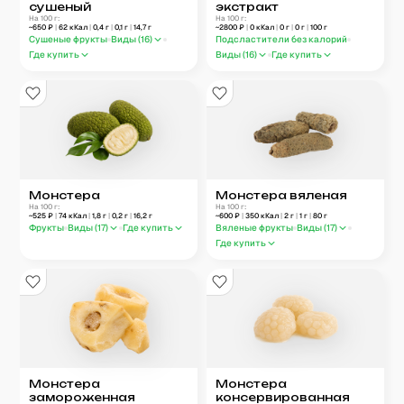
сушеный
экстракт
На 100 г:
На 100 г:
~
650
₽
|
62
кКал
|
0,4
г
|
0,1
г
|
14,7
г
~
2800
₽
|
0
кКал
|
0
г
|
0
г
|
100
г
Сушеные фрукты
Виды (
16
)
Подсластители без калорий
Где купить
Виды (
16
)
Где купить
Монстера
Монстера вяленая
На 100 г:
На 100 г:
~
525
₽
|
74
кКал
|
1,8
г
|
0,2
г
|
16,2
г
~
600
₽
|
350
кКал
|
2
г
|
1
г
|
80
г
Фрукты
Виды (
17
)
Где купить
Вяленые фрукты
Виды (
17
)
Где купить
Монстера
Монстера
замороженная
консервированная