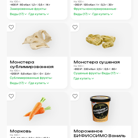
На 100 г:
На 100 г:
~
400
₽
|
60
кКал
|
1,2
г
|
0,5
г
|
14
г
~
350
₽
|
120
кКал
|
1
г
|
0,3
г
|
30
г
Замороженные фрукты
Фрукты консервированные
Виды (
17
)
Где купить
Виды (
17
)
Где купить
Монстера
Монстера сушеная
сублимированная
На 100 г:
~
650
₽
|
330
кКал
|
2,5
г
|
0,5
г
|
80
г
На 100 г:
Сушеные фрукты
Виды (
17
)
~
1200
₽
|
9,8
кКал
|
0,1
г
|
0
г
|
2,4
г
Сублимированные фрукты
Где купить
Виды (
17
)
Где купить
Морковь
Мороженое
На 100 г:
БИФИССИМО Ваниль