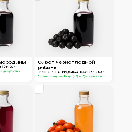
смородины
Сироп черноплодной
г
|
0
г
|
70
г
рябины
Где купить
На 100 г:
~
180
₽
|
224,8
кКал
|
0,4
г
|
0,1
г
|
55,4
г
Сиропы ягодные
Виды (
44
)
Где купить