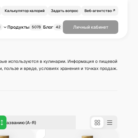
Калькулятор калорий
Задать вопрос
Веб-агентство ↗
Продукты
Блог
Личный кабинет
1
5078
42
рые используются в кулинарии. Информация о пищевой
и, пользе и вреде, условиях хранения и точках продаж.
о названию (А-Я)