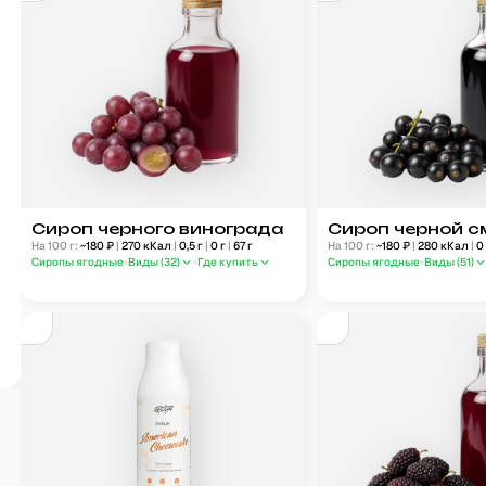
Сироп черного винограда
Сироп черной 
На 100 г:
~
180
₽
|
270
кКал
|
0,5
г
|
0
г
|
67
г
На 100 г:
~
180
₽
|
280
кКал
|
0
Сиропы ягодные
Виды (
32
)
Где купить
Сиропы ягодные
Виды (
51
)