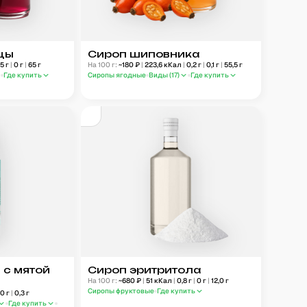
цы
Сироп шиповника
,5
г
|
0
г
|
65
г
На 100 г:
~
180
₽
|
223,6
кКал
|
0,2
г
|
0,1
г
|
55,5
г
Где купить
Сиропы ягодные
Виды (
17
)
Где купить
 с мятой
Сироп эритритола
На 100 г:
~
680
₽
|
51
кКал
|
0,8
г
|
0
г
|
12,0
г
Сиропы фруктовые
Где купить
0
г
|
0,3
г
Где купить