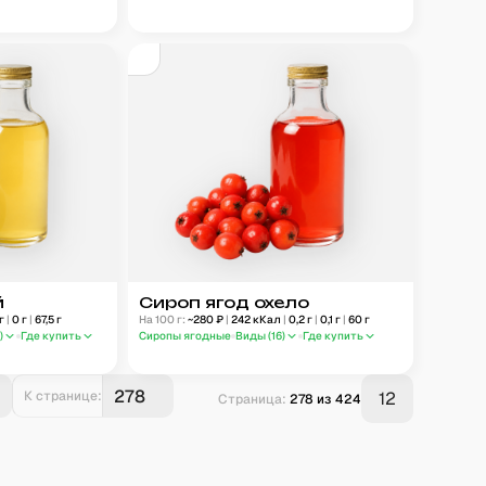
й
Сироп ягод охело
г
|
0
г
|
67,5
г
На 100 г:
~
280
₽
|
242
кКал
|
0,2
г
|
0,1
г
|
60
г
2
)
Где купить
Сиропы ягодные
Виды (
16
)
Где купить
К странице:
12
Страница:
278
из
424