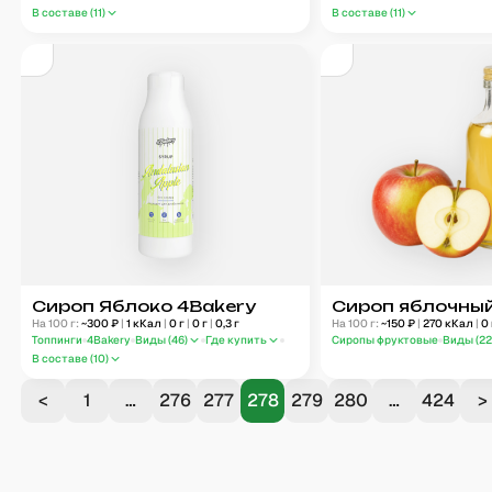
В составе (
11
)
В составе (
11
)
Сироп Яблоко 4Bakery
Сироп яблочны
На 100 г:
~
300
₽
|
1
кКал
|
0
г
|
0
г
|
0,3
г
На 100 г:
~
150
₽
|
270
кКал
|
0
Топпинги
4Bakery
Виды (
46
)
Где купить
Сиропы фруктовые
Виды (
2
В составе (
10
)
<
1
…
276
277
278
279
280
…
424
>