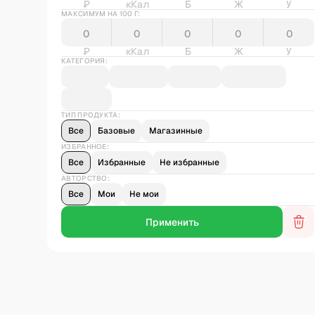
₽
кКал
Б
Ж
У
МАКСИМУМ НА 100 Г:
₽
кКал
Б
Ж
У
КАТЕГОРИЯ:
ТИП ПРОДУКТА:
Все
Базовые
Магазинные
ИЗБРАННОЕ:
Все
Избранные
Не избранные
АВТОРСТВО:
Все
Мои
Не мои