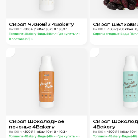
Сироп Чизкейк 4Bakery
Сироп шелкови
На 100 г:
~
300
₽
|
1
кКал
|
0
г
|
0
г
|
0,3
г
На 100 г:
~
180
₽
|
260
кКал
|
0
Топпинги
4Bakery
Виды (
46
)
Где купить
Сиропы ягодные
Виды (
16
)
В составе (
13
)
Сироп Шоколадное
Сироп Шоколад
печенье 4Bakery
4Bakery
На 100 г:
~
300
₽
|
1
кКал
|
0
г
|
0
г
|
0,3
г
На 100 г:
~
300
₽
|
1
кКал
|
0
г
|
Топпинги
4Bakery
Виды (
46
)
Где купить
Топпинги
4Bakery
Виды (
46
)