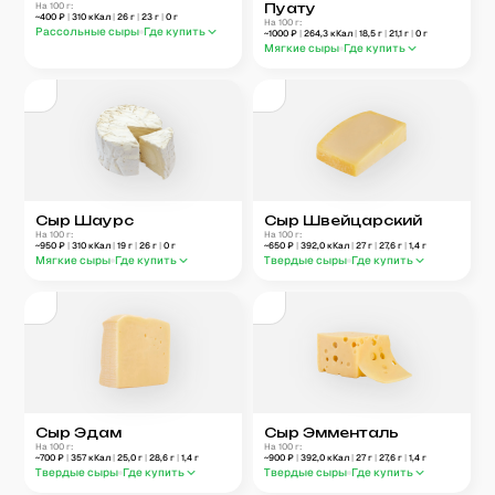
На 100 г:
Пуату
~
400
₽
|
310
кКал
|
26
г
|
23
г
|
0
г
На 100 г:
Рассольные сыры
Где купить
~
1000
₽
|
264,3
кКал
|
18,5
г
|
21,1
г
|
0
г
Мягкие сыры
Где купить
Сыр Шаурс
Сыр Швейцарский
На 100 г:
На 100 г:
~
950
₽
|
310
кКал
|
19
г
|
26
г
|
0
г
~
650
₽
|
392,0
кКал
|
27
г
|
27,6
г
|
1,4
г
Мягкие сыры
Где купить
Твердые сыры
Где купить
Сыр Эдам
Сыр Эмменталь
На 100 г:
На 100 г:
~
700
₽
|
357
кКал
|
25,0
г
|
28,6
г
|
1,4
г
~
900
₽
|
392,0
кКал
|
27
г
|
27,6
г
|
1,4
г
Твердые сыры
Где купить
Твердые сыры
Где купить