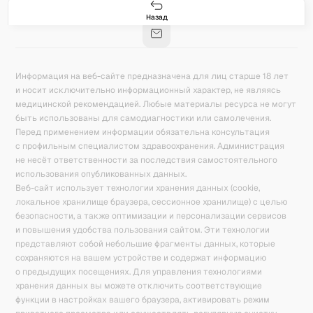
Гастро-сеты
Рецепты
Продукты
Блог
8
171
5078
42
База знаний
Калькулятор калорий
Назад
Информация на веб-сайте предназначена для лиц старше 18 лет
и носит исключительно информационный характер, не являясь
медицинской рекомендацией. Любые материалы ресурса не могут
быть использованы для самодиагностики или самолечения.
Перед применением информации обязательна консультация
с профильным специалистом здравоохранения. Администрация
не несёт ответственности за последствия самостоятельного
использования опубликованных данных.
Веб-сайт использует технологии хранения данных (cookie,
локальное хранилище браузера, сессионное хранилище) с целью
безопасности, а также оптимизации и персонализации сервисов
и повышения удобства пользования сайтом. Эти технологии
представляют собой небольшие фрагменты данных, которые
сохраняются на вашем устройстве и содержат информацию
о предыдущих посещениях. Для управления технологиями
хранения данных вы можете отключить соответствующие
функции в настройках вашего браузера, активировать режим