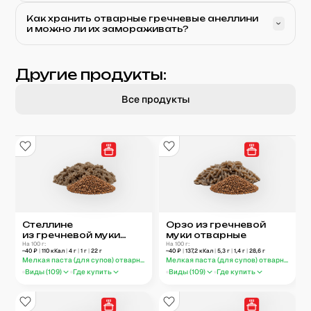
Как хранить отварные гречневые анеллини
и можно ли их замораживать?
Другие продукты:
Все продукты
Стеллине
Орзо из гречневой
из гречневой муки
муки отварные
отварные
На 100 г:
На 100 г:
~
40
₽
|
110
кКал
|
4
г
|
1
г
|
22
г
~
40
₽
|
137,2
кКал
|
5,3
г
|
1,4
г
|
28,6
г
Мелкая паста (для супов) отварная
Мелкая паста (для супов) отварная
Виды (
109
)
Где купить
Виды (
109
)
Где купить