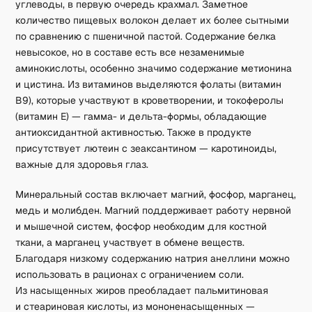
углеводы, в первую очередь крахмал. Заметное
количество пищевых волокон делает их более сытными
по сравнению с пшеничной пастой. Содержание белка
невысокое, но в составе есть все незаменимые
аминокислоты, особенно значимо содержание метионина
и цистина. Из витаминов выделяются фолаты (витамин
B9), которые участвуют в кроветворении, и токоферолы
(витамин E) — гамма- и дельта-формы, обладающие
антиоксидантной активностью. Также в продукте
присутствует лютеин с зеаксантином — каротиноиды,
важные для здоровья глаз.
Минеральный состав включает магний, фосфор, марганец,
медь и молибден. Магний поддерживает работу нервной
и мышечной систем, фосфор необходим для костной
ткани, а марганец участвует в обмене веществ.
Благодаря низкому содержанию натрия анеллини можно
использовать в рационах с ограничением соли.
Из насыщенных жиров преобладает пальмитиновая
и стеариновая кислоты, из мононенасыщенных —