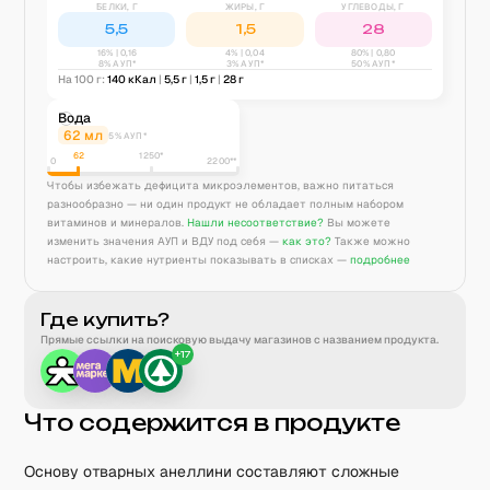
БЕЛКИ, Г
ЖИРЫ, Г
УГЛЕВОДЫ, Г
5,5
1,5
28
16
% |
0,16
4
% |
0,04
80
% |
0,80
8% АУП*
3% АУП*
50% АУП*
На 100 г:
140
кКал
|
5,5
г
|
1,5
г
|
28
г
Вода
62
мл
5% АУП*
62
1250
*
0
2200**
Чтобы избежать дефицита микроэлементов, важно питаться
разнообразно — ни один продукт не обладает полным набором
витаминов и минералов.
Нашли несоответствие?
Вы можете
изменить значения АУП и ВДУ под себя —
как это?
Также можно
настроить, какие нутриенты показывать в списках —
подробнее
Где купить?
Прямые ссылки на поисковую выдачу магазинов с названием продукта.
+
17
Что содержится в продукте
Основу отварных анеллини составляют сложные