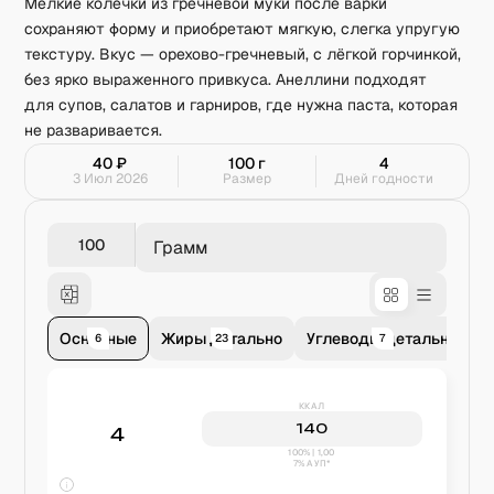
Мелкие колечки из гречневой муки после варки
сохраняют форму и приобретают мягкую, слегка упругую
текстуру. Вкус — орехово-гречневый, с лёгкой горчинкой,
без ярко выраженного привкуса. Анеллини подходят
для супов, салатов и гарниров, где нужна паста, которая
не разваривается.
40
₽
100
г
4
3 Июл 2026
Размер
Дней годности
Грамм
Основные
Жиры детально
Углеводы детально
В
6
23
7
ККАЛ
140
4
100% | 1,00
7% АУП*