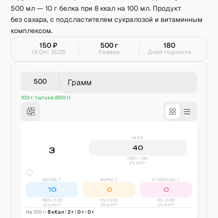
500 мл — 10 г белка при 8 ккал на 100 мл. Продукт
без сахара, с подсластителем сукралозой и витаминным
комплексом.
150
₽
500
г
180
14 Окт 2025
Размер
Дней годности
Грамм
100 г
1 штука (500 г)
ККАЛ
40
3
100% | 1,00
2% АУП*
БЕЛКИ, Г
ЖИРЫ, Г
УГЛЕВОДЫ, Г
10
0
0
100
% |
1,00
0
% |
0,00
0
% |
0,00
15% АУП*
0% АУП*
0% АУП*
На 100 г:
8
кКал
|
2
г
|
0
г
|
0
г