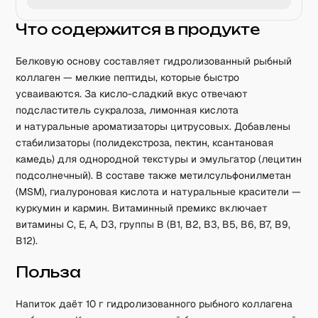
Что содержится в продукте
Белковую основу составляет гидролизованный рыбный
коллаген — мелкие пептиды, которые быстро
усваиваются. За кисло-сладкий вкус отвечают
подсластитель сукралоза, лимонная кислота
и натуральные ароматизаторы цитрусовых. Добавлены
стабилизаторы (полидекстроза, пектин, ксантановая
камедь) для однородной текстуры и эмульгатор (лецитин
подсолнечный). В составе также метилсульфонилметан
(MSM), гиалуроновая кислота и натуральные красители —
куркумин и кармин. Витаминный премикс включает
витамины C, E, A, D3, группы B (B1, B2, B3, B5, B6, B7, B9,
B12).
Польза
Напиток даёт 10 г гидролизованного рыбного коллагена