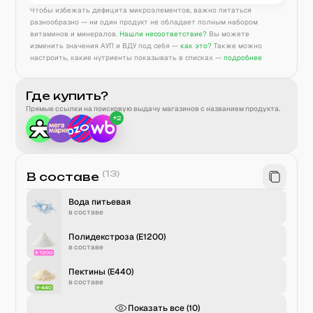
Чтобы избежать дефицита микроэлементов, важно питаться
разнообразно — ни один продукт не обладает полным набором
витаминов и минералов.
Нашли несоответствие?
Вы можете
изменить значения АУП и ВДУ под себя —
как это?
Также можно
настроить, какие нутриенты показывать в списках —
подробнее
Где купить?
Прямые ссылки на поисковую выдачу магазинов с названием продукта.
+
2
(
13
)
В составе
Вода питьевая
в составе
Полидекстроза (E1200)
в составе
Пектины (E440)
в составе
Показать все (
10
)