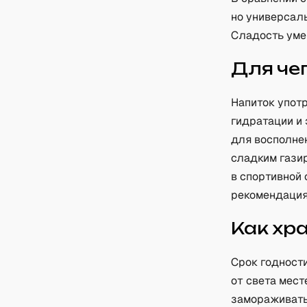
но универсал
Сладость умер
Для че
Напиток упот
гидратации и 
для восполне
сладким гази
в спортивной
рекомендация
Как хр
Срок годности
от света мест
замораживать.