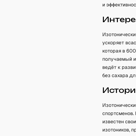
и эффективнос
Интере
Изотонически
ускоряет вса
которая в 60
получаемый из
ведёт к разв
без сахара дл
Истори
Изотонически
спортсменов. 
известен сво
изотоников, п