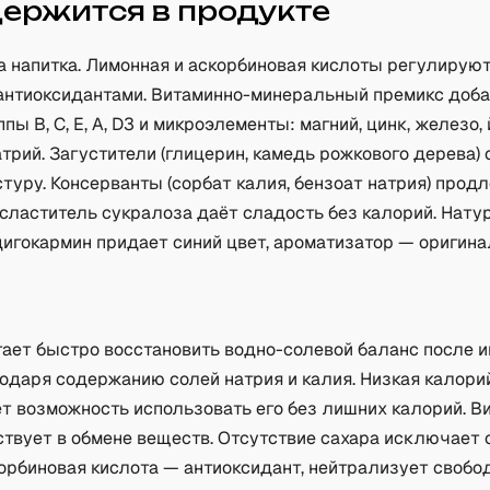
держится в продукте
а напитка. Лимонная и аскорбиновая кислоты регулирую
антиоксидантами. Витаминно-минеральный премикс доб
пы B, C, E, A, D3 и микроэлементы: магний, цинк, железо,
трий. Загустители (глицерин, камедь рожкового дерева)
туру. Консерванты (сорбат калия, бензоат натрия) прод
дсластитель сукралоза даёт сладость без калорий. Нат
дигокармин придает синий цвет, ароматизатор — оригина
а
гает быстро восстановить водно-солевой баланс после 
одаря содержанию солей натрия и калия. Низкая калорий
ёт возможность использовать его без лишних калорий. 
ствует в обмене веществ. Отсутствие сахара исключает 
корбиновая кислота — антиоксидант, нейтрализует своб