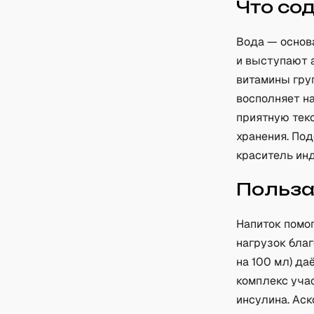
Что со
Вода — основ
и выступают 
витамины груп
восполняет на
приятную текс
хранения. По
краситель ин
Польз
Напиток помо
нагрузок благ
на 100 мл) да
комплекс уча
инсулина. Ас