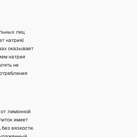
ельных лиц
ат натрия)
вах оказывает
ием натрия
блять не
потребления
 от лимонной
апиток имеет
 без вязкости.
выраженный,