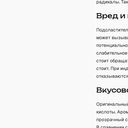
радикалы. Та
Вред и
Подсластител
может вызыват
потенциально
слабительное
стоит обращат
стоит. При и
отказываются
Вкусов
Оригинальный
кислоты. Аром
прозрачный си
В сравнении 