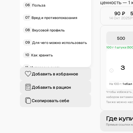
ценность — 1 
06
Польза
90
₽
07
Вред и противопоказания
14 Окт 2025
Р
08
Вкусовой профиль
09
Для чего можно использовать
100 г
1 штука (500
10
Как хранить
3
11
Интересно знать
Добавить в избранное
12
Историческая справка
На 100 г:
1
кКал
Добавить в рацион
13
Чтобы избежать 
Частые вопросы
набором витамин
Скопировать себе
Также можно нас
Где куп
Прямые ссылки на