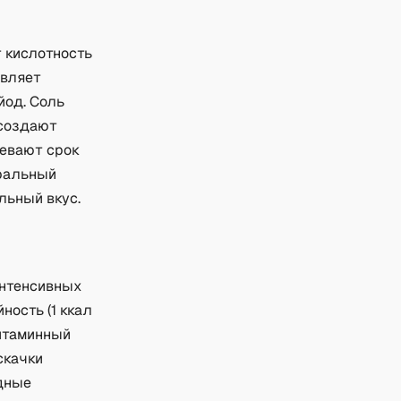
т кислотность
авляет
 йод. Соль
 создают
левают срок
уральный
льный вкус.
интенсивных
ность (1 ккал
Витаминный
скачки
одные