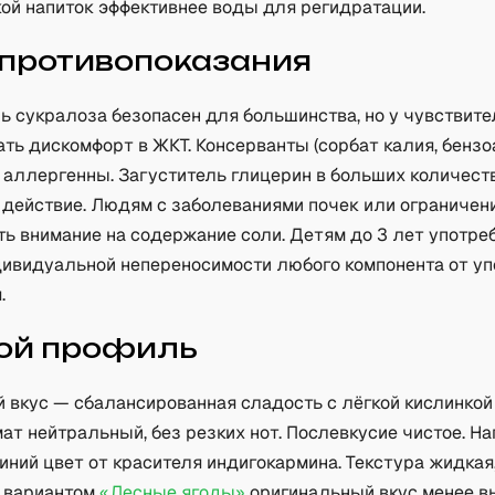
кой напиток эффективнее воды для регидратации.
 противопоказания
ь сукралоза безопасен для большинства, но у чувствит
ь дискомфорт в ЖКТ. Консерванты (сорбат калия, бензо
 аллергенны. Загуститель глицерин в больших количест
 действие. Людям с заболеваниями почек или ограничен
ь внимание на содержание соли. Детям до 3 лет употре
ндивидуальной непереносимости любого компонента от у
.
ой профиль
 вкус — сбалансированная сладость с лёгкой кислинкой
ат нейтральный, без резких нот. Послевкусие чистое. Н
ний цвет от красителя индигокармина. Текстура жидкая,
с вариантом
«Лесные ягоды»
оригинальный вкус менее 