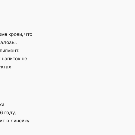
ме крови, что
ралозы,
пигмент,
у напиток не
уктах
ки
6 году,
ит в линейку