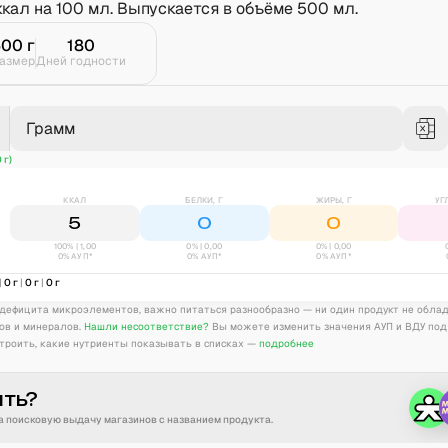
ккал на 100 мл. Выпускается в объёме 500 мл.
500
г
180
азмер
Дней годности
Грамм
 г)
ККАЛ
БЕЛКИ, Г
ЖИРЫ, Г
УГ
5
0
0
100% | 1,00
0
% |
0,00
0
% |
0,00
0% АУП*
0% АУП*
0% АУП*
|
0
г
|
0
г
|
0
г
дефицита микроэлементов, важно питаться разнообразно — ни один продукт не обла
ов и минералов.
Нашли несоответствие?
Вы можете изменить значения АУП и ВДУ под
троить, какие нутриенты показывать в списках —
подробнее
ить?
 поисковую выдачу магазинов с названием продукта.