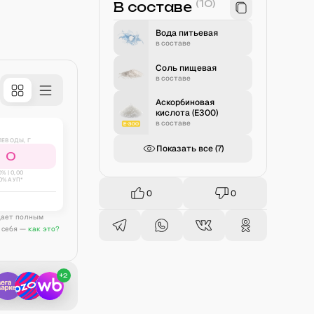
(
10
)
В составе
Вода питьевая
в составе
Соль пищевая
в составе
Аскорбиновая
кислота (E300)
в составе
ЛЕВОДЫ, Г
Показать все (
7
)
0
0
% |
0,00
0% АУП*
0
0
дает полным
 себя —
как это?
+
2