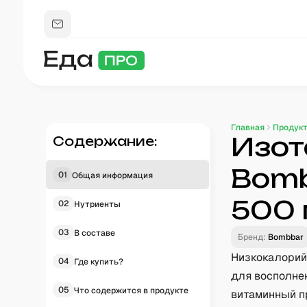
Главная
Продук
Изот
Содержание:
Bomb
01
Общая информация
500 
02
Нутриенты
03
В составе
Бренд:
Bombbar
Низкокалорий
04
Где купить?
для восполне
05
Что содержится в продукте
витаминный п