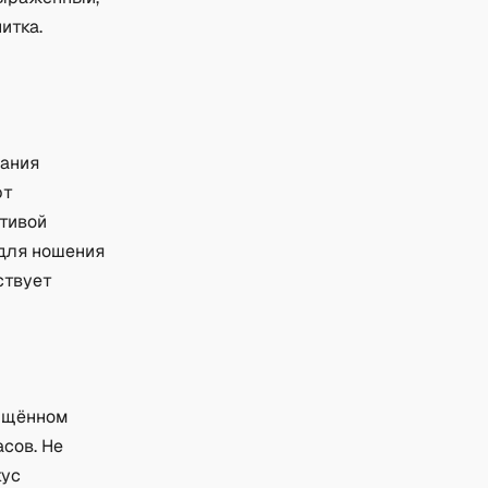
итка.
жания
ют
тивой
 для ношения
ствует
щищённом
асов. Не
кус