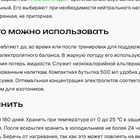
ьный. Его выбирают при необходимости нейтрального нап
енная, не приторная.
го можно использовать
ребляют до, во время или после тренировки для поддер
электролитного баланса. В жаркую погоду его использу
ния потерь жидкости. Служит низкокалорийной альтерна
рованным напиткам. Компактная бутылка 500 мл удобна
 сумке. Оптимальная концентрация электролитов соответ
м для изотоников.
анить
 180 дней. Хранить при температуре от 0 до 25 °C в за
е. После вскрытия хранить в холодильнике не более 24 ч
 Беречь от нагревания, так как это может повлиять на в