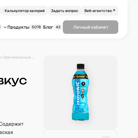
Калькулятор калорий
Задать вопрос
Веб-агентство ↗
Продукты
Блог
Личный кабинет
1
5078
42
Изотонический напиток Bombbar Оригинальный вкус 500 мл
вкус
 Содержит
еская