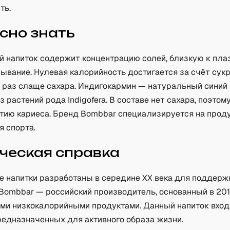
ть.
сно знать
й напиток содержит концентрацию солей, близкую к плаз
сывание. Нулевая калорийность достигается за счёт сук
0 раз слаще сахара. Индигокармин — натуральный синий 
 растений рода Indigofera. В составе нет сахара, поэтом
итию кариеса. Бренд Bombbar специализируется на прод
я спорта.
ческая справка
е напитки разработаны в середине XX века для поддерж
Bombbar — российский производитель, основанный в 201
ими низкокалорийными продуктами. Данный напиток вход
редназначенных для активного образа жизни.