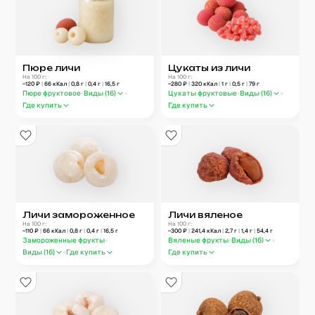
Пюре личи
Цукаты из личи
На 100 г:
На 100 г:
~
120
₽
|
66
кКал
|
0,8
г
|
0,4
г
|
16,5
г
~
280
₽
|
320
кКал
|
1
г
|
0,5
г
|
79
г
Пюре фруктовое
Виды (
16
)
Цукаты фруктовые
Виды (
16
)
Где купить
Где купить
Личи замороженное
Личи вяленое
На 100 г:
На 100 г:
~
110
₽
|
66
кКал
|
0,8
г
|
0,4
г
|
16,5
г
~
300
₽
|
241,4
кКал
|
2,7
г
|
1,4
г
|
54,4
г
Замороженные фрукты
Вяленые фрукты
Виды (
16
)
Виды (
16
)
Где купить
Где купить