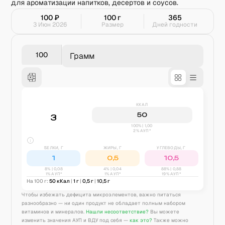
для ароматизации напитков, десертов и соусов.
100
₽
100
г
365
3 Июн 2026
Размер
Дней годности
Грамм
ККАЛ
50
3
100% | 1,00
2% АУП*
БЕЛКИ, Г
ЖИРЫ, Г
УГЛЕВОДЫ, Г
1
0,5
10,5
8
% |
0,08
4
% |
0,04
88
% |
0,88
1% АУП*
1% АУП*
19% АУП*
На 100 г:
50
кКал
|
1
г
|
0,5
г
|
10,5
г
Чтобы избежать дефицита микроэлементов, важно питаться
разнообразно — ни один продукт не обладает полным набором
витаминов и минералов.
Нашли несоответствие?
Вы можете
изменить значения АУП и ВДУ под себя —
как это?
Также можно