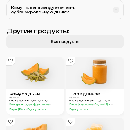
Кому не рекомендуется есть
сублимированную дыню?
Другие продукты:
Все продукты
Кожура дыни
Пюре дынное
На 100 г:
На 100 г:
~
100
₽
|
33,7
кКал
|
0,8
г
|
0,2
г
|
8,7
г
~
120
₽
|
33,7
кКал
|
0,7
г
|
0,3
г
|
11,3
г
Кожура и цедра фруктовые
Пюре фруктовое
Виды (
19
)
Виды (
19
)
Где купить
Где купить