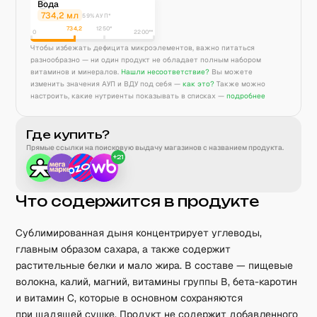
Вода
734,2
мл
59% АУП*
734,2
1250
*
0
2200**
Чтобы избежать дефицита микроэлементов, важно питаться
разнообразно — ни один продукт не обладает полным набором
витаминов и минералов.
Нашли несоответствие?
Вы можете
изменить значения АУП и ВДУ под себя —
как это?
Также можно
настроить, какие нутриенты показывать в списках —
подробнее
Где купить?
Прямые ссылки на поисковую выдачу магазинов с названием продукта.
+
21
Что содержится в продукте
Сублимированная дыня концентрирует углеводы,
главным образом сахара, а также содержит
растительные белки и мало жира. В составе — пищевые
волокна, калий, магний, витамины группы B, бета-каротин
и витамин C, которые в основном сохраняются
при щадящей сушке. Продукт не содержит добавленного