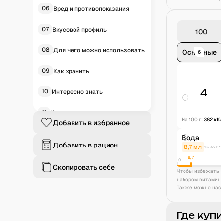
06
Вред и противопоказания
07
Вкусовой профиль
08
Для чего можно использовать
Основные
6
09
Как хранить
10
4
Интересно знать
11
Историческая справка
На 100 г:
382
кК
Добавить в избранное
12
Частые вопросы
Вода
Добавить в рацион
8,7
мл
1% АУП*
8,7
0
Скопировать себе
Чтобы избежать 
набором витамин
Также можно нас
Где куп