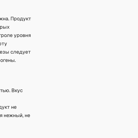
жна. Продукт
орых
троле уровня
рту
лезы следует
рогены.
тью. Вкус
дукт не
я нежный, не