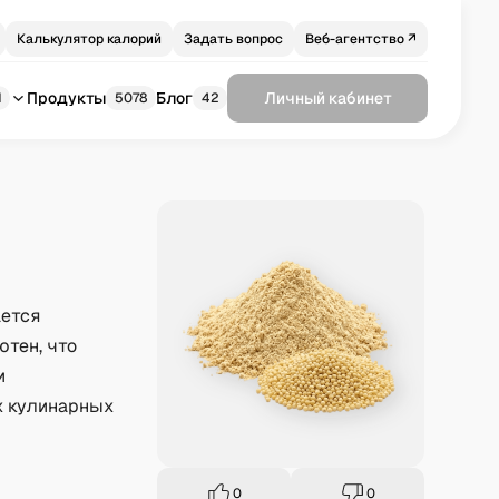
Калькулятор калорий
Задать вопрос
Веб-агентство ↗
Продукты
Блог
Личный кабинет
1
5078
42
ается
ютен, что
и
х кулинарных
0
0