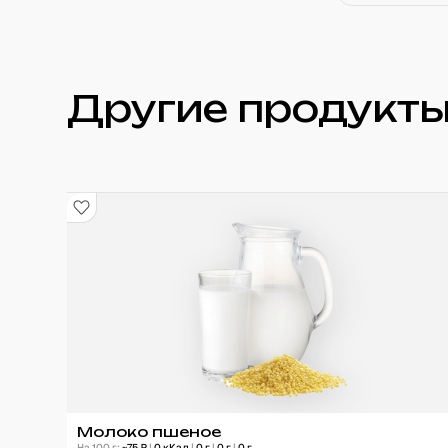
Другие продукты
Молоко пшеное
На 100 г:
~
75
₽
|
0
кКал
|
0
г
|
0
г
|
0
г