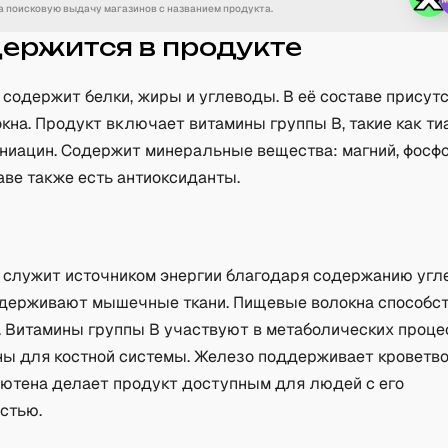
 поисковую выдачу магазинов с названием продукта.
держится в продукте
 содержит белки, жиры и углеводы. В её составе присут
на. Продукт включает витамины группы B, такие как ти
 ниацин. Содержит минеральные вещества: магний, фосф
таве также есть антиоксиданты.
а
 служит источником энергии благодаря содержанию угл
ддерживают мышечные ткани. Пищевые волокна способс
 Витамины группы B участвуют в метаболических проце
ны для костной системы. Железо поддерживает кроветво
лютена делает продукт доступным для людей с его
стью.