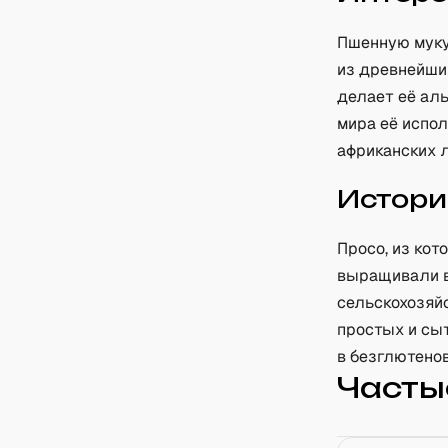
Пшенную муку
из древнейши
делает её ал
мира её испо
африканских 
Истори
Просо, из кот
выращивали в
сельскохозяйс
простых и сы
в безглютенов
Часты