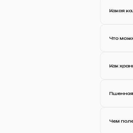
Какая ка
Что можн
Как хран
Пшенная
Чем пол