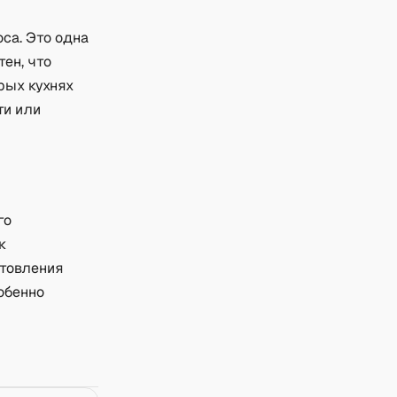
са. Это одна
ен, что
рых кухнях
ти или
го
к
отовления
обенно