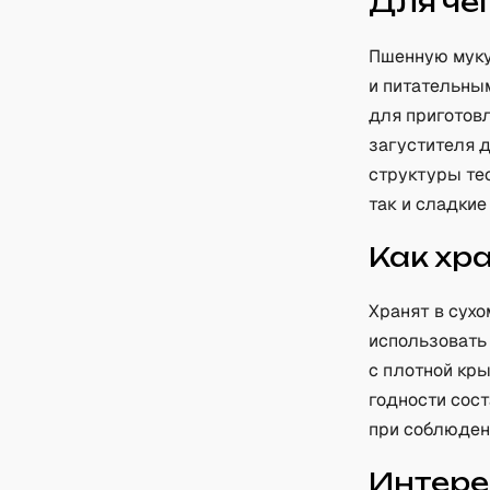
Для че
Пшенную муку
и питательным
для приготовл
загустителя 
структуры те
так и сладкие
Как хр
Хранят в сух
использовать
с плотной кр
годности сост
при соблюден
Интере