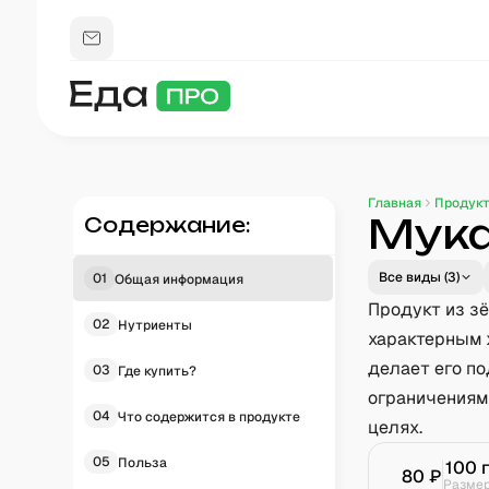
Главная
Продук
Мука
Содержание:
Все виды (
3
)
01
Общая информация
Продукт из з
02
Нутриенты
характерным 
делает его п
03
Где купить?
ограничениям
04
Что содержится в продукте
целях.
05
Польза
100
80
₽
Разме