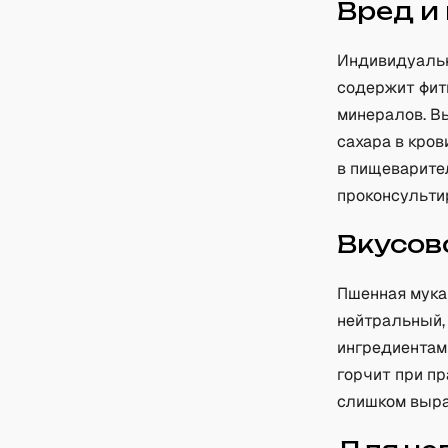
Вред и
Индивидуальн
содержит фит
минералов. В
сахара в кро
в пищеварите
проконсультир
Вкусов
Пшенная мука
нейтральный,
ингредиентами
горчит при пр
слишком выра