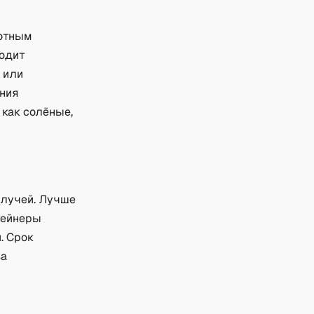
лотным
ходит
 или
ения
 как солёные,
 лучей. Лучше
тейнеры
. Срок
ва