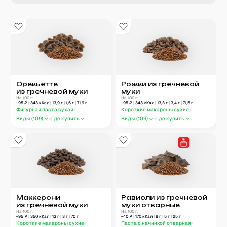
Орекьетте
Рожки из гречневой
из гречневой муки
муки
На 100 г:
На 100 г:
~
95
₽
|
343
кКал
|
13,9
г
|
1,6
г
|
71,9
г
~
95
₽
|
343
кКал
|
13,3
г
|
3,4
г
|
71,5
г
Фигурная паста сухая
Короткие макароны сухие
Виды (
109
)
Где купить
Виды (
109
)
Где купить
Маккерони
Равиоли из гречневой
из гречневой муки
муки отварные
На 100 г:
На 100 г:
~
95
₽
|
350
кКал
|
13
г
|
3
г
|
70
г
~
40
₽
|
170
кКал
|
8
г
|
5
г
|
25
г
Короткие макароны сухие
Паста с начинкой отварная