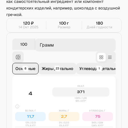
как самостоятельный ингредиент или компонент
кондитерских изделий, например, шоколада с воздушной
гречкой.
120
₽
100
г
180
14 Окт 2025
Размер
Дней годности
Грамм
Основные
Жиры детально
Углеводы детально
В
6
23
1
ККАЛ
371
4
100% | 1,00
18% АУП*
БЕЛКИ, Г
ЖИРЫ, Г
УГЛЕВОДЫ, Г
11,7
2,7
75
13
% |
0,13
3
% |
0,03
84
% |
0,84
17% АУП*
5% АУП*
134% АУП*