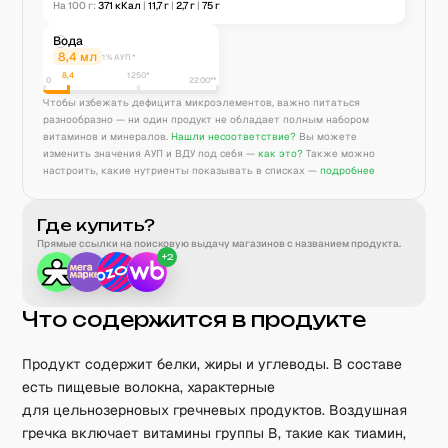
На 100 г:
371
кКал
|
11,7
г
|
2,7
г
|
75
г
Вода
8,4
мл
1% АУП*
8,4
1250
*
0
2200**
Чтобы избежать дефицита микроэлементов, важно питаться
разнообразно — ни один продукт не обладает полным набором
витаминов и минералов.
Нашли несоответствие?
Вы можете
изменить значения АУП и ВДУ под себя —
как это?
Также можно
настроить, какие нутриенты показывать в списках —
подробнее
Где купить?
Прямые ссылки на поисковую выдачу магазинов с названием продукта.
+
2
Что содержится в продукте
Продукт содержит белки, жиры и углеводы. В составе
есть пищевые волокна, характерные
для цельнозерновых гречневых продуктов. Воздушная
гречка включает витамины группы B, такие как тиамин,