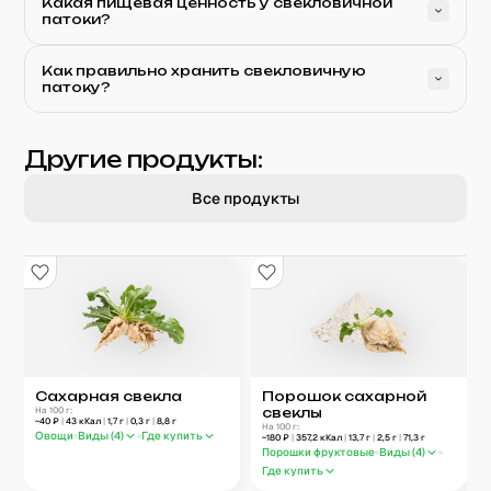
Какая пищевая ценность у свекловичной
патоки?
Как правильно хранить свекловичную
патоку?
Другие продукты:
Все продукты
Сахарная свекла
Порошок сахарной
На 100 г:
свеклы
~
40
₽
|
43
кКал
|
1,7
г
|
0,3
г
|
8,8
г
На 100 г:
Овощи
Виды (
4
)
Где купить
~
180
₽
|
357,2
кКал
|
13,7
г
|
2,5
г
|
71,3
г
Порошки фруктовые
Виды (
4
)
Где купить