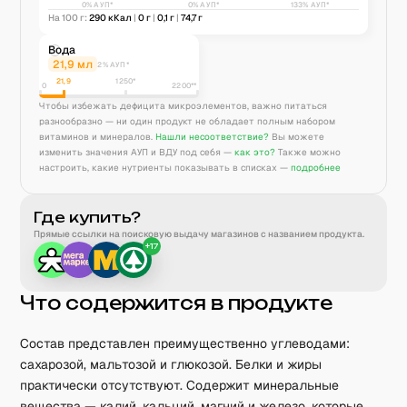
0% АУП*
0% АУП*
133% АУП*
На 100 г:
290
кКал
|
0
г
|
0,1
г
|
74,7
г
Вода
21,9
мл
2% АУП*
21,9
1250
*
0
2200**
Чтобы избежать дефицита микроэлементов, важно питаться
разнообразно — ни один продукт не обладает полным набором
витаминов и минералов.
Нашли несоответствие?
Вы можете
изменить значения АУП и ВДУ под себя —
как это?
Также можно
настроить, какие нутриенты показывать в списках —
подробнее
Где купить?
Прямые ссылки на поисковую выдачу магазинов с названием продукта.
+
17
Что содержится в продукте
Состав представлен преимущественно углеводами:
сахарозой, мальтозой и глюкозой. Белки и жиры
практически отсутствуют. Содержит минеральные
вещества — калий, кальций, магний и железо, которые