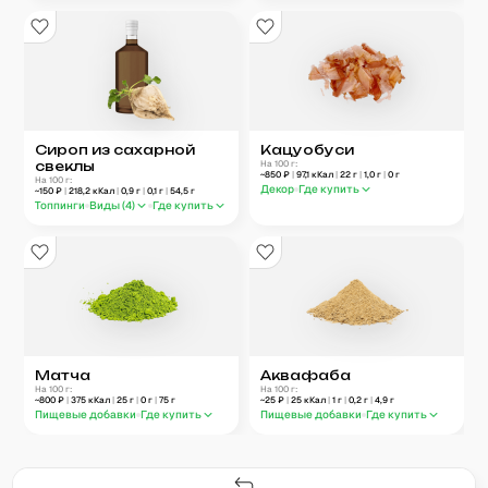
Сироп из сахарной
Кацуобуси
свеклы
На 100 г:
~
850
₽
|
97,1
кКал
|
22
г
|
1,0
г
|
0
г
На 100 г:
Декор
Где купить
~
150
₽
|
218,2
кКал
|
0,9
г
|
0,1
г
|
54,5
г
Топпинги
Виды (
4
)
Где купить
Матча
Аквафаба
На 100 г:
На 100 г:
~
800
₽
|
375
кКал
|
25
г
|
0
г
|
75
г
~
25
₽
|
25
кКал
|
1
г
|
0,2
г
|
4,9
г
Пищевые добавки
Где купить
Пищевые добавки
Где купить
Гастро-сеты
Рецепты
Продукты
Блог
8
171
5078
42